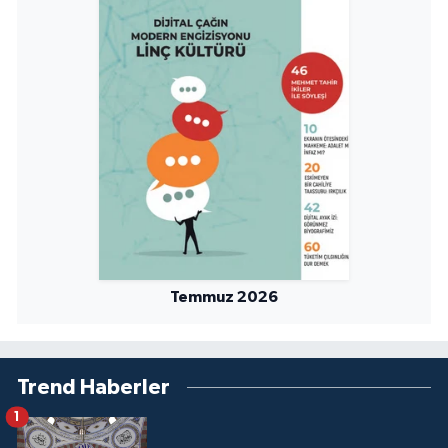
Sivas Müftülüğü
Şanlıurfa Müftülüğü
Şırnak Müftülüğü
Tekirdağ Müftülüğü
Tokat Müftülüğü
Trabzon Müftülüğü
Temmuz 2026
Tunceli Müftülüğü
Uşak Müftülüğü
Trend Haberler
Van Müftülüğü
1