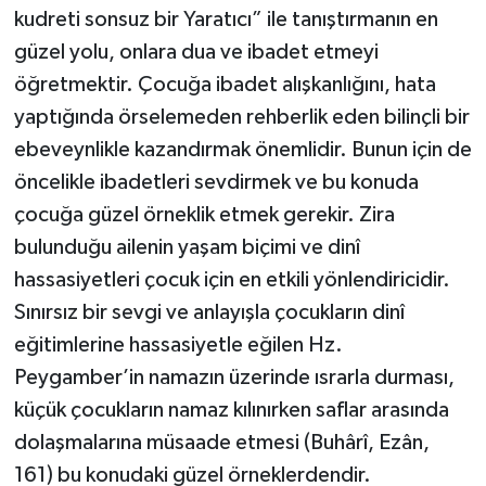
kudreti sonsuz bir Yaratıcı” ile tanıştırmanın en
Bitlis Müftülüğü
Sağlık
güzel yolu, onlara dua ve ibadet etmeyi
öğretmektir. Çocuğa ibadet alışkanlığını, hata
Bolu Müftülüğü
Makaleler
yaptığında örselemeden rehberlik eden bilinçli bir
ebeveynlikle kazandırmak önemlidir. Bunun için de
Burdur Müftülüğü
Ekonomi
öncelikle ibadetleri sevdirmek ve bu konuda
çocuğa güzel örneklik etmek gerekir. Zira
Bursa Müftülüğü
Duyurular
bulunduğu ailenin yaşam biçimi ve dinî
Çanakkale Müftülüğü
Podcast
hassasiyetleri çocuk için en etkili yönlendiricidir.
Sınırsız bir sevgi ve anlayışla çocukların dinî
Çankırı Müftülüğü
Bilim, Teknoloji
eğitimlerine hassasiyetle eğilen Hz.
Peygamber’in namazın üzerinde ısrarla durması,
Çorum Müftülüğü
Biyografiler
küçük çocukların namaz kılınırken saflar arasında
Denizli Müftülüğü
Diyanet TV
dolaşmalarına müsaade etmesi (Buhârî, Ezân,
161) bu konudaki güzel örneklerdendir.