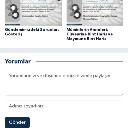
Konya Müftülüğü
Kütahya Müftülüğü
Gündemimizdeki Sorunlar:
Müminlerin Anneleri:
Gösteriş
Cüveyriye Bint Haris ve
Meymune Bint Haris
Malatya Müftülüğü
Manisa Müftülüğü
Yorumlar
Mardin Müftülüğü
Mersin Müftülüğü
Muğla Müftülüğü
Muş Müftülüğü
Gönder
Nevşehir Müftülüğü