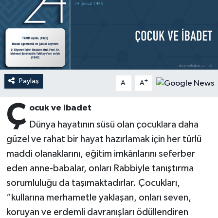
Ardahan Müftülüğü
Kudüs
Hutbeler
Artvin Müftülüğü
Kurban
DİYANET AKADEMİ
Aydın Müftülüğü
Mukabele
DİYANET GENÇLİK
Paylaş
-
+
A
A
Balıkesir Müftülüğü
Peygamberimizin Hayatı
DİYANET RADYO/TV
Ç
ocuk ve ibadet
Bartın Müftülüğü
Ramazan
DEPREM
Dünya hayatının süsü olan çocuklara daha
güzel ve rahat bir hayat hazırlamak için her türlü
Batman Müftülüğü
Sahabeler
Dünya
maddi olanaklarını, eğitim imkânlarını seferber
Bayburt Müftülüğü
Zekat
Eğitim
eden anne-babalar, onları Rabbiyle tanıştırma
sorumluluğu da taşımaktadırlar. Çocukları,
Bilecik Müftülüğü
Kültür-Sanat
“kullarına merhametle yaklaşan, onları seven,
koruyan ve erdemli davranışları ödüllendiren
Bingöl Müftülüğü
Aile