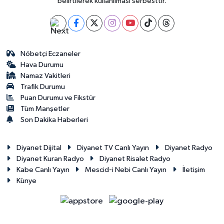
belirtilerek kullanılması serbesttir.
Nöbetçi Eczaneler
Hava Durumu
Namaz Vakitleri
Trafik Durumu
Puan Durumu ve Fikstür
Tüm Manşetler
Son Dakika Haberleri
Diyanet Dijital
Diyanet TV Canlı Yayın
Diyanet Radyo
Diyanet Kuran Radyo
Diyanet Risalet Radyo
Kabe Canlı Yayın
Mescid-i Nebi Canlı Yayın
İletişim
Künye