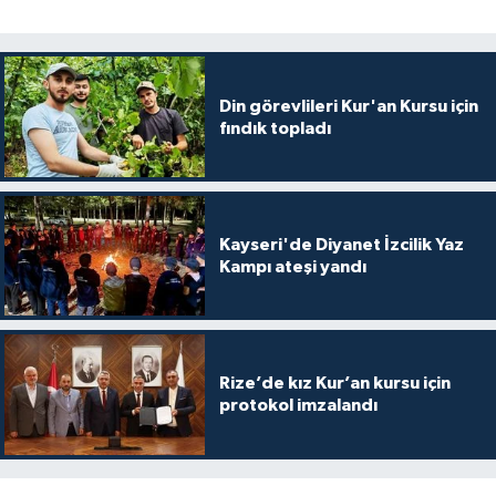
Gümüşhane Müftülüğü
Hakkari Müftülüğü
Din görevlileri Kur'an Kursu için
fındık topladı
Hatay Müftülüğü
Iğdır Müftülüğü
Kayseri'de Diyanet İzcilik Yaz
Isparta Müftülüğü
Kampı ateşi yandı
İstanbul Müftülüğü
İzmir Müftülüğü
Rize’de kız Kur’an kursu için
protokol imzalandı
Kahramanmaraş Müftülüğü
Karabük Müftülüğü