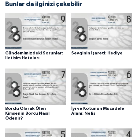
Bunlar da ilginizi çekebilir
Karaman Müftülüğü
Kars Müftülüğü
Kastamonu Müftülüğü
Gündemimizdeki Sorunlar:
Sevginin İşareti: Hediye
Kayseri Müftülüğü
İletişim Hataları
Kilis Müftülüğü
Kırıkkale Müftülüğü
Kırklareli Müftülüğü
Borçlu Olarak Ölen
İyi ve Kötünün Mücadele
Kimsenin Borcu Nasıl
Alanı: Nefis
Kırşehir Müftülüğü
Ödenir?
Kocaeli Müftülüğü