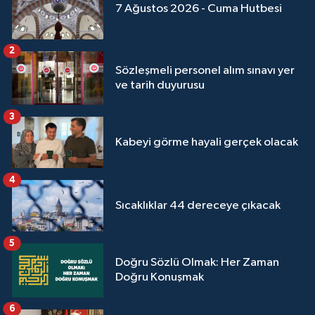
7 Ağustos 2026 - Cuma Hutbesi
Yalova Müftülüğü
Yozgat Müftülüğü
2
Sözleşmeli personel alım sınavı yer
ve tarih duyurusu
Zonguldak Müftülüğü
3
Kabeyi görme hayali gerçek olacak
4
Sıcaklıklar 44 dereceye çıkacak
5
Doğru Sözlü Olmak: Her Zaman
Doğru Konuşmak
6