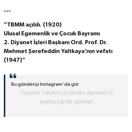
Diyarbakır Müftülüğü
İhtida Haberleri
---
Düzce Müftülüğü
YAŞAM
"TBMM açıldı. (1920)
Edirne Müftülüğü
Ulusal Egemenlik ve Çocuk Bayramı
2. Diyanet İşleri Başkanı Ord. Prof. Dr.
Elazığ Müftülüğü
Mehmet Şerefeddin Yaltkaya’nın vefatı
(1947)"
Erzincan Müftülüğü
Erzurum Müftülüğü
Bu gönderiyi Instagram'da gör
Eskişehir Müftülüğü
Diyanet Takvimi (@takvim.diyanet)'in
paylaştığı bir gönderi
Gaziantep Müftülüğü
Giresun Müftülüğü