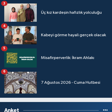
3
Yalova Müftülüğü
Üç kız kardeşin hafızlık yolculuğu
Yozgat Müftülüğü
4
Zonguldak Müftülüğü
Kabeyi görme hayali gerçek olacak
5
Misafirperverlik: İkram Ahlakı
6
7 Ağustos 2026 - Cuma Hutbesi
Anket