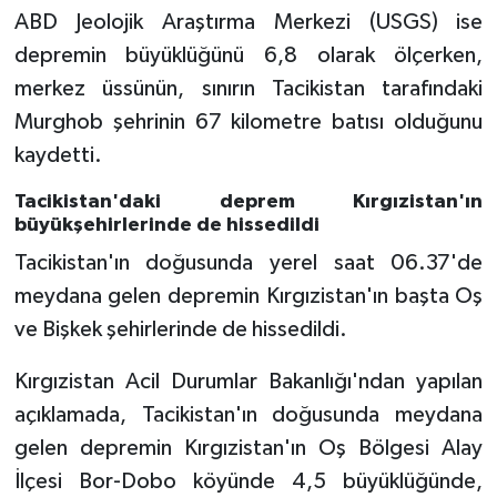
ABD Jeolojik Araştırma Merkezi (USGS) ise
Bitlis Müftülüğü
Sağlık
depremin büyüklüğünü 6,8 olarak ölçerken,
merkez üssünün, sınırın Tacikistan tarafındaki
Bolu Müftülüğü
Makaleler
Murghob şehrinin 67 kilometre batısı olduğunu
kaydetti.
Burdur Müftülüğü
Ekonomi
Tacikistan'daki deprem Kırgızistan'ın
Bursa Müftülüğü
Duyurular
büyükşehirlerinde de hissedildi
Tacikistan'ın doğusunda yerel saat 06.37'de
Çanakkale Müftülüğü
Podcast
meydana gelen depremin Kırgızistan'ın başta Oş
ve Bişkek şehirlerinde de hissedildi.
Çankırı Müftülüğü
Bilim, Teknoloji
Kırgızistan Acil Durumlar Bakanlığı'ndan yapılan
Çorum Müftülüğü
Biyografiler
açıklamada, Tacikistan'ın doğusunda meydana
gelen depremin Kırgızistan'ın Oş Bölgesi Alay
Denizli Müftülüğü
Diyanet TV
İlçesi Bor-Dobo köyünde 4,5 büyüklüğünde,