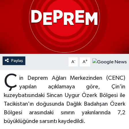
Ardahan Müftülüğü
Kudüs
Hutbeler
Artvin Müftülüğü
Kurban
DİYANET AKADEMİ
Aydın Müftülüğü
Mukabele
DİYANET GENÇLİK
Balıkesir Müftülüğü
Peygamberimizin Hayatı
DİYANET RADYO/TV
Paylaş
-
+
A
A
Bartın Müftülüğü
Ramazan
DEPREM
Ç
in Deprem Ağları Merkezinden (CENC)
Batman Müftülüğü
Sahabeler
Dünya
yapılan açıklamaya göre, Çin'in
kuzeybatısındaki Sincan Uygur Özerk Bölgesi ile
Bayburt Müftülüğü
Zekat
Eğitim
Tacikistan'ın doğusunda Dağlık Badahşan Özerk
Bölgesi arasındaki sınırın yakınlarında 7,2
Bilecik Müftülüğü
Kültür-Sanat
büyüklüğünde sarsıntı kaydedildi.
Bingöl Müftülüğü
Aile