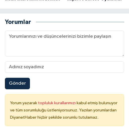
Konya Müftülüğü
Yorumlar
Kütahya Müftülüğü
Malatya Müftülüğü
Manisa Müftülüğü
Mardin Müftülüğü
Gönder
Mersin Müftülüğü
Muğla Müftülüğü
Yorum yazarak
topluluk kurallarımızı
kabul etmiş bulunuyor
ve tüm sorumluluğu üstleniyorsunuz. Yazılan yorumlardan
Muş Müftülüğü
DiyanetHaber hiçbir şekilde sorumlu tutulamaz.
Nevşehir Müftülüğü