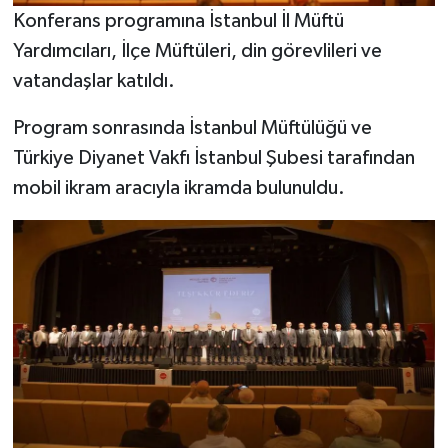
Diyarbakır Müftülüğü
İhtida Haberleri
Konferans programına İstanbul İl Müftü
Yardımcıları, İlçe Müftüleri, din görevlileri ve
Düzce Müftülüğü
YAŞAM
vatandaşlar katıldı.
Edirne Müftülüğü
Program sonrasında İstanbul Müftülüğü ve
Türkiye Diyanet Vakfı İstanbul Şubesi tarafından
Elazığ Müftülüğü
mobil ikram aracıyla ikramda bulunuldu.
Erzincan Müftülüğü
Erzurum Müftülüğü
Eskişehir Müftülüğü
Gaziantep Müftülüğü
Giresun Müftülüğü