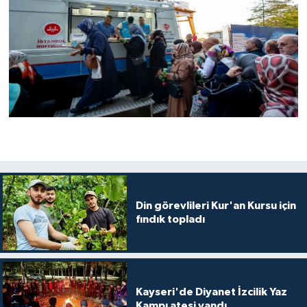
Karaman Müftülüğü
Kars Müftülüğü
Kastamonu Müftülüğü
Kayseri Müftülüğü
Kilis Müftülüğü
Kırıkkale Müftülüğü
Din görevlileri Kur'an Kursu için
fındık topladı
Kırklareli Müftülüğü
Kırşehir Müftülüğü
Kayseri'de Diyanet İzcilik Yaz
Kocaeli Müftülüğü
Kampı ateşi yandı