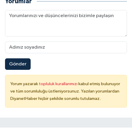
Yorumlar
Sivas Müftülüğü
Şanlıurfa Müftülüğü
Şırnak Müftülüğü
Tekirdağ Müftülüğü
Tokat Müftülüğü
Gönder
Trabzon Müftülüğü
Yorum yazarak
topluluk kurallarımızı
kabul etmiş bulunuyor
ve tüm sorumluluğu üstleniyorsunuz. Yazılan yorumlardan
Tunceli Müftülüğü
DiyanetHaber hiçbir şekilde sorumlu tutulamaz.
Uşak Müftülüğü
Van Müftülüğü