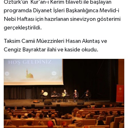
Öztürk’ün Kur’an-ı Kerim tilaveti ile başlayan
programda Diyanet İşleri Başkanlığınca Mevlid-i
Bitlis Müftülüğü
Sağlık
Nebi Haftası için hazırlanan sinevizyon gösterimi
gerçekleştirildi.
Bolu Müftülüğü
Makaleler
Taksim Camii Müezzinleri Hasan Akıntaş ve
Burdur Müftülüğü
Ekonomi
Cengiz Bayraktar ilahi ve kaside okudu.
Bursa Müftülüğü
Duyurular
Çanakkale Müftülüğü
Podcast
Çankırı Müftülüğü
Bilim, Teknoloji
Çorum Müftülüğü
Biyografiler
Denizli Müftülüğü
Diyanet TV