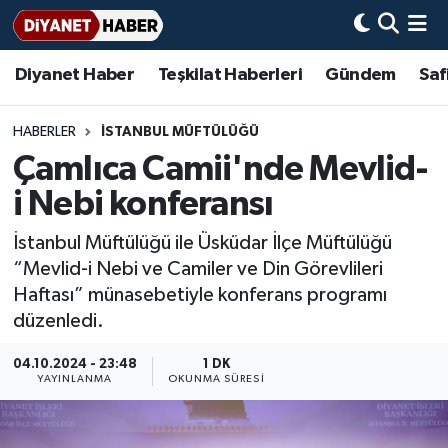
Diyanet Haber
Teşkilat Haberleri
Gündem
Saf
Diyanet Haber
Adana Müftülüğü
Bir Ayet
Aile Dergisi
İmam Hatip Okulları
Başmakale
Hadis-i Şerifler
Nöbetçi Eczaneler
Teşkilat Haberleri
Adıyaman Müftülüğü
Bir Hikaye
Aylık Dergi
Hayat Okumaları
Hava Durumu
HABERLER
İSTANBUL MÜFTÜLÜĞÜ
Çamlıca Camii'nde Mevlid-
Afyonkarahisar Müftülüğü
Gündem
Biyografiler
Ankara Namaz Vakitleri
i Nebi konferansı
Ağrı Müftülüğü
#Keşfet
Dini kavramlar
Trafik Durumu
İstanbul Müftülüğü ile Üsküdar İlçe Müftülüğü
“Mevlid-i Nebi ve Camiler ve Din Görevlileri
Aksaray Müftülüğü
Diyanet Bilgi
Basında Bugün
Süper Lig Puan Durumu ve Fikstür
Haftası” münasebetiyle konferans programı
düzenledi.
Amasya Müftülüğü
Diyanet Takvimi
DİYANET eKİTAP
Tüm Manşetler
04.10.2024 - 23:48
1 DK
Ankara Müftülüğü
Dualar
Diyanet Dergi
Son Dakika Haberleri
YAYINLANMA
OKUNMA SÜRESI
Antalya Müftülüğü
Hadislerle İslam
TDV
Haber Arşivi