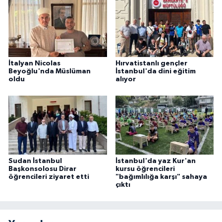
Niğde Müftülüğü
Ordu Müftülüğü
İtalyan Nicolas
Hırvatistanlı gençler
Beyoğlu'nda Müslüman
İstanbul'da dini eğitim
Osmaniye Müftülüğü
oldu
alıyor
Rize Müftülüğü
Sakarya Müftülüğü
Samsun Müftülüğü
Sudan İstanbul
İstanbul'da yaz Kur'an
Başkonsolosu Dirar
kursu öğrencileri
Siirt Müftülüğü
öğrencileri ziyaret etti
"bağımlılığa karşı" sahaya
çıktı
Sinop Müftülüğü