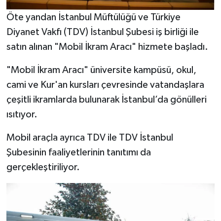
Gümüşhane Müftülüğü
Öte yandan İstanbul Müftülüğü ve Türkiye
Diyanet Vakfı (TDV) İstanbul Şubesi iş birliği ile
Hakkari Müftülüğü
satın alınan "Mobil İkram Aracı" hizmete başladı.
Hatay Müftülüğü
"Mobil İkram Aracı" üniversite kampüsü, okul,
Iğdır Müftülüğü
cami ve Kur'an kursları çevresinde vatandaşlara
çeşitli ikramlarda bulunarak İstanbul’da gönülleri
Isparta Müftülüğü
ısıtıyor.
İstanbul Müftülüğü
Mobil araçla ayrıca TDV ile TDV İstanbul
Şubesinin faaliyetlerinin tanıtımı da
İzmir Müftülüğü
gerçekleştiriliyor.
Kahramanmaraş Müftülüğü
Karabük Müftülüğü