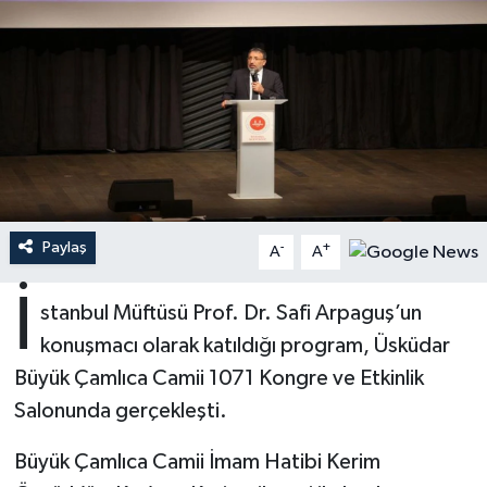
Ardahan Müftülüğü
Kudüs
Hutbeler
Artvin Müftülüğü
Kurban
DİYANET AKADEMİ
Aydın Müftülüğü
Mukabele
DİYANET GENÇLİK
Balıkesir Müftülüğü
Peygamberimizin Hayatı
DİYANET RADYO/TV
Paylaş
-
+
A
A
Bartın Müftülüğü
Ramazan
DEPREM
İ
stanbul Müftüsü Prof. Dr. Safi Arpaguş’un
Batman Müftülüğü
Sahabeler
Dünya
konuşmacı olarak katıldığı program, Üsküdar
Bayburt Müftülüğü
Zekat
Eğitim
Büyük Çamlıca Camii 1071 Kongre ve Etkinlik
Salonunda gerçekleşti.
Bilecik Müftülüğü
Kültür-Sanat
Büyük Çamlıca Camii İmam Hatibi Kerim
Bingöl Müftülüğü
Aile