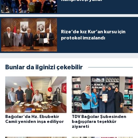
Konya Müftülüğü
Kütahya Müftülüğü
Rize’de kız Kur’an kursu için
protokol imzalandı
Malatya Müftülüğü
Manisa Müftülüğü
Bunlar da ilginizi çekebilir
Mardin Müftülüğü
Mersin Müftülüğü
Muğla Müftülüğü
Bağcılar'da Hz. Ebubekir
TDV Bağcılar Şubesinden
Camii yeniden inşa ediliyor
bağışçılara teşekkür
Muş Müftülüğü
ziyareti
Nevşehir Müftülüğü