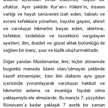
Yalova Müftülüğü
ufuktur. Aynı şekilde Kur’an-ı Hâkim’in, insanın
varlığı ve hayat serüvenini izah eden, tabiatı ve
Yozgat Müftülüğü
evreni tefekküre yönelten, hayatın gayesi, ahiret
ve varoluşun hikmetini beyan eden, akletme,
Zonguldak Müftülüğü
tefekkür, tedebbür ve tezekkürü vurgulayan
ayetleri; ilim, ibadet ve güzel ahlak bütünlüğü ile
sağlam bir inanç, şuur ve kişilik oluşturmaktadır.
Diğer yandan Müslümanlar, ilmi; hiçbir dönemde
bugünkü manada İslami olan/olmayan şeklinde
tasnif etmemişler, tüm ilim dallarını aynı gaye
içerisinde yorumlayarak varoluşun hakikat ve
hikmetini anlama ve insanlığa faydalı olma
yaklaşımıyla ele almışlardır. Bu inançla 7. yüzyıldan
Rönesans’a kadar yaklaşık 7 asırlık bir zaman