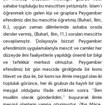
Diyarbakır Müftülüğü
İhtida Haberleri
sahabe topluluğu bu mescitten yetişmiştir. İslam’ı
öğrenmek için gelen kişi ve gruplara Peygamber
Düzce Müftülüğü
YAŞAM
efendimiz dini bu mescitte öğretmiş (Buharî, İlim,
Edirne Müftülüğü
6.), uygun zaman dilimlerinde ashaba orada
dersler vermiş, (Buharî, İlim, 11.) soruları mescitte
Elazığ Müftülüğü
cevaplamıştır. Dolayısıyla bizzat Peygamber
efendimizin uygulamalarıyla mescit ve camiler her
Erzincan Müftülüğü
düzeyde ilmi faaliyetlerin yapıldığı önemli bir bilgi
Erzurum Müftülüğü
ve tefekkür merkezi olmuştur. Peygamber
efendimiz bir gün mescide girdiğinde bir kısmı
Eskişehir Müftülüğü
tilavet ve dua ile, bir kısmı ise ilimle meşgul olan iki
topluluk görünce, her iki grubun da hayırlı bir işle
Gaziantep Müftülüğü
meşgul olduğunu ifade ettikten sonra “Ben
muallim olarak gönderildim.” buyurarak ilimle
Giresun Müftülüğü
meşgul olanların yanına oturmuştur. (İbn Mâce,