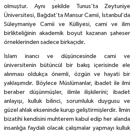
olmuştur. Aynı şekilde Tunus’ta Zeytuniye
Üniversitesi, Bağdat’ta Mansur Camii, İstanbul’da
Niğde Müftülüğü
Süleymaniye Camii ve Külliyesi, cami ve ilim
Ordu Müftülüğü
birlikteliğinin akademik boyut kazanan şaheser
örneklerinden sadece birkaçıdır.
Osmaniye Müftülüğü
İslam inancı ve düşüncesinde cami ve
Rize Müftülüğü
üniversitenin bütüncül bir bakış içerisinde ele
alınması oldukça önemli, özgün ve hayati bir
Sakarya Müftülüğü
yaklaşımdır. Böylece Müslümanlar, ibadet ile ilmi
Samsun Müftülüğü
beraber düşünmüşler, ilimle ilişkilerini; ibadet
anlayışı, kulluk bilinci, sorumluluk duygusu ve
Siirt Müftülüğü
güzel ahlak ekseninde kurup geliştirmişlerdir. İlmin
bizatihi kendisini muhterem kabul edip her alanda
Sinop Müftülüğü
insanlığa faydalı olacak çalışmalar yapmayı kulluk