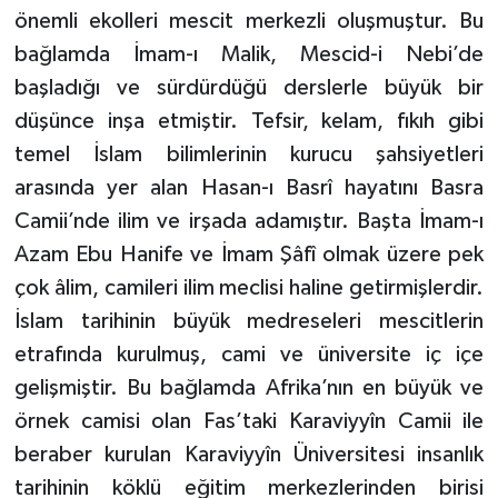
önemli ekolleri mescit merkezli oluşmuştur. Bu
Konya Müftülüğü
bağlamda İmam-ı Malik, Mescid-i Nebi’de
başladığı ve sürdürdüğü derslerle büyük bir
Kütahya Müftülüğü
düşünce inşa etmiştir. Tefsir, kelam, fıkıh gibi
temel İslam bilimlerinin kurucu şahsiyetleri
Malatya Müftülüğü
arasında yer alan Hasan-ı Basrî hayatını Basra
Manisa Müftülüğü
Camii’nde ilim ve irşada adamıştır. Başta İmam-ı
Azam Ebu Hanife ve İmam Şâfî olmak üzere pek
Mardin Müftülüğü
çok âlim, camileri ilim meclisi haline getirmişlerdir.
İslam tarihinin büyük medreseleri mescitlerin
Mersin Müftülüğü
etrafında kurulmuş, cami ve üniversite iç içe
Muğla Müftülüğü
gelişmiştir. Bu bağlamda Afrika’nın en büyük ve
örnek camisi olan Fas’taki Karaviyyîn Camii ile
Muş Müftülüğü
beraber kurulan Karaviyyîn Üniversitesi insanlık
tarihinin köklü eğitim merkezlerinden birisi
Nevşehir Müftülüğü