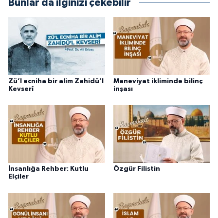
Bunlar da ilginizi çekebilir
Zü’l ecniha bir alim Zahidü’l
Maneviyat ikliminde bilinç
Kevserî
inşası
İnsanlığa Rehber: Kutlu
Özgür Filistin
Elçiler