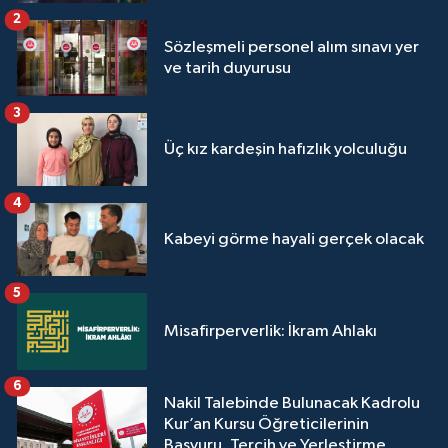
2
Sözleşmeli personel alım sınavı yer
ve tarih duyurusu
3
Üç kız kardeşin hafızlık yolculuğu
4
Kabeyi görme hayali gerçek olacak
5
Misafirperverlik: İkram Ahlakı
6
Nakil Talebinde Bulunacak Kadrolu
Kur’an Kursu Öğreticilerinin
Başvuru, Tercih ve Yerleştirme