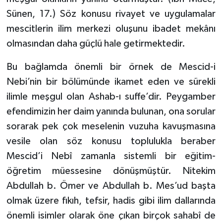
Gümüşhane Müftülüğü
Sünen, 17.) Söz konusu rivayet ve uygulamalar
mescitlerin ilim merkezi oluşunu ibadet mekânı
Hakkari Müftülüğü
olmasından daha güçlü hale getirmektedir.
Hatay Müftülüğü
Bu bağlamda önemli bir örnek de Mescid-i
Nebi’nin bir bölümünde ikamet eden ve sürekli
Iğdır Müftülüğü
ilimle meşgul olan Ashab-ı suffe’dir. Peygamber
Isparta Müftülüğü
efendimizin her daim yanında bulunan, ona sorular
sorarak pek çok meselenin vuzuha kavuşmasına
İstanbul Müftülüğü
vesile olan söz konusu toplulukla beraber
Mescid’i Nebî zamanla sistemli bir eğitim-
İzmir Müftülüğü
öğretim müessesine dönüşmüştür. Nitekim
Abdullah b. Ömer ve Abdullah b. Mes’ud başta
Kahramanmaraş Müftülüğü
olmak üzere fıkıh, tefsir, hadis gibi ilim dallarında
Karabük Müftülüğü
önemli isimler olarak öne çıkan birçok sahabî de