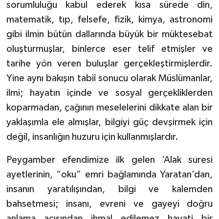
sorumluluğu kabul ederek kısa sürede din,
Sivas Müftülüğü
matematik, tıp, felsefe, fizik, kimya, astronomi
Şanlıurfa Müftülüğü
gibi ilmin bütün dallarında büyük bir müktesebat
oluşturmuşlar, binlerce eser telif etmişler ve
Şırnak Müftülüğü
tarihe yön veren buluşlar gerçekleştirmişlerdir.
Yine aynı bakışın tabiî sonucu olarak Müslümanlar,
Tekirdağ Müftülüğü
ilmi; hayatın içinde ve sosyal gerçekliklerden
Tokat Müftülüğü
koparmadan, çağının meselelerini dikkate alan bir
yaklaşımla ele almışlar, bilgiyi güç devşirmek için
Trabzon Müftülüğü
değil, insanlığın huzuru için kullanmışlardır.
Tunceli Müftülüğü
Peygamber efendimize ilk gelen ‘Alak suresi
ayetlerinin, “oku” emri bağlamında Yaratan’dan,
Uşak Müftülüğü
insanın yaratılışından, bilgi ve kalemden
bahsetmesi; insanı, evreni ve gayeyi doğru
Van Müftülüğü
anlama açısından ihmal edilemez hayati bir