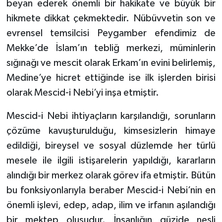
beyan ederek önemli bir hakikate ve büyük bir
hikmete dikkat çekmektedir. Nübüvvetin son ve
Bitlis Müftülüğü
Sağlık
evrensel temsilcisi Peygamber efendimiz de
Mekke’de İslam’ın tebliğ merkezi, müminlerin
Bolu Müftülüğü
Makaleler
sığınağı ve mescit olarak Erkam’ın evini belirlemiş,
Burdur Müftülüğü
Ekonomi
Medine’ye hicret ettiğinde ise ilk işlerden birisi
olarak Mescid-i Nebi’yi inşa etmiştir.
Bursa Müftülüğü
Duyurular
Mescid-i Nebi ihtiyaçların karşılandığı, sorunların
Çanakkale Müftülüğü
Podcast
çözüme kavuşturulduğu, kimsesizlerin himaye
edildiği, bireysel ve sosyal düzlemde her türlü
Çankırı Müftülüğü
Bilim, Teknoloji
mesele ile ilgili istişarelerin yapıldığı, kararların
alındığı bir merkez olarak görev ifa etmiştir. Bütün
Çorum Müftülüğü
Biyografiler
bu fonksiyonlarıyla beraber Mescid-i Nebi’nin en
Denizli Müftülüğü
Diyanet TV
önemli işlevi, edep, adap, ilim ve irfanın aşılandığı
bir mektep oluşudur. İnsanlığın güzide nesli