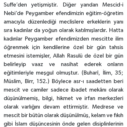
Suffe’den yetişmiştir. Diğer yandan Mescid-i
Karaman Müftülüğü
Nebi’de Peygamber efendimizin eğitim-öğretim
amacıyla düzenlediği meclislere erkeklerin yanı
Kars Müftülüğü
sıra kadınlar da yoğun olarak katılmışlardır. Hatta
Kastamonu Müftülüğü
kadınlar Peygamber efendimizden mescitte ilim
öğrenmek için kendilerine özel bir gün tahsis
Kayseri Müftülüğü
etmesini istemişler, Allah Rasulü de özel bir gün
belirleyip vaaz ve nasihat ederek onların
Kilis Müftülüğü
eğitimleriyle meşgul olmuştur. (Buharî, İlim, 35;
Kırıkkale Müftülüğü
Müslim, Birr, 152.) Böylece asr-ı saadetten beri
mescit ve camiler sadece ibadet mekânı olarak
Kırklareli Müftülüğü
düşünülmemiş, bilgi, hikmet ve irfan merkezleri
olarak varlığını devam ettirmiştir. Medrese ve
Kırşehir Müftülüğü
mescit bir bütün olarak düşünülmüş, kelam ve fıkıh
gibi İslam düşüncesinin önde gelen disiplinlerinin
Kocaeli Müftülüğü