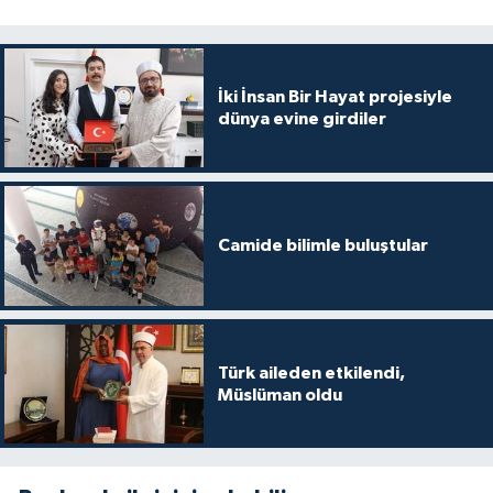
İki İnsan Bir Hayat projesiyle
dünya evine girdiler
Camide bilimle buluştular
Türk aileden etkilendi,
Müslüman oldu