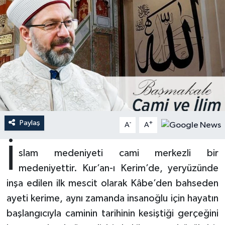
Ardahan Müftülüğü
Kudüs
Hutbeler
Artvin Müftülüğü
Kurban
DİYANET AKADEMİ
Aydın Müftülüğü
Mukabele
DİYANET GENÇLİK
Balıkesir Müftülüğü
Peygamberimizin Hayatı
DİYANET RADYO/TV
Bartın Müftülüğü
Ramazan
DEPREM
Paylaş
-
+
A
A
Batman Müftülüğü
Sahabeler
Dünya
İ
slam medeniyeti cami merkezli bir
medeniyettir. Kur’an-ı Kerim’de, yeryüzünde
Bayburt Müftülüğü
Zekat
Eğitim
inşa edilen ilk mescit olarak Kâbe’den bahseden
Bilecik Müftülüğü
Kültür-Sanat
ayeti kerime, aynı zamanda insanoğlu için hayatın
başlangıcıyla caminin tarihinin kesiştiği gerçeğini
Bingöl Müftülüğü
Aile