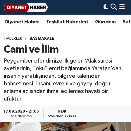
Diyanet Haber
Teşkilat Haberleri
Gündem
Saf
Diyanet Haber
Adana Müftülüğü
Bir Ayet
Aile Dergisi
İmam Hatip Okulları
Başmakale
Hadis-i Şerifler
Nöbetçi Eczaneler
Teşkilat Haberleri
Adıyaman Müftülüğü
Bir Hikaye
Aylık Dergi
Hayat Okumaları
Hava Durumu
HABERLER
BAŞMAKALE
Cami ve İlim
Afyonkarahisar Müftülüğü
Gündem
Biyografiler
Ankara Namaz Vakitleri
Peygamber efendimize ilk gelen ‘Alak suresi
Ağrı Müftülüğü
#Keşfet
Dini kavramlar
Trafik Durumu
ayetlerinin, “oku” emri bağlamında Yaratan’dan,
insanın yaratılışından, bilgi ve kalemden
Aksaray Müftülüğü
Diyanet Bilgi
Basında Bugün
Süper Lig Puan Durumu ve Fikstür
bahsetmesi; insanı, evreni ve gayeyi doğru
anlama açısından ihmal edilemez hayati bir
Amasya Müftülüğü
Diyanet Takvimi
DİYANET eKİTAP
Tüm Manşetler
ufuktur.
Ankara Müftülüğü
Dualar
Diyanet Dergi
Son Dakika Haberleri
17.09.2020 - 21:05
6 DK
YAYINLANMA
OKUNMA SÜRESI
Antalya Müftülüğü
Hadislerle İslam
TDV
Haber Arşivi