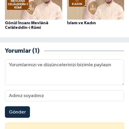
Gönül İnsanı Mevlânâ
İslam ve Kadın
Celâleddîn-i Rûmî
Yorumlar (1)
Gönder