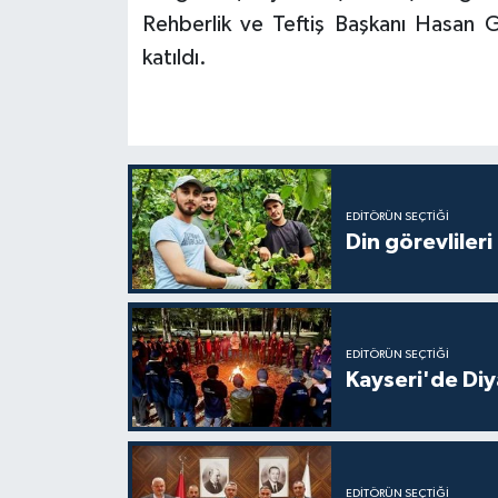
Gümüşhane Müftülüğü
Rehberlik ve Teftiş Başkanı Hasan G
katıldı.
Hakkari Müftülüğü
Hatay Müftülüğü
Iğdır Müftülüğü
EDITÖRÜN SEÇTIĞI
Din görevlileri
Isparta Müftülüğü
İstanbul Müftülüğü
EDITÖRÜN SEÇTIĞI
İzmir Müftülüğü
Kayseri'de Diy
Kahramanmaraş Müftülüğü
Karabük Müftülüğü
EDITÖRÜN SEÇTIĞI