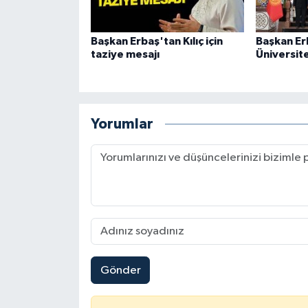
Konya Müftülüğü
Başkan Erbaş'tan Kılıç için
Başkan Er
taziye mesajı
Üniversite
Kütahya Müftülüğü
Malatya Müftülüğü
Yorumlar
Manisa Müftülüğü
Mardin Müftülüğü
Mersin Müftülüğü
Muğla Müftülüğü
Gönder
Muş Müftülüğü
Nevşehir Müftülüğü