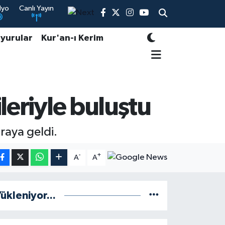
dyo
Canlı Yayın
yurular
Kur'an-ı Kerim
leriyle buluştu
araya geldi.
-
+
A
A
ükleniyor...