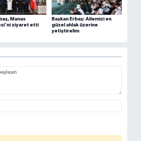
baş, Manas
Başkan Erbaş: Ailemizi en
si'ni ziyaret etti
güzel ahlak üzerine
yetiştirelim