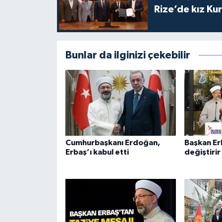
Rize’de kız Ku
Karaman Müftülüğü
Kars Müftülüğü
Bunlar da ilginizi çekebilir
Kastamonu Müftülüğü
Kayseri Müftülüğü
Kilis Müftülüğü
Kırıkkale Müftülüğü
Cumhurbaşkanı Erdoğan,
Başkan Erb
Erbaş’ı kabul etti
değiştirir
Kırklareli Müftülüğü
Kırşehir Müftülüğü
Kocaeli Müftülüğü