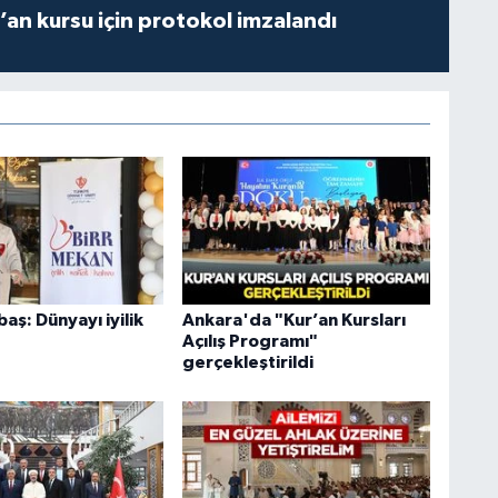
r’an kursu için protokol imzalandı
aş: Dünyayı iyilik
Ankara'da "Kur’an Kursları
Açılış Programı"
gerçekleştirildi