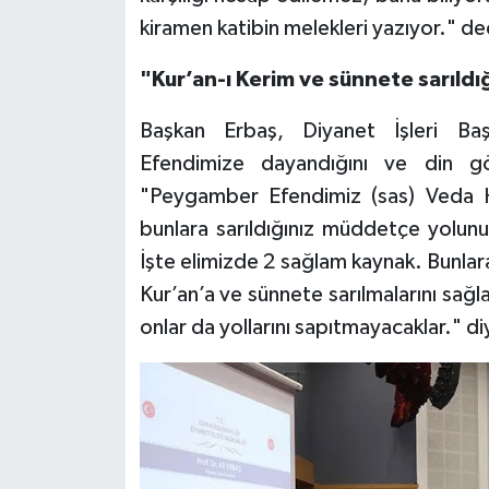
kiramen katibin melekleri yazıyor." de
Bitlis Müftülüğü
Sağlık
"Kur’an-ı Kerim ve sünnete sarıl
Bolu Müftülüğü
Makaleler
Başkan Erbaş, Diyanet İşleri Baş
Efendimize dayandığını ve din gör
Burdur Müftülüğü
Ekonomi
"Peygamber Efendimiz (sas) Veda Hu
Bursa Müftülüğü
Duyurular
bunlara sarıldığınız müddetçe yolunu
İşte elimizde 2 sağlam kaynak. Bunla
Çanakkale Müftülüğü
Podcast
Kur’an’a ve sünnete sarılmalarını sa
onlar da yollarını sapıtmayacaklar." d
Çankırı Müftülüğü
Bilim, Teknoloji
Çorum Müftülüğü
Biyografiler
Denizli Müftülüğü
Diyanet TV