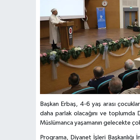
Diyarbakır Müftülüğü
İhtida Haberleri
Düzce Müftülüğü
YAŞAM
Edirne Müftülüğü
Elazığ Müftülüğü
Erzincan Müftülüğü
Erzurum Müftülüğü
Eskişehir Müftülüğü
Başkan Erbaş, 4-6 yaş arası çocuklar
daha parlak olacağını ve toplumda Din
Gaziantep Müftülüğü
Müslümanca yaşamanın gelecekte çok d
Giresun Müftülüğü
Programa, Diyanet İşleri Başkanlığı 