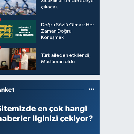
Sıcaklıklar 44 dereceye
çıkacak
Doğru Sözlü Olmak: Her
Zaman Doğru
Konuşmak
Türk aileden etkilendi,
Müslüman oldu
Anket
Sitemizde en çok hangi
haberler ilginizi çekiyor?