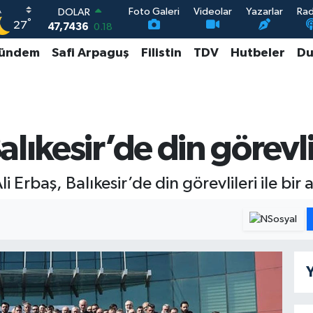
Foto Galeri
Videolar
Yazarlar
Ra
DOLAR
°
27
47,7436
0.18
EURO
ündem
Safi Arpaguş
Filistin
TDV
Hutbeler
Du
55,2510
0.32
STERLİN
64,4811
0.38
GRAM ALTIN
6660.55
0.03
BİST100
lıkesir’de din görevli
13.779
-14
li Erbaş, Balıkesir’de din görevlileri ile bir 
Y