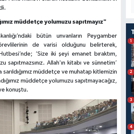
di.
dığımız müddetçe yolumuzu sapıtmayız"
kanlığı’ndaki bütün unvanların Peygamber
1
evlilerinin de varisi olduğunu belirterek,
tbesi’nde; ‘Size iki şeyi emanet bıraktım,
zu sapıtmazsınız. Allah'ın kitabı ve sünnetim’
ra sarıldığımız müddetçe ve muhatap kitlemizin
2
ğladığımız müddetçe yolumuzu sapıtmayacağız,
iye konuştu.
3
4