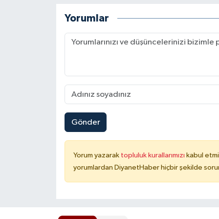
Karaman Müftülüğü
Yorumlar
Kars Müftülüğü
Kastamonu Müftülüğü
Kayseri Müftülüğü
Kilis Müftülüğü
Gönder
Kırıkkale Müftülüğü
Yorum yazarak
topluluk kurallarımızı
kabul etmi
Kırklareli Müftülüğü
yorumlardan DiyanetHaber hiçbir şekilde soru
Kırşehir Müftülüğü
Kocaeli Müftülüğü