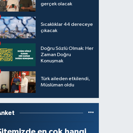
gerçek olacak
Sıcaklıklar 44 dereceye
çıkacak
Doğru Sözlü Olmak: Her
Zaman Doğru
Konuşmak
Türk aileden etkilendi,
Müslüman oldu
Anket
Sitemizde en çok hangi