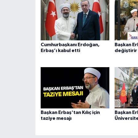
Gümüşhane Müftülüğü
Hakkari Müftülüğü
Hatay Müftülüğü
Cumhurbaşkanı Erdoğan,
Başkan Erb
Erbaş’ı kabul etti
değiştirir
Iğdır Müftülüğü
Isparta Müftülüğü
İstanbul Müftülüğü
İzmir Müftülüğü
Başkan Erbaş'tan Kılıç için
Başkan Er
Kahramanmaraş Müftülüğü
taziye mesajı
Üniversite
Karabük Müftülüğü