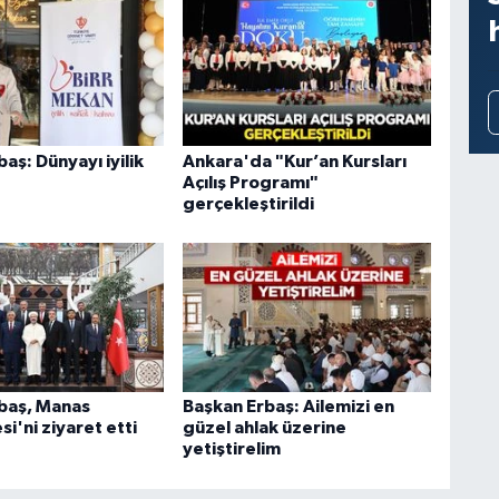
aş: Dünyayı iyilik
Ankara'da "Kur’an Kursları
Açılış Programı"
gerçekleştirildi
baş, Manas
Başkan Erbaş: Ailemizi en
si'ni ziyaret etti
güzel ahlak üzerine
yetiştirelim