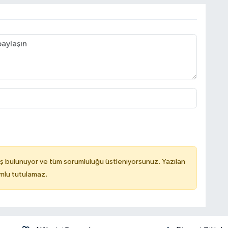
ş bulunuyor ve tüm sorumluluğu üstleniyorsunuz. Yazılan
mlu tutulamaz.