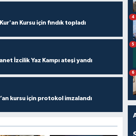
4
 Kur'an Kursu için fındık topladı
5
anet İzcilik Yaz Kampı ateşi yandı
6
r’an kursu için protokol imzalandı