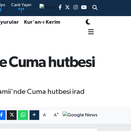
dyo
Canlı Yayın
yurular
Kur'an-ı Kerim
de Cuma hutbesi
Camii'nde Cuma hutbesi irad
-
+
A
A