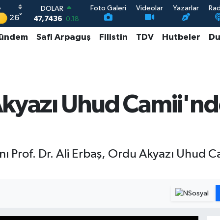
Foto Galeri
Videolar
Yazarlar
Ra
DOLAR
°
26
47,7436
0.18
EURO
ündem
Safi Arpaguş
Filistin
TDV
Hutbeler
Du
55,2510
0.32
STERLİN
64,4811
0.38
GRAM ALTIN
6660.55
0.03
BİST100
Akyazı Uhud Camii'n
13.779
-14
anı Prof. Dr. Ali Erbaş, Ordu Akyazı Uhud 