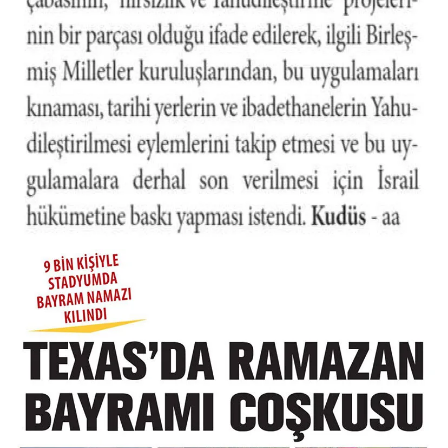
Konya Müftülüğü
Kütahya Müftülüğü
Malatya Müftülüğü
Manisa Müftülüğü
Mardin Müftülüğü
Mersin Müftülüğü
Muğla Müftülüğü
Muş Müftülüğü
Nevşehir Müftülüğü