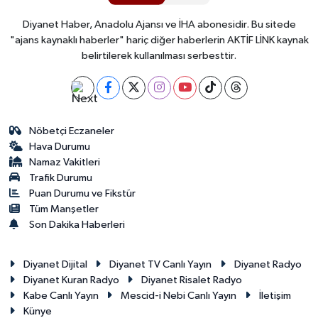
Diyanet Haber, Anadolu Ajansı ve İHA abonesidir. Bu sitede
"ajans kaynaklı haberler" hariç diğer haberlerin AKTİF LİNK kaynak
belirtilerek kullanılması serbesttir.
Nöbetçi Eczaneler
Hava Durumu
Namaz Vakitleri
Trafik Durumu
Puan Durumu ve Fikstür
Tüm Manşetler
Son Dakika Haberleri
Diyanet Dijital
Diyanet TV Canlı Yayın
Diyanet Radyo
Diyanet Kuran Radyo
Diyanet Risalet Radyo
Kabe Canlı Yayın
Mescid-i Nebi Canlı Yayın
İletişim
Künye