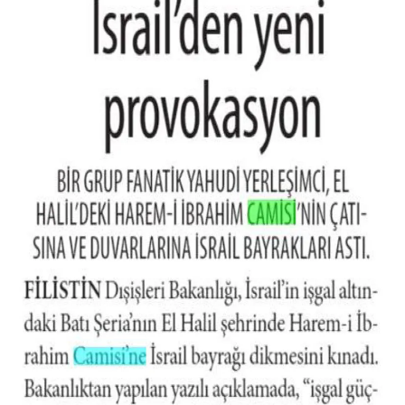
Gümüşhane Müftülüğü
Hakkari Müftülüğü
Hatay Müftülüğü
Iğdır Müftülüğü
Isparta Müftülüğü
İstanbul Müftülüğü
İzmir Müftülüğü
Kahramanmaraş Müftülüğü
Karabük Müftülüğü