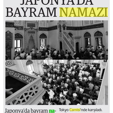
Sivas Müftülüğü
Şanlıurfa Müftülüğü
Şırnak Müftülüğü
Tekirdağ Müftülüğü
Tokat Müftülüğü
Trabzon Müftülüğü
Tunceli Müftülüğü
Uşak Müftülüğü
Van Müftülüğü