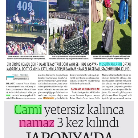
Niğde Müftülüğü
Ordu Müftülüğü
Osmaniye Müftülüğü
Rize Müftülüğü
Sakarya Müftülüğü
Samsun Müftülüğü
Siirt Müftülüğü
Sinop Müftülüğü