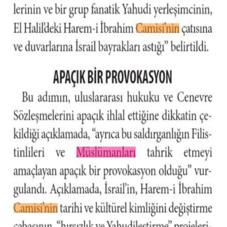
Karaman Müftülüğü
Kars Müftülüğü
Kastamonu Müftülüğü
Kayseri Müftülüğü
Kilis Müftülüğü
Kırıkkale Müftülüğü
Kırklareli Müftülüğü
Kırşehir Müftülüğü
Kocaeli Müftülüğü