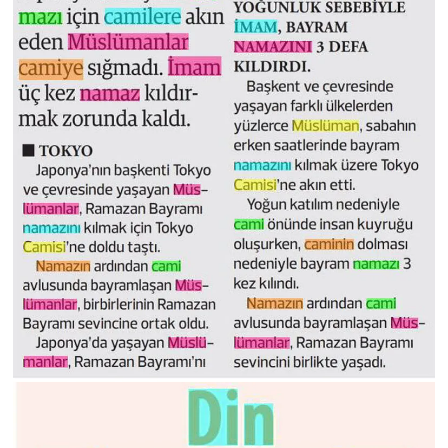
Yalova Müftülüğü
Yozgat Müftülüğü
Zonguldak Müftülüğü