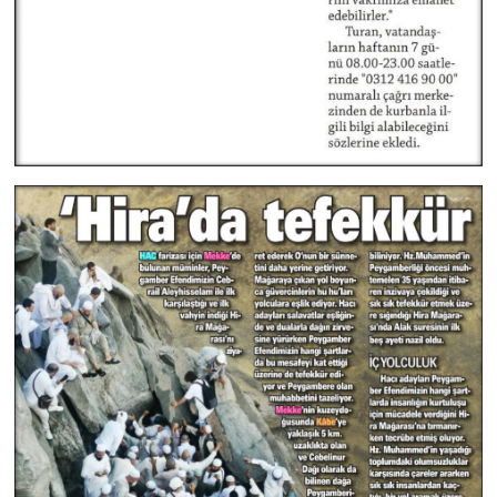
Sivas Müftülüğü
Şanlıurfa Müftülüğü
Şırnak Müftülüğü
Tekirdağ Müftülüğü
Tokat Müftülüğü
Trabzon Müftülüğü
Tunceli Müftülüğü
Uşak Müftülüğü
Van Müftülüğü