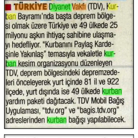
Karaman Müftülüğü
Kars Müftülüğü
Kastamonu Müftülüğü
Kayseri Müftülüğü
Kilis Müftülüğü
Kırıkkale Müftülüğü
Kırklareli Müftülüğü
Kırşehir Müftülüğü
Kocaeli Müftülüğü