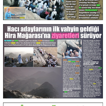
Yalova Müftülüğü
Yozgat Müftülüğü
Zonguldak Müftülüğü