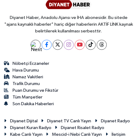
Diyanet Haber, Anadolu Ajansı ve İHA abonesidir. Bu sitede
"ajans kaynaklı haberler" hariç diğer haberlerin AKTİF LİNK kaynak
belirtilerek kullanılması serbesttir.
Nöbetçi Eczaneler
Hava Durumu
Namaz Vakitleri
Trafik Durumu
Puan Durumu ve Fikstür
Tüm Manşetler
Son Dakika Haberleri
Diyanet Dijital
Diyanet TV Canlı Yayın
Diyanet Radyo
Diyanet Kuran Radyo
Diyanet Risalet Radyo
Kabe Canlı Yayın
Mescid-i Nebi Canlı Yayın
İletişim