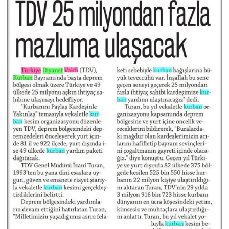
Konya Müftülüğü
Kütahya Müftülüğü
Malatya Müftülüğü
Manisa Müftülüğü
Mardin Müftülüğü
Mersin Müftülüğü
Muğla Müftülüğü
Muş Müftülüğü
Nevşehir Müftülüğü