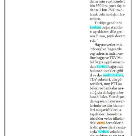
Niğde Müftülüğü
Ordu Müftülüğü
Osmaniye Müftülüğü
Rize Müftülüğü
Sakarya Müftülüğü
Samsun Müftülüğü
Siirt Müftülüğü
Sinop Müftülüğü