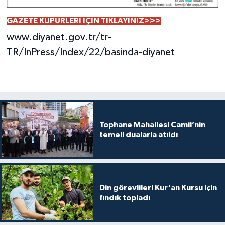
GAZETE KÜPÜRLERİ İÇİN TIKLAYINIZ>>>
www.diyanet.gov.tr/tr-
TR/InPress/Index/22/basinda-diyanet
Tophane Mahallesi Camii’nin
temeli dualarla atıldı
Din görevlileri Kur'an Kursu için
fındık topladı