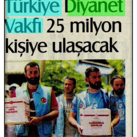
Gümüşhane Müftülüğü
Hakkari Müftülüğü
Hatay Müftülüğü
Iğdır Müftülüğü
Isparta Müftülüğü
İstanbul Müftülüğü
İzmir Müftülüğü
Kahramanmaraş Müftülüğü
Karabük Müftülüğü