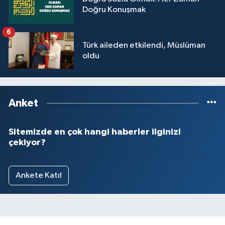
Doğru Konuşmak
6
Türk aileden etkilendi, Müslüman
oldu
Anket
Sitemizde en çok hangi haberler ilginizi
çekiyor?
Ankete Katıl