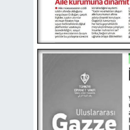
Niğde Müftülüğü
Ordu Müftülüğü
Osmaniye Müftülüğü
Rize Müftülüğü
Sakarya Müftülüğü
Samsun Müftülüğü
Siirt Müftülüğü
Sinop Müftülüğü