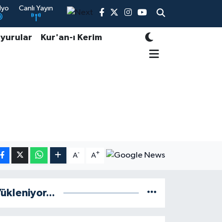
dyo
Canlı Yayın
yurular
Kur'an-ı Kerim
-
+
A
A
ükleniyor...