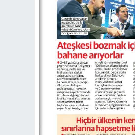
Karaman Müftülüğü
Kars Müftülüğü
Kastamonu Müftülüğü
Kayseri Müftülüğü
Kilis Müftülüğü
Kırıkkale Müftülüğü
Kırklareli Müftülüğü
Kırşehir Müftülüğü
Kocaeli Müftülüğü