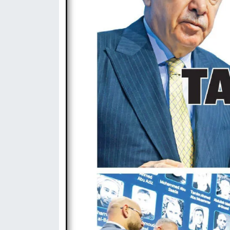
Gümüşhane Müftülüğü
Hakkari Müftülüğü
Hatay Müftülüğü
Iğdır Müftülüğü
Isparta Müftülüğü
İstanbul Müftülüğü
İzmir Müftülüğü
Kahramanmaraş Müftülüğü
Karabük Müftülüğü