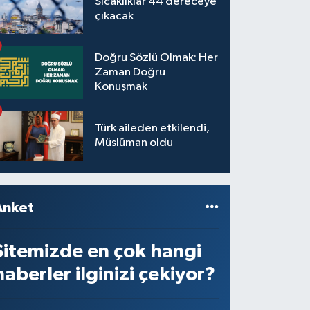
Sıcaklıklar 44 dereceye
çıkacak
Doğru Sözlü Olmak: Her
Zaman Doğru
Konuşmak
Türk aileden etkilendi,
Müslüman oldu
Anket
Sitemizde en çok hangi
haberler ilginizi çekiyor?