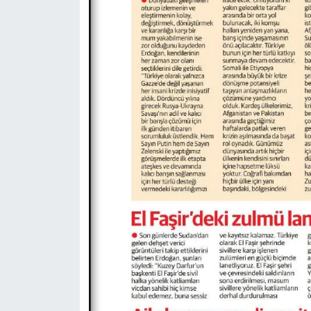
Konya Müftülüğü
Kütahya Müftülüğü
Malatya Müftülüğü
Manisa Müftülüğü
Mardin Müftülüğü
Mersin Müftülüğü
Muğla Müftülüğü
Muş Müftülüğü
Nevşehir Müftülüğü