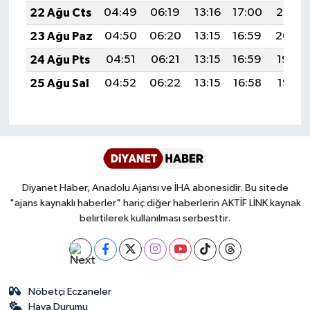
22 Ağu Cts
04:49
06:19
13:16
17:00
20:02
Karaman Müftülüğü
23 Ağu Paz
04:50
06:20
13:15
16:59
20:00
Kars Müftülüğü
24 Ağu Pts
04:51
06:21
13:15
16:59
19:59
25 Ağu Sal
04:52
06:22
13:15
16:58
19:57
Kastamonu Müftülüğü
Kayseri Müftülüğü
Kilis Müftülüğü
Diyanet Haber, Anadolu Ajansı ve İHA abonesidir. Bu sitede
Kırıkkale Müftülüğü
"ajans kaynaklı haberler" hariç diğer haberlerin AKTİF LİNK kaynak
belirtilerek kullanılması serbesttir.
Kırklareli Müftülüğü
Kırşehir Müftülüğü
Nöbetçi Eczaneler
Kocaeli Müftülüğü
Hava Durumu