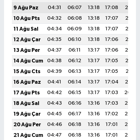
Gümüşhane Müftülüğü
9 Ağu Paz
04:31
06:07
13:18
17:08
20:19
10 Ağu Pts
04:32
06:08
13:18
17:07
20:18
Hakkari Müftülüğü
11 Ağu Sal
04:34
06:09
13:18
17:07
20:16
Hatay Müftülüğü
12 Ağu Çar
04:35
06:10
13:18
17:06
20:15
13 Ağu Per
04:37
06:11
13:17
17:06
20:14
Iğdır Müftülüğü
14 Ağu Cum
04:38
06:12
13:17
17:05
20:13
Isparta Müftülüğü
15 Ağu Cts
04:39
06:13
13:17
17:05
20:11
16 Ağu Paz
04:41
06:14
13:17
17:04
20:10
İstanbul Müftülüğü
17 Ağu Pts
04:42
06:15
13:17
17:03
20:09
İzmir Müftülüğü
18 Ağu Sal
04:43
06:16
13:16
17:03
20:07
19 Ağu Çar
04:45
06:17
13:16
17:02
20:06
Kahramanmaraş Müftülüğü
20 Ağu Per
04:46
06:18
13:16
17:01
20:05
Karabük Müftülüğü
21 Ağu Cum
04:47
06:18
13:16
17:01
20:03