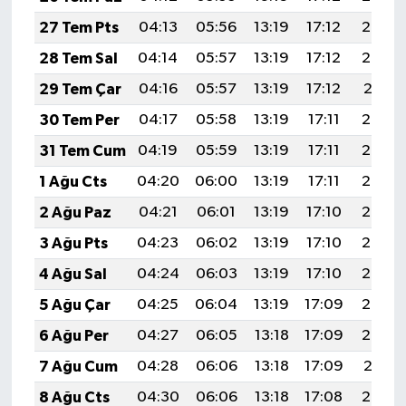
Diyarbakır Müftülüğü
İhtida Haberleri
27 Tem Pts
04:13
05:56
13:19
17:12
20:33
Düzce Müftülüğü
YAŞAM
28 Tem Sal
04:14
05:57
13:19
17:12
20:32
29 Tem Çar
04:16
05:57
13:19
17:12
20:31
Edirne Müftülüğü
30 Tem Per
04:17
05:58
13:19
17:11
20:30
Elazığ Müftülüğü
31 Tem Cum
04:19
05:59
13:19
17:11
20:29
1 Ağu Cts
04:20
06:00
13:19
17:11
20:28
Erzincan Müftülüğü
2 Ağu Paz
04:21
06:01
13:19
17:10
20:27
Erzurum Müftülüğü
3 Ağu Pts
04:23
06:02
13:19
17:10
20:26
4 Ağu Sal
04:24
06:03
13:19
17:10
20:25
Eskişehir Müftülüğü
5 Ağu Çar
04:25
06:04
13:19
17:09
20:23
Gaziantep Müftülüğü
6 Ağu Per
04:27
06:05
13:18
17:09
20:22
7 Ağu Cum
04:28
06:06
13:18
17:09
20:21
Giresun Müftülüğü
8 Ağu Cts
04:30
06:06
13:18
17:08
20:20