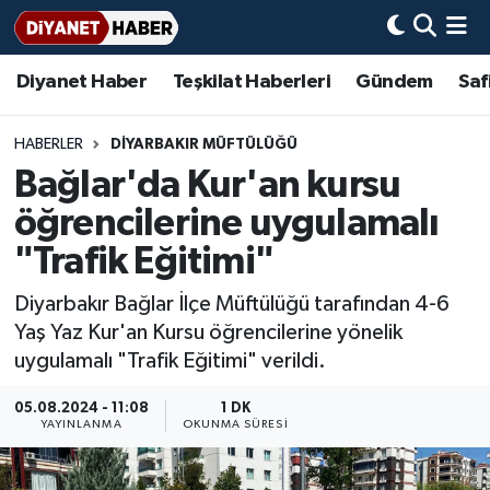
Diyanet Haber
Teşkilat Haberleri
Gündem
Saf
Diyanet Haber
Adana Müftülüğü
Bir Ayet
Aile Dergisi
İmam Hatip Okulları
Başmakale
Hadis-i Şerifler
Nöbetçi Eczaneler
Teşkilat Haberleri
Adıyaman Müftülüğü
Bir Hikaye
Aylık Dergi
Hayat Okumaları
Hava Durumu
HABERLER
DIYARBAKIR MÜFTÜLÜĞÜ
Bağlar'da Kur'an kursu
Afyonkarahisar Müftülüğü
Gündem
Biyografiler
Ankara Namaz Vakitleri
öğrencilerine uygulamalı
Ağrı Müftülüğü
#Keşfet
Dini kavramlar
Trafik Durumu
"Trafik Eğitimi"
Diyarbakır Bağlar İlçe Müftülüğü tarafından 4-6
Aksaray Müftülüğü
Diyanet Bilgi
Basında Bugün
Süper Lig Puan Durumu ve Fikstür
Yaş Yaz Kur'an Kursu öğrencilerine yönelik
uygulamalı "Trafik Eğitimi" verildi.
Amasya Müftülüğü
Diyanet Takvimi
DİYANET eKİTAP
Tüm Manşetler
05.08.2024 - 11:08
1 DK
Ankara Müftülüğü
Dualar
Diyanet Dergi
Son Dakika Haberleri
YAYINLANMA
OKUNMA SÜRESI
Antalya Müftülüğü
Hadislerle İslam
TDV
Haber Arşivi