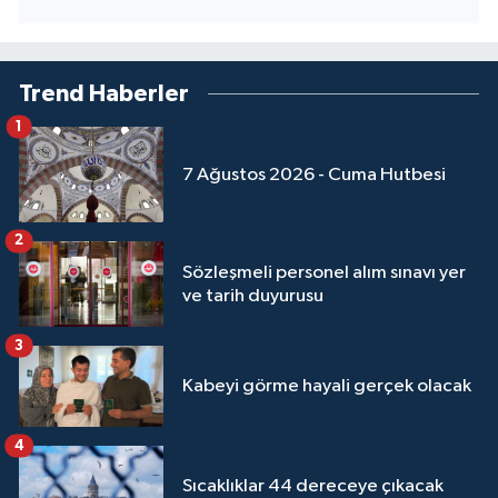
Sivas Müftülüğü
Şanlıurfa Müftülüğü
Trend Haberler
Şırnak Müftülüğü
1
7 Ağustos 2026 - Cuma Hutbesi
Tekirdağ Müftülüğü
Tokat Müftülüğü
2
Sözleşmeli personel alım sınavı yer
Trabzon Müftülüğü
ve tarih duyurusu
3
Tunceli Müftülüğü
Kabeyi görme hayali gerçek olacak
Uşak Müftülüğü
4
Van Müftülüğü
Sıcaklıklar 44 dereceye çıkacak