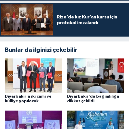
Gümüşhane Müftülüğü
Rize’de kız Kur’an kursu için
Hakkari Müftülüğü
protokol imzalandı
Hatay Müftülüğü
Iğdır Müftülüğü
Bunlar da ilginizi çekebilir
Isparta Müftülüğü
İstanbul Müftülüğü
İzmir Müftülüğü
Diyarbakır'a iki cami ve
Diyarbakır'da bağımlılığa
külliye yapılacak
dikkat çekildi
Kahramanmaraş Müftülüğü
Karabük Müftülüğü