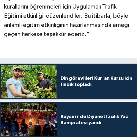
Diyarbakır Müftülüğü
İhtida Haberleri
kurallarını öğrenmeleri için Uygulamalı Trafik
Eğitimi etkinliği düzenlendiler. Bu itibarla, böyle
Düzce Müftülüğü
YAŞAM
anlamlı eğitim etkinliğinin hazırlanmasında emeği
Edirne Müftülüğü
geçen herkese teşekkür ederiz."
Elazığ Müftülüğü
Erzincan Müftülüğü
Din görevlileri Kur'an Kursu için
Erzurum Müftülüğü
fındık topladı
Eskişehir Müftülüğü
Gaziantep Müftülüğü
Kayseri'de Diyanet İzcilik Yaz
Kampı ateşi yandı
Giresun Müftülüğü