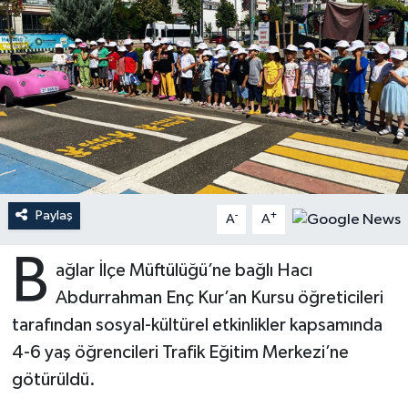
Ardahan Müftülüğü
Kudüs
Hutbeler
Artvin Müftülüğü
Kurban
DİYANET AKADEMİ
Aydın Müftülüğü
Mukabele
DİYANET GENÇLİK
Balıkesir Müftülüğü
Peygamberimizin Hayatı
DİYANET RADYO/TV
Paylaş
-
+
Bartın Müftülüğü
Ramazan
DEPREM
A
A
B
Batman Müftülüğü
Sahabeler
Dünya
ağlar İlçe Müftülüğü’ne bağlı Hacı
Abdurrahman Enç Kur’an Kursu öğreticileri
Bayburt Müftülüğü
Zekat
Eğitim
tarafından sosyal-kültürel etkinlikler kapsamında
4-6 yaş öğrencileri Trafik Eğitim Merkezi’ne
Bilecik Müftülüğü
Kültür-Sanat
götürüldü.
Bingöl Müftülüğü
Aile