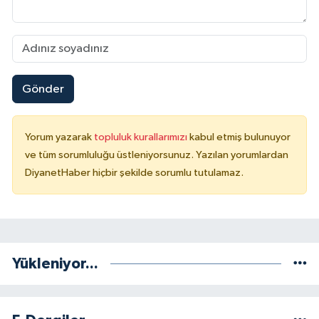
Konya Müftülüğü
Kütahya Müftülüğü
Gönder
Malatya Müftülüğü
Manisa Müftülüğü
Yorum yazarak
topluluk kurallarımızı
kabul etmiş bulunuyor
ve tüm sorumluluğu üstleniyorsunuz. Yazılan yorumlardan
Mardin Müftülüğü
DiyanetHaber hiçbir şekilde sorumlu tutulamaz.
Mersin Müftülüğü
Muğla Müftülüğü
Yükleniyor...
Muş Müftülüğü
Nevşehir Müftülüğü