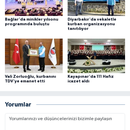
Karaman Müftülüğü
Bağlar'da minikler yılsonu
Diyarbakır'da vekaletle
Kars Müftülüğü
programında buluştu
kurban organizasyonu
tanıtılıyor
Kastamonu Müftülüğü
Kayseri Müftülüğü
Kilis Müftülüğü
Vali Zorluoğlu, kurbanını
Kayapınar'da 111 Hafız
TDV'ye emanet etti
icazet aldı
Kırıkkale Müftülüğü
Kırklareli Müftülüğü
Yorumlar
Kırşehir Müftülüğü
Kocaeli Müftülüğü