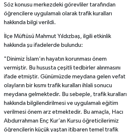
Söz konusu merkezdeki görevliler tarafından
öğrencilere uygulamalı olarak trafik kuralları
Bitlis Müftülüğü
Sağlık
hakkında bilgi verildi.
Bolu Müftülüğü
Makaleler
İlçe Müftüsü Mahmut Yıldızbaş, ilgili etkinlik
Burdur Müftülüğü
Ekonomi
hakkında şu ifadelerde bulundu:
"Dinimiz İslam’ın hayatın korunması önem
Bursa Müftülüğü
Duyurular
vermiştir. Bu hususta çeşitli tedbirler alınmasını
Çanakkale Müftülüğü
Podcast
ifade etmiştir. Günümüzde meydana gelen vefat
olayların bir kısmı trafik kuralları ihlali sonucu
Çankırı Müftülüğü
Bilim, Teknoloji
meydana gelmektedir. Bu sebeple, trafik kuralları
hakkında bilgilendirilmesi ve uygulamalı eğitim
Çorum Müftülüğü
Biyografiler
verilmesi önem arz etmektedir. Bu amaçla, Hacı
Denizli Müftülüğü
Diyanet TV
Abdurrahman Enç Kur’an Kursu öğreticilerimiz
öğrencilerin küçük yaştan itibaren temel trafik