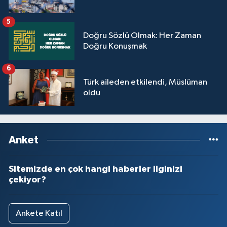
Yalova Müftülüğü
5
Doğru Sözlü Olmak: Her Zaman
Yozgat Müftülüğü
Doğru Konuşmak
Zonguldak Müftülüğü
6
Türk aileden etkilendi, Müslüman
oldu
Anket
Sitemizde en çok hangi haberler ilginizi
çekiyor?
Ankete Katıl