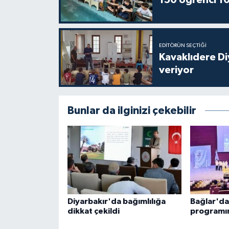
150 öğrenci 10
Gümüşhane Müftülüğü
Hakkari Müftülüğü
EDITÖRÜN SEÇTIĞI
Kavaklıdere D
Hatay Müftülüğü
veriyor
Iğdır Müftülüğü
Bunlar da ilginizi çekebilir
Isparta Müftülüğü
İstanbul Müftülüğü
İzmir Müftülüğü
Kahramanmaraş Müftülüğü
Diyarbakır'da bağımlılığa
Bağlar'da 
dikkat çekildi
programın
Karabük Müftülüğü