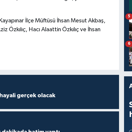
5
 Kayapınar İlçe Müftüsü İhsan Mesut Akbaş,
iz Özkılıç, Hacı Alaattin Özkılıç ve İhsan
6
hayali gerçek olacak