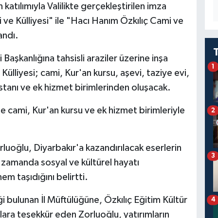
atılımıyla Valilikte gerçekleştirilen imza
 ve Külliyesi" ile "Hacı Hanım Özkılıç Cami ve
andı.
Başkanlığına tahsisli araziler üzerine inşa
1
Külliyesi; cami, Kur'an kursu, aşevi, taziye evi,
stanı ve ek hizmet birimlerinden oluşacak.
se cami, Kur'an kursu ve ek hizmet birimleriyle
2
luoğlu, Diyarbakır'a kazandırılacak eserlerin
3
ı zamanda sosyal ve kültürel hayatı
m taşıdığını belirtti.
 bulunan İl Müftülüğüne, Özkılıç Eğitim Kültür
4
lara teşekkür eden Zorluoğlu, yatırımların