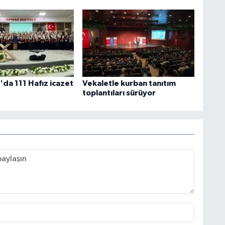
'da 111 Hafız icazet
Vekaletle kurban tanıtım
toplantıları sürüyor