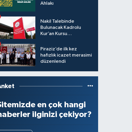
Ahlakı
Nakil Talebinde
Bulunacak Kadrolu
Kur’an Kursu
Öğreticilerinin Başvuru,
Tercih ve Yerleştirme
Piraziz’de ilk kez
İşlemleri duyurusu
hafızlık icazet merasimi
düzenlendi
Anket
Sitemizde en çok hangi
haberler ilginizi çekiyor?