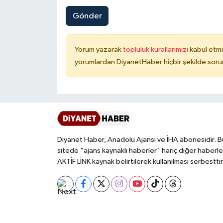
Gönder
Konya Müftülüğü
Kütahya Müftülüğü
Yorum yazarak
topluluk kurallarımızı
kabul etmi
yorumlardan DiyanetHaber hiçbir şekilde soru
Malatya Müftülüğü
Manisa Müftülüğü
Mardin Müftülüğü
Diyanet Haber, Anadolu Ajansı ve İHA abonesidir. B
Mersin Müftülüğü
sitede "ajans kaynaklı haberler" hariç diğer haberle
AKTİF LİNK kaynak belirtilerek kullanılması serbesttir
Muğla Müftülüğü
Muş Müftülüğü
Nevşehir Müftülüğü