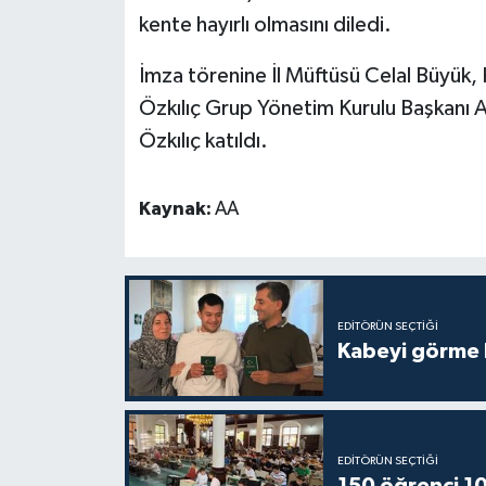
Diyarbakır Müftülüğü
İhtida Haberleri
kente hayırlı olmasını diledi.
Düzce Müftülüğü
YAŞAM
İmza törenine İl Müftüsü Celal Büyük,
Özkılıç Grup Yönetim Kurulu Başkanı Az
Edirne Müftülüğü
Özkılıç katıldı.
Elazığ Müftülüğü
Kaynak:
AA
Erzincan Müftülüğü
Erzurum Müftülüğü
EDITÖRÜN SEÇTIĞI
Eskişehir Müftülüğü
Kabeyi görme 
Gaziantep Müftülüğü
Giresun Müftülüğü
EDITÖRÜN SEÇTIĞI