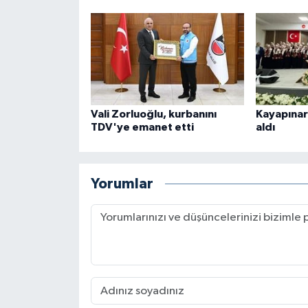
Karaman Müftülüğü
Kars Müftülüğü
Kastamonu Müftülüğü
Vali Zorluoğlu, kurbanını
Kayapınar
Kayseri Müftülüğü
TDV'ye emanet etti
aldı
Kilis Müftülüğü
Yorumlar
Kırıkkale Müftülüğü
Kırklareli Müftülüğü
Kırşehir Müftülüğü
Kocaeli Müftülüğü