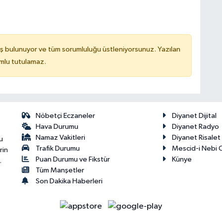
ş bulunuyor ve tüm sorumluluğu üstleniyorsunuz. Yazılan
mlu tutulamaz.
Nöbetçi Eczaneler
Diyanet Dijital
Hava Durumu
Diyanet Radyo
Namaz Vakitleri
Diyanet Risale
u
Trafik Durumu
Mescid-i Nebi C
rin
Puan Durumu ve Fikstür
Künye
.
Tüm Manşetler
Son Dakika Haberleri