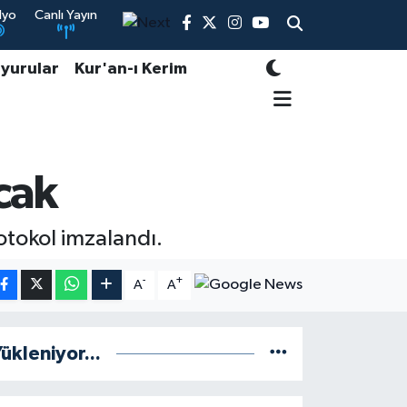
dyo
Canlı Yayın
yurular
Kur'an-ı Kerim
acak
rotokol imzalandı.
-
+
A
A
ükleniyor...