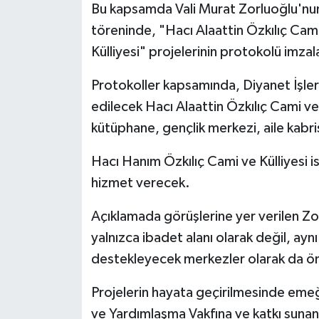
Bu kapsamda Vali Murat Zorluoğlu'nun k
töreninde, "Hacı Alaattin Özkılıç Cami
Bitlis Müftülüğü
Sağlık
Külliyesi" projelerinin protokolü imzal
Bolu Müftülüğü
Makaleler
Protokoller kapsamında, Diyanet İşleri 
edilecek Hacı Alaattin Özkılıç Cami ve 
Burdur Müftülüğü
Ekonomi
kütüphane, gençlik merkezi, aile kabri
Bursa Müftülüğü
Duyurular
Hacı Hanım Özkılıç Cami ve Külliyesi i
Çanakkale Müftülüğü
Podcast
hizmet verecek.
Çankırı Müftülüğü
Bilim, Teknoloji
Açıklamada görüşlerine yer verilen Zor
yalnızca ibadet alanı olarak değil, ayn
Çorum Müftülüğü
Biyografiler
destekleyecek merkezler olarak da öne
Denizli Müftülüğü
Diyanet TV
Projelerin hayata geçirilmesinde emeği
ve Yardımlaşma Vakfına ve katkı sunan