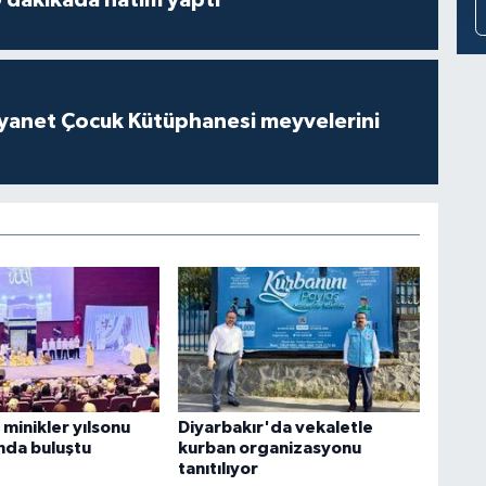
 dakikada hatim yaptı
iyanet Çocuk Kütüphanesi meyvelerini
minikler yılsonu
Diyarbakır'da vekaletle
da buluştu
kurban organizasyonu
tanıtılıyor