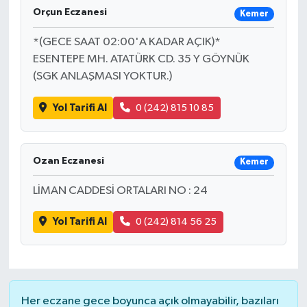
Orçun Eczanesi
Kemer
Ardahan Müftülüğü
Kudüs
Hutbeler
*(GECE SAAT 02:00'A KADAR AÇIK)*
Artvin Müftülüğü
Kurban
DİYANET AKADEMİ
ESENTEPE MH. ATATÜRK CD. 35 Y GÖYNÜK
(SGK ANLAŞMASI YOKTUR.)
Aydın Müftülüğü
Mukabele
DİYANET GENÇLİK
Yol Tarifi Al
0 (242) 815 10 85
Balıkesir Müftülüğü
Peygamberimizin Hayatı
DİYANET RADYO/TV
Ozan Eczanesi
Kemer
Bartın Müftülüğü
Ramazan
DEPREM
LİMAN CADDESİ ORTALARI NO : 24
Batman Müftülüğü
Sahabeler
Dünya
Yol Tarifi Al
0 (242) 814 56 25
Bayburt Müftülüğü
Zekat
Eğitim
Bilecik Müftülüğü
Kültür-Sanat
Her eczane gece boyunca açık olmayabilir, bazıları
Bingöl Müftülüğü
Aile