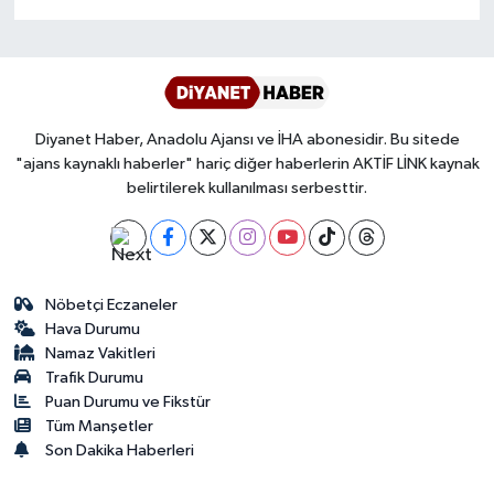
Diyarbakır Müftülüğü
İhtida Haberleri
Düzce Müftülüğü
YAŞAM
Edirne Müftülüğü
Diyanet Haber, Anadolu Ajansı ve İHA abonesidir. Bu sitede
"ajans kaynaklı haberler" hariç diğer haberlerin AKTİF LİNK kaynak
Elazığ Müftülüğü
belirtilerek kullanılması serbesttir.
Erzincan Müftülüğü
Erzurum Müftülüğü
Nöbetçi Eczaneler
Hava Durumu
Eskişehir Müftülüğü
Namaz Vakitleri
Trafik Durumu
Gaziantep Müftülüğü
Puan Durumu ve Fikstür
Tüm Manşetler
Son Dakika Haberleri
Giresun Müftülüğü