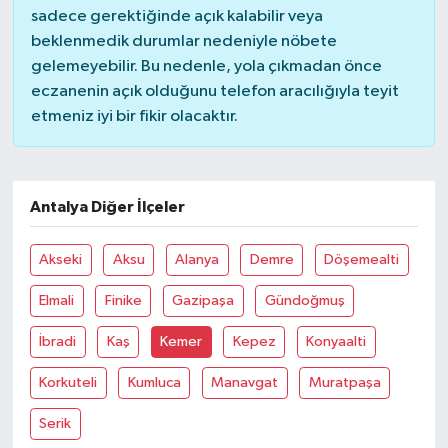
sadece gerektiğinde açık kalabilir veya
beklenmedik durumlar nedeniyle nöbete
Bitlis Müftülüğü
Sağlık
gelemeyebilir. Bu nedenle, yola çıkmadan önce
eczanenin açık olduğunu telefon aracılığıyla teyit
Bolu Müftülüğü
Makaleler
etmeniz iyi bir fikir olacaktır.
Burdur Müftülüğü
Ekonomi
Bursa Müftülüğü
Duyurular
Antalya Diğer İlçeler
Çanakkale Müftülüğü
Podcast
Akseki
Aksu
Alanya
Demre
Döşemealti
Elmali
Finike
Gazipaşa
Gündoğmuş
Çankırı Müftülüğü
Bilim, Teknoloji
İbradi
Kaş
Kemer
Kepez
Konyaalti
Çorum Müftülüğü
Biyografiler
Korkuteli
Kumluca
Manavgat
Muratpaşa
Denizli Müftülüğü
Diyanet TV
Serik