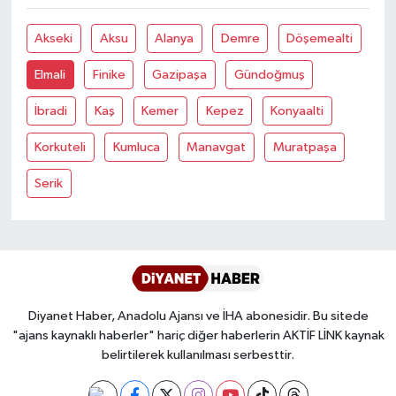
Akseki
Aksu
Alanya
Demre
Döşemealti
Bitlis Müftülüğü
Sağlık
Elmali
Finike
Gazipaşa
Gündoğmuş
Bolu Müftülüğü
Makaleler
İbradi
Kaş
Kemer
Kepez
Konyaalti
Burdur Müftülüğü
Ekonomi
Korkuteli
Kumluca
Manavgat
Muratpaşa
Bursa Müftülüğü
Duyurular
Serik
Çanakkale Müftülüğü
Podcast
Çankırı Müftülüğü
Bilim, Teknoloji
Çorum Müftülüğü
Biyografiler
Diyanet Haber, Anadolu Ajansı ve İHA abonesidir. Bu sitede
"ajans kaynaklı haberler" hariç diğer haberlerin AKTİF LİNK kaynak
belirtilerek kullanılması serbesttir.
Denizli Müftülüğü
Diyanet TV