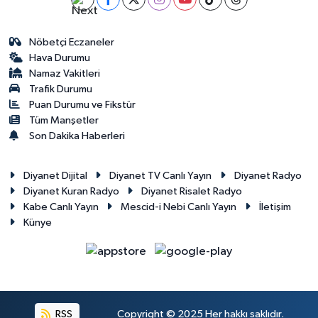
Diyarbakır Müftülüğü
İhtida Haberleri
Düzce Müftülüğü
YAŞAM
Nöbetçi Eczaneler
Hava Durumu
Namaz Vakitleri
Edirne Müftülüğü
Trafik Durumu
Puan Durumu ve Fikstür
Elazığ Müftülüğü
Tüm Manşetler
Son Dakika Haberleri
Erzincan Müftülüğü
Diyanet Dijital
Diyanet TV Canlı Yayın
Diyanet Radyo
Erzurum Müftülüğü
Diyanet Kuran Radyo
Diyanet Risalet Radyo
Kabe Canlı Yayın
Mescid-i Nebi Canlı Yayın
İletişim
Eskişehir Müftülüğü
Künye
Gaziantep Müftülüğü
Giresun Müftülüğü
RSS
Copyright © 2025 Her hakkı saklıdır.