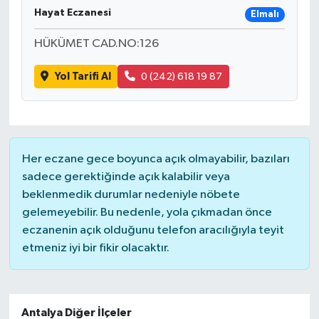
Hayat Eczanesi
Elmalı
Ardahan Müftülüğü
Kudüs
Hutbeler
HÜKÜMET CAD.NO:126
Artvin Müftülüğü
Kurban
DİYANET AKADEMİ
Yol Tarifi Al
0 (242) 618 19 87
Aydın Müftülüğü
Mukabele
DİYANET GENÇLİK
Balıkesir Müftülüğü
Peygamberimizin Hayatı
DİYANET RADYO/TV
Her eczane gece boyunca açık olmayabilir, bazıları
Bartın Müftülüğü
Ramazan
DEPREM
sadece gerektiğinde açık kalabilir veya
beklenmedik durumlar nedeniyle nöbete
Batman Müftülüğü
Sahabeler
Dünya
gelemeyebilir. Bu nedenle, yola çıkmadan önce
eczanenin açık olduğunu telefon aracılığıyla teyit
Bayburt Müftülüğü
Zekat
Eğitim
etmeniz iyi bir fikir olacaktır.
Bilecik Müftülüğü
Kültür-Sanat
Antalya Diğer İlçeler
Bingöl Müftülüğü
Aile