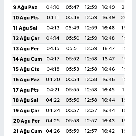
Gümüşhane Müftülüğü
9 Ağu Paz
04:10
05:47
12:59
16:49
20:01
10 Ağu Pts
04:11
05:48
12:59
16:49
20:00
Hakkari Müftülüğü
11 Ağu Sal
04:13
05:49
12:59
16:48
19:59
Hatay Müftülüğü
12 Ağu Çar
04:14
05:50
12:59
16:48
19:57
13 Ağu Per
04:15
05:51
12:59
16:47
19:56
Iğdır Müftülüğü
14 Ağu Cum
04:17
05:52
12:58
16:47
19:55
Isparta Müftülüğü
15 Ağu Cts
04:18
05:53
12:58
16:46
19:53
16 Ağu Paz
04:20
05:54
12:58
16:46
19:52
İstanbul Müftülüğü
17 Ağu Pts
04:21
05:55
12:58
16:45
19:51
İzmir Müftülüğü
18 Ağu Sal
04:22
05:56
12:58
16:44
19:49
19 Ağu Çar
04:24
05:57
12:57
16:44
19:48
Kahramanmaraş Müftülüğü
20 Ağu Per
04:25
05:58
12:57
16:43
19:46
Karabük Müftülüğü
21 Ağu Cum
04:26
05:59
12:57
16:42
19:45