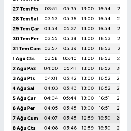
Diyarbakır Müftülüğü
İhtida Haberleri
27 Tem Pts
03:51
05:35
13:00
16:54
20:15
Düzce Müftülüğü
YAŞAM
28 Tem Sal
03:53
05:36
13:00
16:54
20:14
29 Tem Çar
03:54
05:37
13:00
16:54
20:13
Edirne Müftülüğü
30 Tem Per
03:55
05:38
13:00
16:53
20:12
Elazığ Müftülüğü
31 Tem Cum
03:57
05:39
13:00
16:53
20:11
1 Ağu Cts
03:58
05:40
13:00
16:53
20:10
Erzincan Müftülüğü
2 Ağu Paz
04:00
05:41
13:00
16:52
20:09
Erzurum Müftülüğü
3 Ağu Pts
04:01
05:42
13:00
16:52
20:08
4 Ağu Sal
04:03
05:43
13:00
16:52
20:07
Eskişehir Müftülüğü
5 Ağu Çar
04:04
05:44
13:00
16:51
20:06
Gaziantep Müftülüğü
6 Ağu Per
04:05
05:45
13:00
16:51
20:05
7 Ağu Cum
04:07
05:45
12:59
16:50
20:04
Giresun Müftülüğü
8 Ağu Cts
04:08
05:46
12:59
16:50
20:02