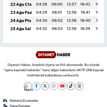
22 Ağu Cts
04:28
06:00
12:57
16:42
19:44
Karaman Müftülüğü
23 Ağu Paz
04:29
06:01
12:56
16:41
19:42
Kars Müftülüğü
24 Ağu Pts
04:30
06:02
12:56
16:40
19:41
25 Ağu Sal
04:32
06:03
12:56
16:39
19:39
Kastamonu Müftülüğü
Kayseri Müftülüğü
Kilis Müftülüğü
Diyanet Haber, Anadolu Ajansı ve İHA abonesidir. Bu sitede
Kırıkkale Müftülüğü
"ajans kaynaklı haberler" hariç diğer haberlerin AKTİF LİNK kaynak
belirtilerek kullanılması serbesttir.
Kırklareli Müftülüğü
Kırşehir Müftülüğü
Nöbetçi Eczaneler
Kocaeli Müftülüğü
Hava Durumu