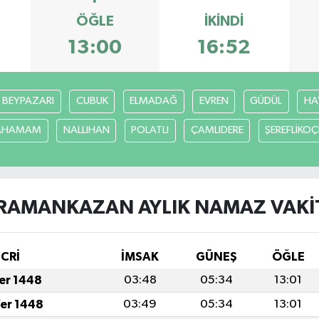
ÖĞLE
İKINDI
13:00
16:52
BEYPAZARI
CUBUK
ELMADAĞ
EVREN
GÜDÜL
HA
CAHAMAM
NALLIHAN
POLATLI
ÇAMLIDERE
ŞEREFLİKO
RAMANKAZAN AYLIK NAMAZ VAKIT
İCRİ
İMSAK
GÜNEŞ
ÖĞLE
fer 1448
03:48
05:34
13:01
fer 1448
03:49
05:34
13:01