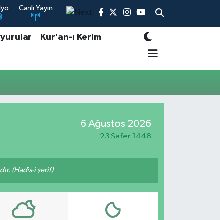
dyo
Canlı Yayın
yurular
Kur'an-ı Kerim
6 Ağustos 2026
23 Safer 1448
ır. (Hadis-i şerif)