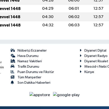
evvel 1448
04:28
06:00
12:57
levvel 1448
04:29
06:01
12:57
levvel 1448
04:30
06:02
12:57
levvel 1448
04:32
06:03
12:57
Nöbetçi Eczaneler
Diyanet Dijital
Hava Durumu
Diyanet Radyo
Namaz Vakitleri
Diyanet Risale
u
Trafik Durumu
Mescid-i Nebi C
rin
Puan Durumu ve Fikstür
Künye
.
Tüm Manşetler
Son Dakika Haberleri