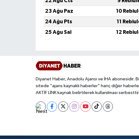
22 Ağu Cts
9 Rebiul
Gümüşhane Müftülüğü
23 Ağu Paz
10 Rebiu
Hakkari Müftülüğü
24 Ağu Pts
11 Rebiu
25 Ağu Sal
12 Rebiu
Hatay Müftülüğü
Iğdır Müftülüğü
Isparta Müftülüğü
Diyanet Haber, Anadolu Ajansı ve İHA abonesidir. B
İstanbul Müftülüğü
sitede "ajans kaynaklı haberler" hariç diğer haberle
AKTİF LİNK kaynak belirtilerek kullanılması serbesttir
İzmir Müftülüğü
Kahramanmaraş Müftülüğü
Karabük Müftülüğü