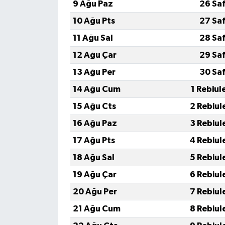
Diyarbakır Müftülüğü
İhtida Haberleri
9 Ağu Paz
26 Sa
10 Ağu Pts
27 Sa
Düzce Müftülüğü
YAŞAM
11 Ağu Sal
28 Sa
Edirne Müftülüğü
12 Ağu Çar
29 Sa
13 Ağu Per
30 Sa
Elazığ Müftülüğü
14 Ağu Cum
1 Rebiul
Erzincan Müftülüğü
15 Ağu Cts
2 Rebiul
16 Ağu Paz
3 Rebiul
Erzurum Müftülüğü
17 Ağu Pts
4 Rebiul
Eskişehir Müftülüğü
18 Ağu Sal
5 Rebiul
19 Ağu Çar
6 Rebiul
Gaziantep Müftülüğü
20 Ağu Per
7 Rebiul
Giresun Müftülüğü
21 Ağu Cum
8 Rebiul