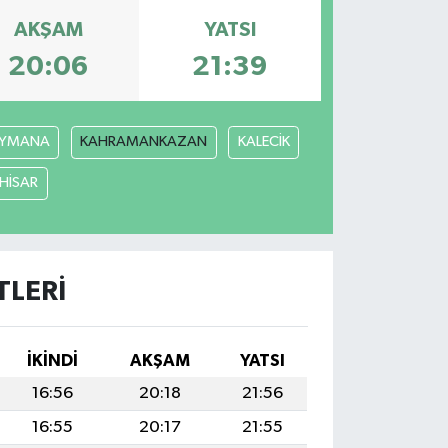
AKŞAM
YATSI
20:06
21:39
YMANA
KAHRAMANKAZAN
KALECİK
ÇHİSAR
LERI
İKINDI
AKŞAM
YATSI
16:56
20:18
21:56
16:55
20:17
21:55