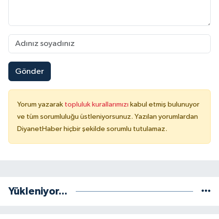
Konya Müftülüğü
Kütahya Müftülüğü
Malatya Müftülüğü
Gönder
Manisa Müftülüğü
Yorum yazarak
topluluk kurallarımızı
kabul etmiş bulunuyor
ve tüm sorumluluğu üstleniyorsunuz. Yazılan yorumlardan
Mardin Müftülüğü
DiyanetHaber hiçbir şekilde sorumlu tutulamaz.
Mersin Müftülüğü
Muğla Müftülüğü
Yükleniyor...
Muş Müftülüğü
Nevşehir Müftülüğü