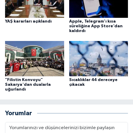
Karaman Müftülüğü
YAŞ kararları açıklandı
Apple, Telegram’ı kısa
Kars Müftülüğü
süreliğine App Store’dan
kaldırdı
Kastamonu Müftülüğü
Kayseri Müftülüğü
Kilis Müftülüğü
"Filistin Konvoyu"
Sıcaklıklar 44 dereceye
Kırıkkale Müftülüğü
Sakarya'dan dualarla
çıkacak
uğurlandı
Kırklareli Müftülüğü
Yorumlar
Kırşehir Müftülüğü
Kocaeli Müftülüğü