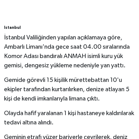
Bitlis Müftülüğü
Sağlık
Istanbul
Bolu Müftülüğü
Makaleler
İstanbul Valiliğinden yapılan açıklamaya göre,
Burdur Müftülüğü
Ekonomi
Ambarlı Limanı'nda gece saat 04.00 sıralarında
Komor Adası bandıralı ANMAH isimli kuru yük
Bursa Müftülüğü
Duyurular
gemisi, dengesiz yükleme nedeniyle yan yattı.
Çanakkale Müftülüğü
Podcast
Gemide görevli 15 kişilik mürettebattan 10'u
ekipler tarafından kurtarılırken, denize atlayan 5
Çankırı Müftülüğü
Bilim, Teknoloji
kişi de kendi imkanlarıyla limana çıktı.
Çorum Müftülüğü
Biyografiler
Olayda hafif yaralanan 1 kişi hastaneye kaldırılarak
tedavi altına alındı.
Denizli Müftülüğü
Diyanet TV
Geminin etrafı yüzer bariyerle çevrilerek, deniz