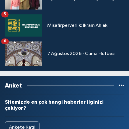
Yalova Müftülüğü
5
Yozgat Müftülüğü
Misafirperverlik: İkram Ahlakı
Zonguldak Müftülüğü
6
7 Ağustos 2026 - Cuma Hutbesi
Anket
Sitemizde en çok hangi haberler ilginizi
çekiyor?
Ankete Katıl