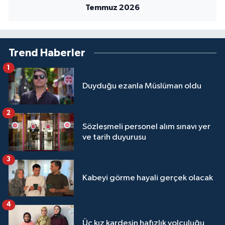
Sivas Müftülüğü
Temmuz 2026
Şanlıurfa Müftülüğü
Trend Haberler
Şırnak Müftülüğü
1
Tekirdağ Müftülüğü
Duyduğu ezanla Müslüman oldu
Tokat Müftülüğü
2
Sözleşmeli personel alım sınavı yer
Trabzon Müftülüğü
ve tarih duyurusu
Tunceli Müftülüğü
3
Kabeyi görme hayali gerçek olacak
Uşak Müftülüğü
4
Van Müftülüğü
Üç kız kardeşin hafızlık yolculuğu