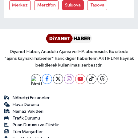
Merkez
Merzifon
Suluova
Taşova
Bitlis Müftülüğü
Sağlık
Bolu Müftülüğü
Makaleler
Burdur Müftülüğü
Ekonomi
Diyanet Haber, Anadolu Ajansı ve İHA abonesidir. Bu sitede
"ajans kaynaklı haberler" hariç diğer haberlerin AKTİF LİNK kaynak
Bursa Müftülüğü
Duyurular
belirtilerek kullanılması serbesttir.
Çanakkale Müftülüğü
Podcast
Çankırı Müftülüğü
Bilim, Teknoloji
Nöbetçi Eczaneler
Hava Durumu
Çorum Müftülüğü
Biyografiler
Namaz Vakitleri
Trafik Durumu
Denizli Müftülüğü
Diyanet TV
Puan Durumu ve Fikstür
Tüm Manşetler