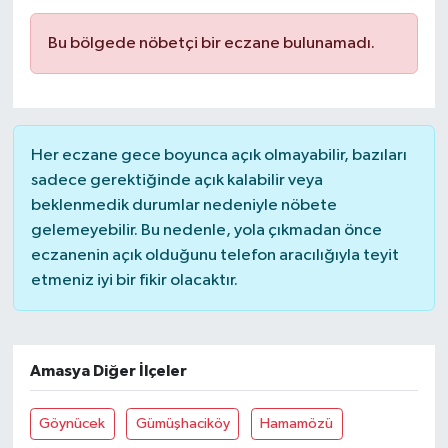
Ardahan Müftülüğü
Kudüs
Hutbeler
Bu bölgede nöbetçi bir eczane bulunamadı.
Artvin Müftülüğü
Kurban
DİYANET AKADEMİ
Aydın Müftülüğü
Mukabele
DİYANET GENÇLİK
Her eczane gece boyunca açık olmayabilir, bazıları
sadece gerektiğinde açık kalabilir veya
Balıkesir Müftülüğü
Peygamberimizin Hayatı
DİYANET RADYO/TV
beklenmedik durumlar nedeniyle nöbete
gelemeyebilir. Bu nedenle, yola çıkmadan önce
Bartın Müftülüğü
Ramazan
DEPREM
eczanenin açık olduğunu telefon aracılığıyla teyit
etmeniz iyi bir fikir olacaktır.
Batman Müftülüğü
Sahabeler
Dünya
Bayburt Müftülüğü
Zekat
Eğitim
Amasya Diğer İlçeler
Bilecik Müftülüğü
Kültür-Sanat
Göynücek
Gümüşhaciköy
Hamamözü
Bingöl Müftülüğü
Aile