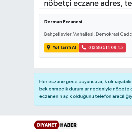
nöbetçi eczane adres, te
Ardahan Müftülüğü
Kudüs
Hutbeler
Derman Eczanesi
Artvin Müftülüğü
Kurban
DİYANET AKADEMİ
Bahçelievler Mahallesi, Demokrasi Cad
Aydın Müftülüğü
Mukabele
DİYANET GENÇLİK
Yol Tarifi Al
0 (358) 514 09 45
Balıkesir Müftülüğü
Peygamberimizin Hayatı
DİYANET RADYO/TV
Bartın Müftülüğü
Ramazan
DEPREM
Her eczane gece boyunca açık olmayabilir, 
Batman Müftülüğü
Sahabeler
Dünya
beklenmedik durumlar nedeniyle nöbete g
eczanenin açık olduğunu telefon aracılığıyla 
Bayburt Müftülüğü
Zekat
Eğitim
Bilecik Müftülüğü
Kültür-Sanat
Bingöl Müftülüğü
Aile