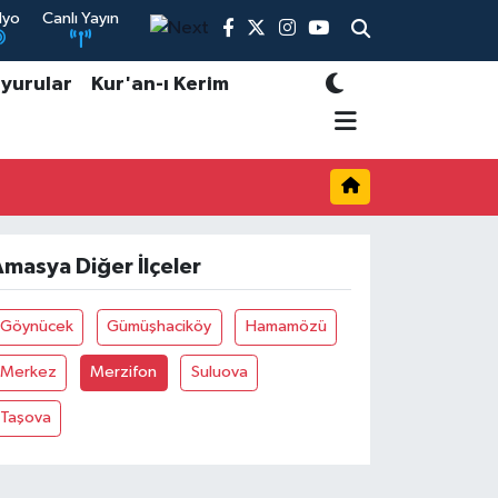
dyo
Canlı Yayın
yurular
Kur'an-ı Kerim
masya Diğer İlçeler
Göynücek
Gümüşhaciköy
Hamamözü
Merkez
Merzifon
Suluova
Taşova