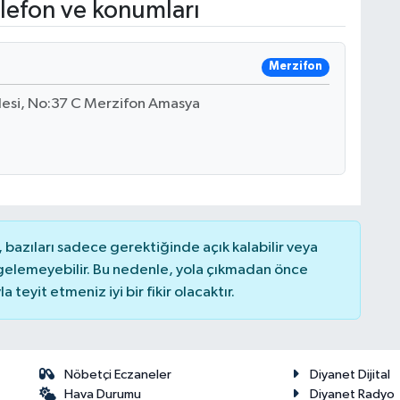
lefon ve konumları
Merzifon
desi, No:37 C Merzifon Amasya
bazıları sadece gerektiğinde açık kalabilir veya
elemeyebilir. Bu nedenle, yola çıkmadan önce
teyit etmeniz iyi bir fikir olacaktır.
Nöbetçi Eczaneler
Diyanet Dijital
Hava Durumu
Diyanet Radyo