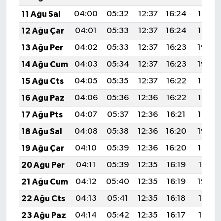
Gümüşhane Müftülüğü
11 Ağu Sal
04:00
05:32
12:37
16:24
19:33
12 Ağu Çar
04:01
05:33
12:37
16:24
19:32
Hakkari Müftülüğü
13 Ağu Per
04:02
05:33
12:37
16:23
19:30
Hatay Müftülüğü
14 Ağu Cum
04:03
05:34
12:37
16:23
19:29
15 Ağu Cts
04:05
05:35
12:37
16:22
19:28
Iğdır Müftülüğü
16 Ağu Paz
04:06
05:36
12:36
16:22
19:27
Isparta Müftülüğü
17 Ağu Pts
04:07
05:37
12:36
16:21
19:25
18 Ağu Sal
04:08
05:38
12:36
16:20
19:24
İstanbul Müftülüğü
19 Ağu Çar
04:10
05:39
12:36
16:20
19:23
İzmir Müftülüğü
20 Ağu Per
04:11
05:39
12:35
16:19
19:21
21 Ağu Cum
04:12
05:40
12:35
16:19
19:20
Kahramanmaraş Müftülüğü
22 Ağu Cts
04:13
05:41
12:35
16:18
19:19
Karabük Müftülüğü
23 Ağu Paz
04:14
05:42
12:35
16:17
19:17