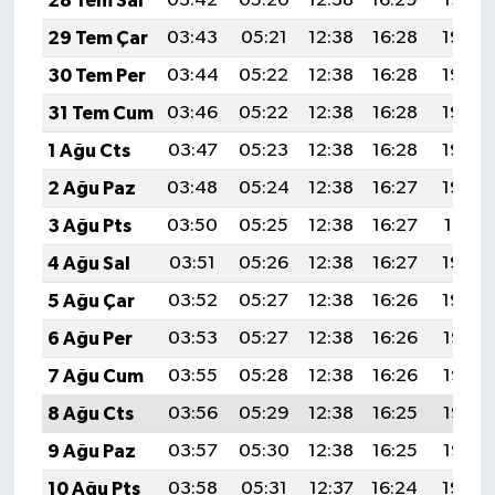
28 Tem Sal
03:42
05:20
12:38
16:29
19:47
Diyarbakır Müftülüğü
İhtida Haberleri
29 Tem Çar
03:43
05:21
12:38
16:28
19:46
Düzce Müftülüğü
YAŞAM
30 Tem Per
03:44
05:22
12:38
16:28
19:45
31 Tem Cum
03:46
05:22
12:38
16:28
19:44
Edirne Müftülüğü
1 Ağu Cts
03:47
05:23
12:38
16:28
19:43
Elazığ Müftülüğü
2 Ağu Paz
03:48
05:24
12:38
16:27
19:42
3 Ağu Pts
03:50
05:25
12:38
16:27
19:41
Erzincan Müftülüğü
4 Ağu Sal
03:51
05:26
12:38
16:27
19:40
Erzurum Müftülüğü
5 Ağu Çar
03:52
05:27
12:38
16:26
19:39
6 Ağu Per
03:53
05:27
12:38
16:26
19:38
Eskişehir Müftülüğü
7 Ağu Cum
03:55
05:28
12:38
16:26
19:37
Gaziantep Müftülüğü
8 Ağu Cts
03:56
05:29
12:38
16:25
19:36
9 Ağu Paz
03:57
05:30
12:38
16:25
19:35
Giresun Müftülüğü
10 Ağu Pts
03:58
05:31
12:37
16:24
19:34