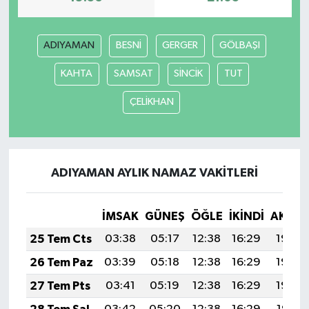
Bitlis Müftülüğü
Sağlık
ADIYAMAN
BESNİ
GERGER
GÖLBAŞI
Bolu Müftülüğü
Makaleler
KAHTA
SAMSAT
SİNCİK
TUT
Burdur Müftülüğü
Ekonomi
ÇELİKHAN
Bursa Müftülüğü
Duyurular
Çanakkale Müftülüğü
Podcast
ADIYAMAN AYLIK NAMAZ VAKITLERI
Çankırı Müftülüğü
Bilim, Teknoloji
İMSAK
GÜNEŞ
ÖĞLE
İKINDI
AKŞA
25 Tem Cts
03:38
05:17
12:38
16:29
19:50
Çorum Müftülüğü
Biyografiler
26 Tem Paz
03:39
05:18
12:38
16:29
19:49
Denizli Müftülüğü
Diyanet TV
27 Tem Pts
03:41
05:19
12:38
16:29
19:48