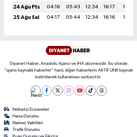
24 Ağu Pts
04:16
05:43
12:34
16:17
19:16
Karaman Müftülüğü
25 Ağu Sal
04:17
05:44
12:34
16:16
19:15
Kars Müftülüğü
Kastamonu Müftülüğü
Kayseri Müftülüğü
Diyanet Haber, Anadolu Ajansı ve İHA abonesidir. Bu sitede
"ajans kaynaklı haberler" hariç diğer haberlerin AKTİF LİNK kaynak
Kilis Müftülüğü
belirtilerek kullanılması serbesttir.
Kırıkkale Müftülüğü
Kırklareli Müftülüğü
Nöbetçi Eczaneler
Hava Durumu
Kırşehir Müftülüğü
Namaz Vakitleri
Trafik Durumu
Kocaeli Müftülüğü
Puan Durumu ve Fikstür