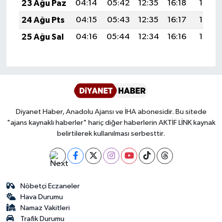
23 Ağu Paz
04:14
05:42
12:35
16:18
19:18
Karaman Müftülüğü
24 Ağu Pts
04:15
05:43
12:35
16:17
19:16
25 Ağu Sal
04:16
05:44
12:34
16:16
19:15
Kars Müftülüğü
Kastamonu Müftülüğü
Kayseri Müftülüğü
Diyanet Haber, Anadolu Ajansı ve İHA abonesidir. Bu sitede
Kilis Müftülüğü
"ajans kaynaklı haberler" hariç diğer haberlerin AKTİF LİNK kaynak
belirtilerek kullanılması serbesttir.
Kırıkkale Müftülüğü
Kırklareli Müftülüğü
Nöbetçi Eczaneler
Kırşehir Müftülüğü
Hava Durumu
Namaz Vakitleri
Kocaeli Müftülüğü
Trafik Durumu