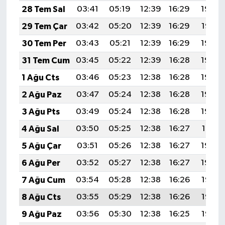
Diyarbakır Müftülüğü
İhtida Haberleri
28 Tem Sal
03:41
05:19
12:39
16:29
19:48
29 Tem Çar
03:42
05:20
12:39
16:29
19:47
Düzce Müftülüğü
YAŞAM
30 Tem Per
03:43
05:21
12:39
16:29
19:46
Edirne Müftülüğü
31 Tem Cum
03:45
05:22
12:39
16:28
19:45
1 Ağu Cts
03:46
05:23
12:38
16:28
19:44
Elazığ Müftülüğü
2 Ağu Paz
03:47
05:24
12:38
16:28
19:43
Erzincan Müftülüğü
3 Ağu Pts
03:49
05:24
12:38
16:28
19:42
4 Ağu Sal
03:50
05:25
12:38
16:27
19:41
Erzurum Müftülüğü
5 Ağu Çar
03:51
05:26
12:38
16:27
19:40
Eskişehir Müftülüğü
6 Ağu Per
03:52
05:27
12:38
16:27
19:39
7 Ağu Cum
03:54
05:28
12:38
16:26
19:38
Gaziantep Müftülüğü
8 Ağu Cts
03:55
05:29
12:38
16:26
19:37
Giresun Müftülüğü
9 Ağu Paz
03:56
05:30
12:38
16:25
19:36