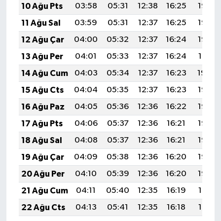
10 Ağu Pts
03:58
05:31
12:38
16:25
19:35
Gümüşhane Müftülüğü
11 Ağu Sal
03:59
05:31
12:37
16:25
19:33
Hakkari Müftülüğü
12 Ağu Çar
04:00
05:32
12:37
16:24
19:32
13 Ağu Per
04:01
05:33
12:37
16:24
19:31
Hatay Müftülüğü
14 Ağu Cum
04:03
05:34
12:37
16:23
19:30
Iğdır Müftülüğü
15 Ağu Cts
04:04
05:35
12:37
16:23
19:28
16 Ağu Paz
04:05
05:36
12:36
16:22
19:27
Isparta Müftülüğü
17 Ağu Pts
04:06
05:37
12:36
16:21
19:26
İstanbul Müftülüğü
18 Ağu Sal
04:08
05:37
12:36
16:21
19:25
19 Ağu Çar
04:09
05:38
12:36
16:20
19:23
İzmir Müftülüğü
20 Ağu Per
04:10
05:39
12:36
16:20
19:22
Kahramanmaraş Müftülüğü
21 Ağu Cum
04:11
05:40
12:35
16:19
19:21
22 Ağu Cts
04:13
05:41
12:35
16:18
19:19
Karabük Müftülüğü