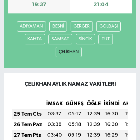
19:37
21:04
Bitlis Müftülüğü
Sağlık
ADIYAMAN
BESNİ
GERGER
GÖLBAŞI
Bolu Müftülüğü
Makaleler
KAHTA
SAMSAT
SİNCİK
TUT
Burdur Müftülüğü
Ekonomi
ÇELİKHAN
Bursa Müftülüğü
Duyurular
Çanakkale Müftülüğü
Podcast
ÇELİKHAN AYLIK NAMAZ VAKITLERI
Çankırı Müftülüğü
Bilim, Teknoloji
İMSAK
GÜNEŞ
ÖĞLE
İKINDI
AKŞA
Çorum Müftülüğü
Biyografiler
25 Tem Cts
03:37
05:17
12:39
16:30
19:50
26 Tem Paz
03:38
05:18
12:39
16:30
19:50
Denizli Müftülüğü
Diyanet TV
27 Tem Pts
03:40
05:19
12:39
16:29
19:49