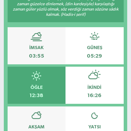
zaman güzelce dinlemek, (din kardeşiyle) karşılaştığı
zaman güler yüzlü olmak, söz verdiği zaman sözüne sâdık
Ardahan Müftülüğü
Kudüs
Hutbeler
kalmak. (Hadis-i şerif)
Artvin Müftülüğü
Kurban
DİYANET AKADEMİ
Aydın Müftülüğü
Mukabele
DİYANET GENÇLİK
İMSAK
GÜNEŞ
Balıkesir Müftülüğü
Peygamberimizin Hayatı
DİYANET RADYO/TV
03:55
05:29
Bartın Müftülüğü
Ramazan
DEPREM
Batman Müftülüğü
Sahabeler
Dünya
ÖĞLE
İKINDI
12:38
16:26
Bayburt Müftülüğü
Zekat
Eğitim
Bilecik Müftülüğü
Kültür-Sanat
AKŞAM
YATSI
Bingöl Müftülüğü
Aile