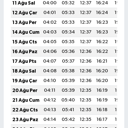
11 Ağu Sal
04:00
05:32
12:37
16:24
19:33
Gümüşhane Müftülüğü
12 Ağu Çar
04:01
05:33
12:37
16:24
19:32
Hakkari Müftülüğü
13 Ağu Per
04:02
05:33
12:37
16:23
19:30
14 Ağu Cum
04:03
05:34
12:37
16:23
19:29
Hatay Müftülüğü
15 Ağu Cts
04:05
05:35
12:37
16:22
19:28
Iğdır Müftülüğü
16 Ağu Paz
04:06
05:36
12:36
16:22
19:27
17 Ağu Pts
04:07
05:37
12:36
16:21
19:25
Isparta Müftülüğü
18 Ağu Sal
04:08
05:38
12:36
16:20
19:24
İstanbul Müftülüğü
19 Ağu Çar
04:10
05:39
12:36
16:20
19:23
20 Ağu Per
04:11
05:39
12:35
16:19
19:21
İzmir Müftülüğü
21 Ağu Cum
04:12
05:40
12:35
16:19
19:20
Kahramanmaraş Müftülüğü
22 Ağu Cts
04:13
05:41
12:35
16:18
19:19
23 Ağu Paz
04:14
05:42
12:35
16:17
19:17
Karabük Müftülüğü