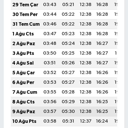
Diyarbakır Müftülüğü
İhtida Haberleri
29 Tem Çar
03:43
05:21
12:38
16:28
19:46
30 Tem Per
03:44
05:22
12:38
16:28
19:45
Düzce Müftülüğü
YAŞAM
31 Tem Cum
03:46
05:22
12:38
16:28
19:44
Edirne Müftülüğü
1 Ağu Cts
03:47
05:23
12:38
16:28
19:43
2 Ağu Paz
03:48
05:24
12:38
16:27
19:42
Elazığ Müftülüğü
3 Ağu Pts
03:50
05:25
12:38
16:27
19:41
Erzincan Müftülüğü
4 Ağu Sal
03:51
05:26
12:38
16:27
19:40
5 Ağu Çar
03:52
05:27
12:38
16:26
19:39
Erzurum Müftülüğü
6 Ağu Per
03:53
05:27
12:38
16:26
19:38
Eskişehir Müftülüğü
7 Ağu Cum
03:55
05:28
12:38
16:26
19:37
8 Ağu Cts
03:56
05:29
12:38
16:25
19:36
Gaziantep Müftülüğü
9 Ağu Paz
03:57
05:30
12:38
16:25
19:35
Giresun Müftülüğü
10 Ağu Pts
03:58
05:31
12:37
16:24
19:34