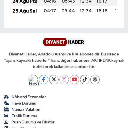
24 Ağu Pts
04:16
05:43
12:34
16:17
19:16
Karaman Müftülüğü
25 Ağu Sal
04:17
05:44
12:34
16:16
19:15
Kars Müftülüğü
Kastamonu Müftülüğü
Kayseri Müftülüğü
Diyanet Haber, Anadolu Ajansı ve İHA abonesidir. Bu sitede
"ajans kaynaklı haberler" hariç diğer haberlerin AKTİF LİNK kaynak
Kilis Müftülüğü
belirtilerek kullanılması serbesttir.
Kırıkkale Müftülüğü
Kırklareli Müftülüğü
Nöbetçi Eczaneler
Hava Durumu
Namaz Vakitleri
Kırşehir Müftülüğü
Trafik Durumu
Puan Durumu ve Fikstür
Kocaeli Müftülüğü