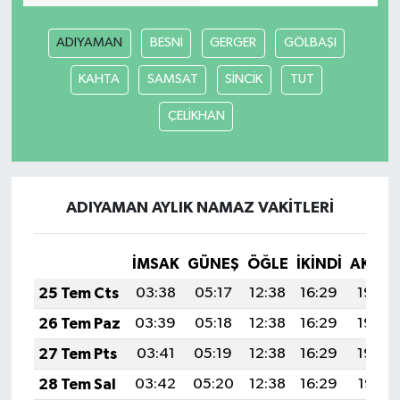
Bitlis Müftülüğü
Sağlık
ADIYAMAN
BESNİ
GERGER
GÖLBAŞI
KAHTA
SAMSAT
SİNCİK
TUT
Bolu Müftülüğü
Makaleler
ÇELİKHAN
Burdur Müftülüğü
Ekonomi
Bursa Müftülüğü
Duyurular
ADIYAMAN AYLIK NAMAZ VAKITLERI
Çanakkale Müftülüğü
Podcast
İMSAK
GÜNEŞ
ÖĞLE
İKINDI
AKŞA
Çankırı Müftülüğü
Bilim, Teknoloji
25 Tem Cts
03:38
05:17
12:38
16:29
19:50
Çorum Müftülüğü
Biyografiler
26 Tem Paz
03:39
05:18
12:38
16:29
19:49
27 Tem Pts
03:41
05:19
12:38
16:29
19:48
Denizli Müftülüğü
Diyanet TV
28 Tem Sal
03:42
05:20
12:38
16:29
19:47