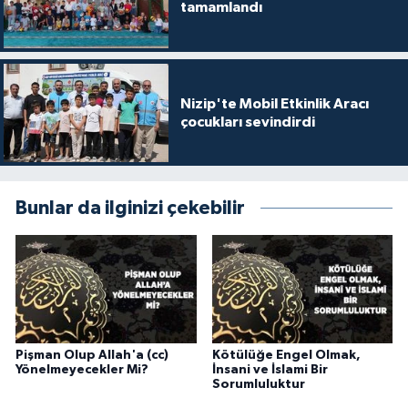
tamamlandı
Gümüşhane Müftülüğü
Hakkari Müftülüğü
Nizip'te Mobil Etkinlik Aracı
Hatay Müftülüğü
çocukları sevindirdi
Iğdır Müftülüğü
Isparta Müftülüğü
Bunlar da ilginizi çekebilir
İstanbul Müftülüğü
İzmir Müftülüğü
Kahramanmaraş Müftülüğü
Pişman Olup Allah'a (cc)
Kötülüğe Engel Olmak,
Yönelmeyecekler Mi?
İnsani ve İslami Bir
Sorumluluktur
Karabük Müftülüğü