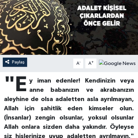
Ardahan Müftülüğü
Kudüs
Hutbeler
Artvin Müftülüğü
Kurban
DİYANET AKADEMİ
Aydın Müftülüğü
Mukabele
DİYANET GENÇLİK
Balıkesir Müftülüğü
Peygamberimizin Hayatı
DİYANET RADYO/TV
Paylaş
-
+
A
A
Bartın Müftülüğü
Ramazan
DEPREM
"E
y iman edenler! Kendinizin veya
anne babanızın ve akrabanızın
Batman Müftülüğü
Sahabeler
Dünya
aleyhine de olsa adaletten asla ayrılmayan,
Bayburt Müftülüğü
Zekat
Eğitim
Allah için şahitlik eden kimseler olun.
(İnsanlar) zengin olsunlar, yoksul olsunlar
Bilecik Müftülüğü
Kültür-Sanat
Allah onlara sizden daha yakındır. Öyleyse
siz hislerinize uyup adaletten ayrılmayın."
Bingöl Müftülüğü
Aile