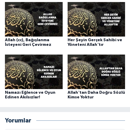
Karaman Müftülüğü
Kars Müftülüğü
Kastamonu Müftülüğü
Allah (cc), Bağışlanma
Her Şeyin Gerçek Sahibi ve
İsteyeni Geri Çevirmez
Yöneteni Allah'tır
Kayseri Müftülüğü
Kilis Müftülüğü
Kırıkkale Müftülüğü
Namazı Eğlence ve Oyun
Allah'tan Daha Doğru Sözlü
Kırklareli Müftülüğü
Edinen Akılsızlar!
Kimse Yoktur
Kırşehir Müftülüğü
Yorumlar
Kocaeli Müftülüğü