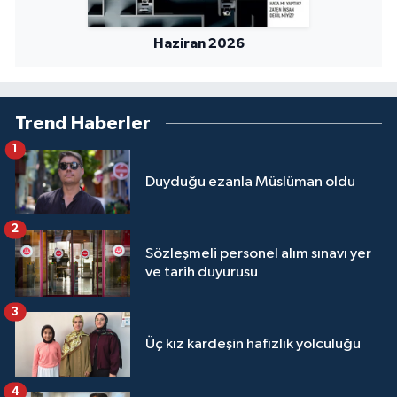
Sivas Müftülüğü
Haziran 2026
Şanlıurfa Müftülüğü
Şırnak Müftülüğü
Trend Haberler
Tekirdağ Müftülüğü
1
Duyduğu ezanla Müslüman oldu
Tokat Müftülüğü
2
Trabzon Müftülüğü
Sözleşmeli personel alım sınavı yer
ve tarih duyurusu
Tunceli Müftülüğü
3
Uşak Müftülüğü
Üç kız kardeşin hafızlık yolculuğu
Van Müftülüğü
4