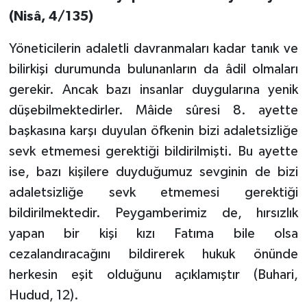
(Nisâ, 4/135)
Bitlis Müftülüğü
Sağlık
Yöneticilerin adaletli davranmaları kadar tanık ve
Bolu Müftülüğü
Makaleler
bilirkişi durumunda bulunanların da âdil olmaları
gerekir. Ancak bazı insanlar duygularına yenik
Burdur Müftülüğü
Ekonomi
düşebilmektedirler. Mâide sûresi 8. ayette
başkasına karşı duyulan öfkenin bizi adaletsizliğe
Bursa Müftülüğü
Duyurular
sevk etmemesi gerektiği bildirilmişti. Bu ayette
ise, bazı kişilere duyduğumuz sevginin de bizi
Çanakkale Müftülüğü
Podcast
adaletsizliğe sevk etmemesi gerektiği
Çankırı Müftülüğü
Bilim, Teknoloji
bildirilmektedir. Peygamberimiz de, hırsızlık
yapan bir kişi kızı Fatıma bile olsa
Çorum Müftülüğü
Biyografiler
cezalandıracağını bildirerek hukuk önünde
herkesin eşit olduğunu açıklamıştır (Buhari,
Denizli Müftülüğü
Diyanet TV
Hudud, 12).