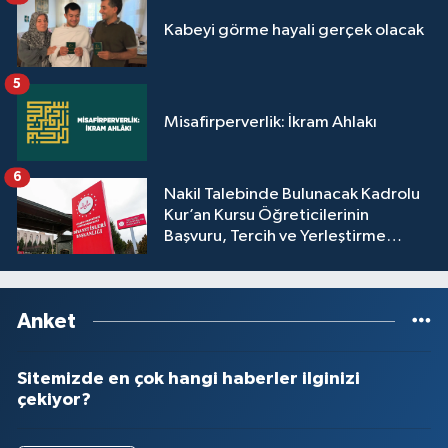
Yalova Müftülüğü
Kabeyi görme hayali gerçek olacak
Yozgat Müftülüğü
5
Misafirperverlik: İkram Ahlakı
Zonguldak Müftülüğü
6
Nakil Talebinde Bulunacak Kadrolu
Kur’an Kursu Öğreticilerinin
Başvuru, Tercih ve Yerleştirme
İşlemleri duyurusu
Anket
Sitemizde en çok hangi haberler ilginizi
çekiyor?