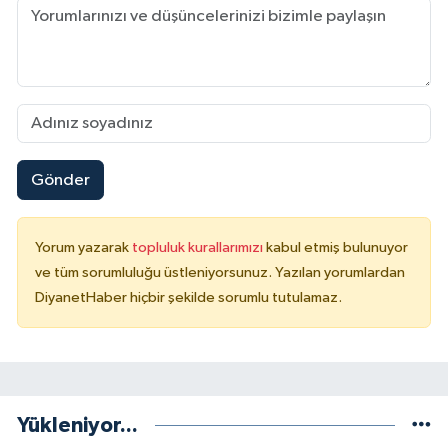
Konya Müftülüğü
Kütahya Müftülüğü
Malatya Müftülüğü
Gönder
Manisa Müftülüğü
Mardin Müftülüğü
Yorum yazarak
topluluk kurallarımızı
kabul etmiş bulunuyor
ve tüm sorumluluğu üstleniyorsunuz. Yazılan yorumlardan
Mersin Müftülüğü
DiyanetHaber hiçbir şekilde sorumlu tutulamaz.
Muğla Müftülüğü
Muş Müftülüğü
Yükleniyor...
Nevşehir Müftülüğü