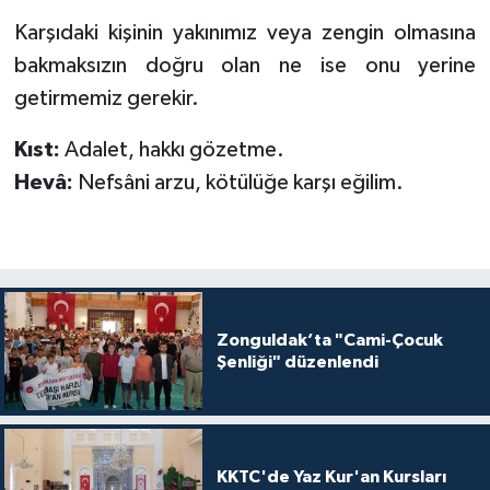
Diyarbakır Müftülüğü
İhtida Haberleri
Karşıdaki kişinin yakınımız veya zengin olmasına
Düzce Müftülüğü
YAŞAM
bakmaksızın doğru olan ne ise onu yerine
getirmemiz gerekir.
Edirne Müftülüğü
Kıst:
Adalet, hakkı gözetme.
Elazığ Müftülüğü
Hevâ:
Nefsâni arzu, kötülüğe karşı eğilim.
Erzincan Müftülüğü
Erzurum Müftülüğü
Zonguldak’ta "Cami-Çocuk
Eskişehir Müftülüğü
Şenliği" düzenlendi
Gaziantep Müftülüğü
Giresun Müftülüğü
KKTC'de Yaz Kur'an Kursları