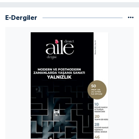
Niğde Müftülüğü
E-Dergiler
Ordu Müftülüğü
Osmaniye Müftülüğü
Rize Müftülüğü
Sakarya Müftülüğü
Samsun Müftülüğü
Siirt Müftülüğü
Sinop Müftülüğü