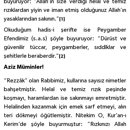
buyuruyor:
“Allah’ın size verdiği helal ve temiz
Diyarbakır Müftülüğü
İhtida Haberleri
rızıklardan yiyin ve iman etmiş olduğunuz Allah’ın
Düzce Müftülüğü
YAŞAM
yasaklarından sakının.”
[1]
Okuduğum hadis-i şerifte ise Peygamber
Edirne Müftülüğü
Efendimiz (s.a.s) şöyle buyuruyor:
“Dürüst ve
Elazığ Müftülüğü
güvenilir tüccar, peygamberler, sıddîklar ve
şehitlerle beraberdir.”
[2]
Erzincan Müftülüğü
Aziz Müminler!
Erzurum Müftülüğü
“Rezzâk” olan Rabbimiz, kullarına sayısız nimetler
bahşetmiştir. Helal ve temiz rızık peşinde
Eskişehir Müftülüğü
koşmayı, haramlardan ise sakınmayı emretmiştir.
Gaziantep Müftülüğü
Helalinden kazanmak için emek sarf etmeyi, alın
teri dökmeyi öğütlemiştir. Nitekim O, Kur’an-ı
Giresun Müftülüğü
Kerim’de şöyle buyurmuştur:
“Rızkınızı Allah