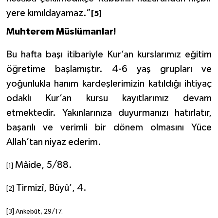
Sivas Müftülüğü
yere kımıldayamaz.”
[5]
Şanlıurfa Müftülüğü
Muhterem Müslümanlar!
Bu hafta başı itibariyle Kur’an kurslarımız eğitim
Şırnak Müftülüğü
öğretime başlamıştır. 4-6 yaş grupları ve
Tekirdağ Müftülüğü
yoğunlukla hanım kardeşlerimizin katıldığı ihtiyaç
odaklı Kur’an kursu kayıtlarımız devam
Tokat Müftülüğü
etmektedir. Yakınlarınıza duyurmanızı hatırlatır,
başarılı ve verimli bir dönem olmasını Yüce
Trabzon Müftülüğü
Allah’tan niyaz ederim.
Tunceli Müftülüğü
Mâide, 5/88.
[1]
Uşak Müftülüğü
Tirmizî
, Büyû’, 4.
[2]
Van Müftülüğü
[3]
Ankebût, 29/17.