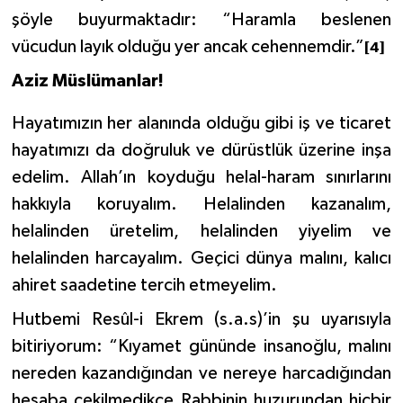
şöyle buyurmaktadır:
“Haramla beslenen
vücudun layık olduğu yer ancak cehennemdir.”
Niğde Müftülüğü
[4]
Aziz Müslümanlar!
Ordu Müftülüğü
Hayatımızın her alanında olduğu gibi iş ve ticaret
Osmaniye Müftülüğü
hayatımızı da doğruluk ve dürüstlük üzerine inşa
edelim. Allah’ın koyduğu helal-haram sınırlarını
Rize Müftülüğü
hakkıyla koruyalım. Helalinden kazanalım,
Sakarya Müftülüğü
helalinden üretelim, helalinden yiyelim ve
helalinden harcayalım. Geçici dünya malını, kalıcı
Samsun Müftülüğü
ahiret saadetine tercih etmeyelim.
Hutbemi Resûl-i Ekrem (s.a.s)’in şu uyarısıyla
Siirt Müftülüğü
bitiriyorum:
“Kıyamet gününde insanoğlu, malını
Sinop Müftülüğü
nereden kazandığından ve nereye harcadığından
hesaba çekilmedikçe Rabbinin huzurundan hiçbir