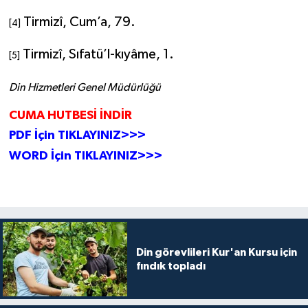
Yalova Müftülüğü
Tirmizî
, Cum’a, 79.
[4]
Yozgat Müftülüğü
Tirmizî, Sıfatü’l-kıyâme,
1.
[5]
Zonguldak Müftülüğü
Din Hizmetleri Genel Müdürlüğü
CUMA HUTBE
Sİ İNDİR
PDF İçin TIKLAYINIZ>>>
WORD İçin TIKLAYINIZ>>>
Din görevlileri Kur'an Kursu için
fındık topladı