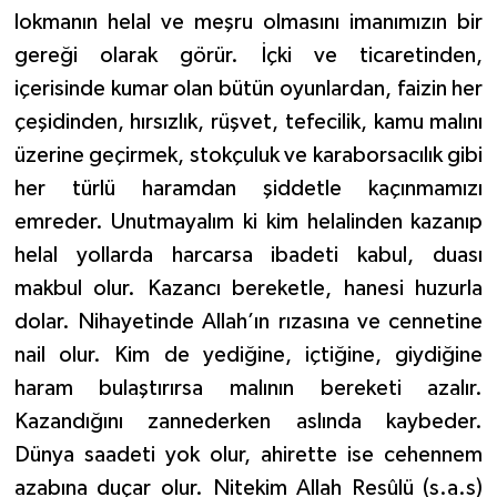
lokmanın helal ve meşru olmasını imanımızın bir
Konya Müftülüğü
gereği olarak görür. İçki ve ticaretinden,
içerisinde kumar olan bütün oyunlardan, faizin her
Kütahya Müftülüğü
çeşidinden, hırsızlık, rüşvet, tefecilik, kamu malını
üzerine geçirmek, stokçuluk ve karaborsacılık gibi
Malatya Müftülüğü
her türlü haramdan şiddetle kaçınmamızı
Manisa Müftülüğü
emreder. Unutmayalım ki kim helalinden kazanıp
helal yollarda harcarsa ibadeti kabul, duası
Mardin Müftülüğü
makbul olur. Kazancı bereketle, hanesi huzurla
dolar. Nihayetinde Allah’ın rızasına ve cennetine
Mersin Müftülüğü
nail olur. Kim de yediğine, içtiğine, giydiğine
Muğla Müftülüğü
haram bulaştırırsa malının bereketi azalır.
Kazandığını zannederken aslında kaybeder.
Muş Müftülüğü
Dünya saadeti yok olur, ahirette ise cehennem
azabına duçar olur. Nitekim Allah Resûlü (s.a.s)
Nevşehir Müftülüğü