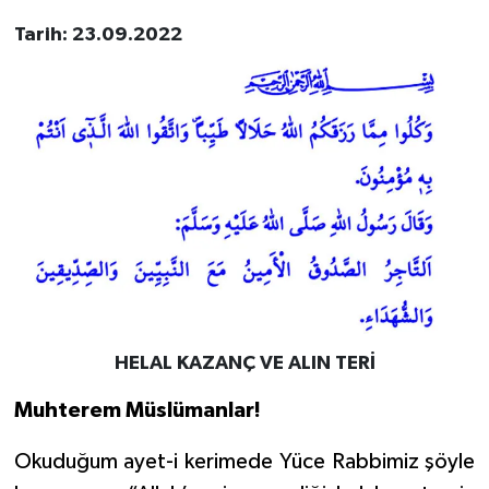
Tarih: 23.09.2022
Bitlis Müftülüğü
Sağlık
Bolu Müftülüğü
Makaleler
Burdur Müftülüğü
Ekonomi
Bursa Müftülüğü
Duyurular
Çanakkale Müftülüğü
Podcast
Çankırı Müftülüğü
Bilim, Teknoloji
HELAL KAZANÇ VE ALIN TERİ
Çorum Müftülüğü
Biyografiler
Muhterem Müslümanlar!
Denizli Müftülüğü
Diyanet TV
Okuduğum ayet-i kerimede Yüce Rabbimiz şöyle