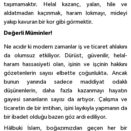
taşımamaktır. Helal kazanç, yalan
, hile ve
Karaman Müftülüğü
aldatmadan kaçınmak,
haram lokmayı, mideyi
yakıp kavuran bir kor gibi görmektir.
Kars Müftülüğü
Değerli Müminler!
Kastamonu Müftülüğü
Ne acıdır ki modern zamanlar iş ve ticaret ahlakını
Kayseri Müftülüğü
da olumsuz etkiliyor. Dürüst, güvenilir, helal-
haram hassasiyeti olan, işinin ve işçinin hakkını
Kilis Müftülüğü
gözetenlerin sayısı elbette çoğunlukta. Ancak
bunun yanında sadece maddiyat odaklı
Kırıkkale Müftülüğü
düşünenlerin, daha fazla kazanmayı hayatın
Kırklareli Müftülüğü
gayesi sananların sayısı da artıyor. Çalışma ve
ticaretin de bir imtihan, işini layıkıyla yapmanın da
Kırşehir Müftülüğü
bir ibadet olduğu bazen göz ardı ediliyor.
Hâlbuki İslam, boğazımızdan geçen her bir
Kocaeli Müftülüğü