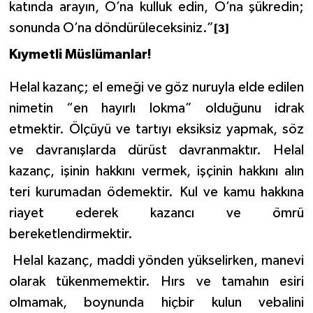
katında arayın, O’na kulluk edin, O’na şükredin;
Gümüşhane Müftülüğü
sonunda O’na döndürüleceksiniz.”
[3]
Hakkari Müftülüğü
Kıymetli Müslümanlar!
Hatay Müftülüğü
Helal kazanç; el emeği ve göz nuruyla elde edilen
nimetin “en hayırlı lokma” olduğunu idrak
Iğdır Müftülüğü
etmektir. Ölçüyü ve tartıyı eksiksiz yapmak, söz
ve davranışlarda dürüst davranmaktır. Helal
Isparta Müftülüğü
kazanç, işinin hakkını vermek, işçinin hakkını alın
İstanbul Müftülüğü
teri kurumadan ödemektir. Kul ve kamu hakkına
riayet ederek kazancı ve ömrü
İzmir Müftülüğü
bereketlendirmektir.
Helal kazanç, maddi yönden yükselirken, manevi
Kahramanmaraş Müftülüğü
olarak tükenmemektir. Hırs ve tamahın esiri
Karabük Müftülüğü
olmamak, boynunda hiçbir
kulun vebalini