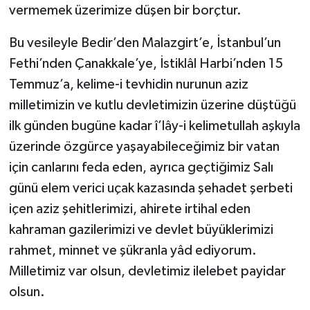
Sivas Müftülüğü
vermemek üzerimize düşen bir borçtur.
Bu vesileyle Bedir’den Malazgirt’e, İstanbul’un
Şanlıurfa Müftülüğü
Fethi’nden Çanakkale’ye, İstiklâl Harbi’nden 15
Şırnak Müftülüğü
Temmuz’a, kelime-i tevhidin nurunun aziz
milletimizin ve kutlu devletimizin üzerine düştüğü
Tekirdağ Müftülüğü
ilk günden bugüne kadar î’lây-i kelimetullah aşkıyla
üzerinde özgürce yaşayabileceğimiz bir vatan
Tokat Müftülüğü
için canlarını feda eden, ayrıca geçtiğimiz Salı
Trabzon Müftülüğü
günü elem verici uçak kazasında şehadet şerbeti
içen aziz şehitlerimizi, ahirete irtihal eden
Tunceli Müftülüğü
kahraman gazilerimizi ve devlet büyüklerimizi
rahmet, minnet ve şükranla yâd ediyorum.
Uşak Müftülüğü
Milletimiz var olsun, devletimiz ilelebet payidar
Van Müftülüğü
olsun.