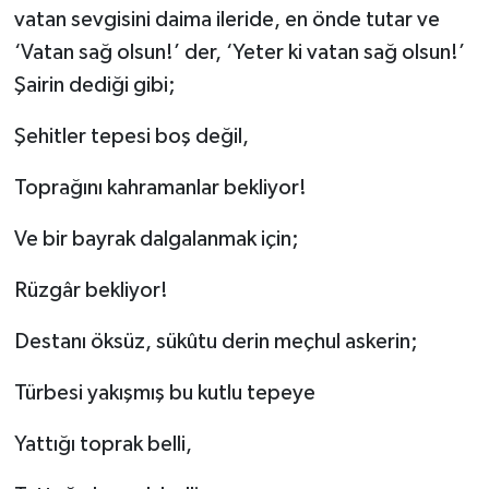
vatan sevgisini daima ileride, en önde tutar ve
Gümüşhane Müftülüğü
‘Vatan sağ olsun!’ der, ‘Yeter ki vatan sağ olsun!’
Hakkari Müftülüğü
Şairin dediği gibi;
Hatay Müftülüğü
Şehitler tepesi boş değil,
Toprağını kahramanlar bekliyor!
Iğdır Müftülüğü
Ve bir bayrak dalgalanmak için;
Isparta Müftülüğü
Rüzgâr bekliyor!
İstanbul Müftülüğü
Destanı öksüz, sükûtu derin meçhul askerin;
İzmir Müftülüğü
Türbesi yakışmış bu kutlu tepeye
Kahramanmaraş Müftülüğü
Yattığı toprak belli,
Karabük Müftülüğü