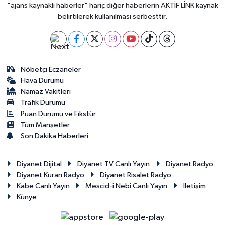
"ajans kaynaklı haberler" hariç diğer haberlerin AKTİF LİNK kaynak
belirtilerek kullanılması serbesttir.
Nöbetçi Eczaneler
Hava Durumu
Namaz Vakitleri
Trafik Durumu
Puan Durumu ve Fikstür
Tüm Manşetler
Son Dakika Haberleri
Diyanet Dijital
Diyanet TV Canlı Yayın
Diyanet Radyo
Diyanet Kuran Radyo
Diyanet Risalet Radyo
Kabe Canlı Yayın
Mescid-i Nebi Canlı Yayın
İletişim
Künye