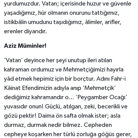
Diyarbakır Müftülüğü
İhtida Haberleri
yurdumuzdur. Vatan; içerisinde huzur ve güvenle
yaşadığımız, hür olmanın onurunu tattığımız,
Düzce Müftülüğü
YAŞAM
istikbâlin umudunu taşıdığımız, âlimler, arifler,
erenler diyarıdır.
Edirne Müftülüğü
Aziz Müminler!
Elazığ Müftülüğü
‘Vatan’ deyince her şeyi unutup ileri atılan
Erzincan Müftülüğü
kahraman ordumuz ve Mehmetçiğimizi hayırla
yâd etmek hepimiz için bir borçtur. Adını Fahr-i
Erzurum Müftülüğü
Kâinat Efendimizin adıyla anıp ‘Mehmetçik’
Eskişehir Müftülüğü
dediğimiz kahramandır o… ‘Peygamber Ocağı’
yuvasıdır onun! Güçlü, atılgan, zeki, becerikli ve
Gaziantep Müftülüğü
gözü pektir! Daima ön safta olmak ister; asla
durmaz, durmak nedir bilmez. Cepheden
Giresun Müftülüğü
cepheye koşarken her türlü zorluğa göğüs gerer,