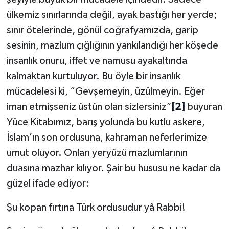
ülkemiz sınırlarında değil, ayak bastığı her yerde;
Konya Müftülüğü
sınır ötelerinde, gönül coğrafyamızda, garip
sesinin, mazlum çığlığının yankılandığı her köşede
Kütahya Müftülüğü
insanlık onuru, iffet ve namusu ayakaltında
Malatya Müftülüğü
kalmaktan kurtuluyor. Bu öyle bir insanlık
mücadelesi ki, “Gevşemeyin, üzülmeyin. Eğer
Manisa Müftülüğü
iman etmişseniz üstün olan sizlersiniz”
[2]
buyuran
Yüce Kitabımız, barış yolunda bu kutlu askere,
Mardin Müftülüğü
İslam’ın son ordusuna, kahraman neferlerimize
Mersin Müftülüğü
umut oluyor. Onları yeryüzü mazlumlarının
duasına mazhar kılıyor. Şair bu hususu ne kadar da
Muğla Müftülüğü
güzel ifade ediyor:
Muş Müftülüğü
Şu kopan fırtına Türk ordusudur yâ Rabbi!
Nevşehir Müftülüğü