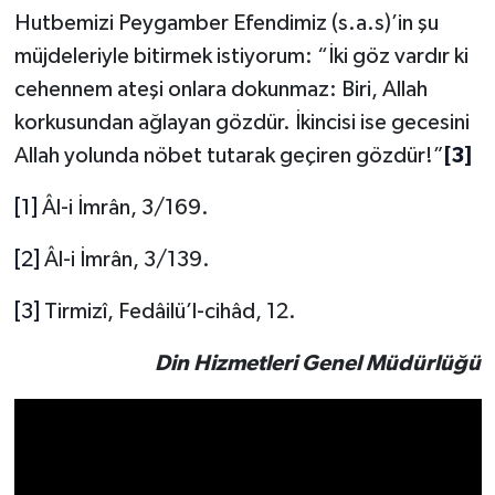
Hutbemizi Peygamber Efendimiz (s.a.s)’in şu
Yalova Müftülüğü
müjdeleriyle bitirmek istiyorum: “İki göz vardır ki
Yozgat Müftülüğü
cehennem ateşi onlara dokunmaz: Biri, Allah
korkusundan ağlayan gözdür. İkincisi ise gecesini
Zonguldak Müftülüğü
Allah yolunda nöbet tutarak geçiren gözdür!”
[3]
[1]
Âl-i İmrân, 3/169.
[2]
Âl-i İmrân, 3/139.
[3]
Tirmizî, Fedâilü’l-cihâd, 12.
Din Hizmetleri Genel Müdürlüğü