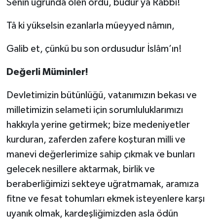
Senin uğrunda ölen ordu, budur yâ Rabbi!
Tâ ki yükselsin ezanlarla müeyyed nâmın,
Niğde Müftülüğü
Galib et, çünkü bu son ordusudur İslâm’ın!
Ordu Müftülüğü
Değerli Müminler!
Osmaniye Müftülüğü
Devletimizin bütünlüğü, vatanımızın bekası ve
Rize Müftülüğü
milletimizin selameti için sorumluluklarımızı
hakkıyla yerine getirmek; bize medeniyetler
Sakarya Müftülüğü
kurduran, zaferden zafere koşturan milli ve
Samsun Müftülüğü
manevi değerlerimize sahip çıkmak ve bunları
gelecek nesillere aktarmak, birlik ve
Siirt Müftülüğü
beraberliğimizi sekteye uğratmamak, aramıza
fitne ve fesat tohumları ekmek isteyenlere karşı
Sinop Müftülüğü
uyanık olmak, kardeşliğimizden asla ödün