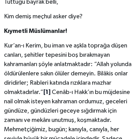
Tuttuğu bayrak belli,
Karaman Müftülüğü
Kim demiş meçhul asker diye?
Kars Müftülüğü
Kıymetli Müslümanlar!
Kastamonu Müftülüğü
Kur’an-ı Kerim, bu iman ve aşkla toprağa düşen
canları, şehitler tepesini boş bırakmayan
Kayseri Müftülüğü
kahramanları şöyle anlatmaktadır: “Allah yolunda
Kilis Müftülüğü
öldürülenlere sakın ölüler demeyin. Bilâkis onlar
diridirler; Rableri katında rızıklara mazhar
Kırıkkale Müftülüğü
olmaktadırlar.”
[1]
Cenâb-ı Hakk’ın bu müjdesine
nail olmak isteyen kahraman ordumuz, geceleri
Kırklareli Müftülüğü
gündüze, gündüzleri geceye sığdırmak için
zamanı ve mekânı unutmuş, koşmaktadır.
Kırşehir Müftülüğü
Mehmetçiğimiz, bugün; kanıyla, canıyla, her
Kocaeli Müftülüğü
şeyiyle büyük bir mücadele içindedir. Sadece