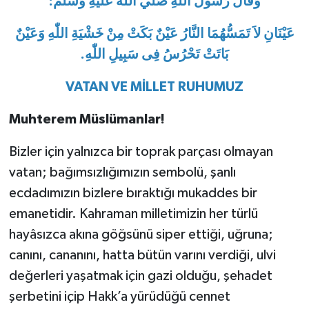
وَقَالَ رَسُولُ اللّٰهِ صَلَّي اللّٰهُ عَلَيْهِ وَسَلَّمَ:
Bitlis Müftülüğü
Sağlık
عَيْنَانِ لاَ تَمَسُّهُمَا النَّارُ عَيْنٌ بَكَتْ مِنْ خَشْيَةِ اللّٰهِ وَعَيْنٌ
بَاتَتْ تَحْرُسُ فِى سَبِيلِ اللّٰهِ.
Bolu Müftülüğü
Makaleler
VATAN VE MİLLET RUHUMUZ
Burdur Müftülüğü
Ekonomi
Muhterem Müslümanlar!
Bursa Müftülüğü
Duyurular
Bizler için yalnızca bir toprak parçası olmayan
vatan; bağımsızlığımızın sembolü, şanlı
Çanakkale Müftülüğü
Podcast
ecdadımızın bizlere bıraktığı mukaddes bir
Çankırı Müftülüğü
Bilim, Teknoloji
emanetidir. Kahraman milletimizin her türlü
hayâsızca akına göğsünü siper ettiği, uğruna;
Çorum Müftülüğü
Biyografiler
canını, cananını, hatta bütün varını verdiği, ulvi
değerleri yaşatmak için gazi olduğu, şehadet
Denizli Müftülüğü
Diyanet TV
şerbetini içip Hakk’a yürüdüğü cennet