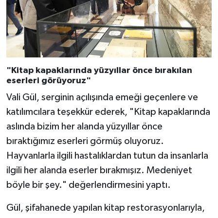
Diyarbakır Müftülüğü
İhtida Haberleri
Düzce Müftülüğü
YAŞAM
Edirne Müftülüğü
"Kitap kapaklarında yüzyıllar önce bırakılan
Elazığ Müftülüğü
eserleri görüyoruz"
Vali Gül, serginin açılışında emeği geçenlere ve
Erzincan Müftülüğü
katılımcılara teşekkür ederek, "Kitap kapaklarında
aslında bizim her alanda yüzyıllar önce
Erzurum Müftülüğü
bıraktığımız eserleri görmüş oluyoruz.
Eskişehir Müftülüğü
Hayvanlarla ilgili hastalıklardan tutun da insanlarla
ilgili her alanda eserler bırakmışız. Medeniyet
Gaziantep Müftülüğü
böyle bir şey." değerlendirmesini yaptı.
Giresun Müftülüğü
Gül, şifahanede yapılan kitap restorasyonlarıyla,