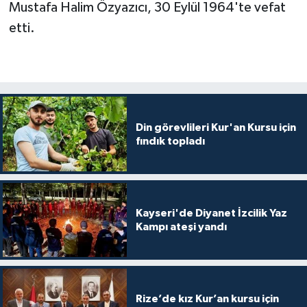
Mustafa Halim Özyazıcı, 30 Eylül 1964'te vefat
etti.
Din görevlileri Kur'an Kursu için
fındık topladı
Kayseri'de Diyanet İzcilik Yaz
Kampı ateşi yandı
Rize’de kız Kur’an kursu için