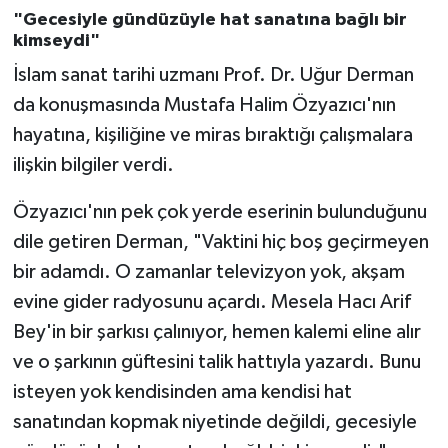
Sivas Müftülüğü
"Gecesiyle gündüzüyle hat sanatına bağlı bir
kimseydi"
Şanlıurfa Müftülüğü
İslam sanat tarihi uzmanı Prof. Dr. Uğur Derman
da konuşmasında Mustafa Halim Özyazıcı'nın
Şırnak Müftülüğü
hayatına, kişiliğine ve miras bıraktığı çalışmalara
Tekirdağ Müftülüğü
ilişkin bilgiler verdi.
Özyazıcı'nın pek çok yerde eserinin bulunduğunu
Tokat Müftülüğü
dile getiren Derman, "Vaktini hiç boş geçirmeyen
Trabzon Müftülüğü
bir adamdı. O zamanlar televizyon yok, akşam
evine gider radyosunu açardı. Mesela Hacı Arif
Tunceli Müftülüğü
Bey'in bir şarkısı çalınıyor, hemen kalemi eline alır
ve o şarkının güftesini talik hattıyla yazardı. Bunu
Uşak Müftülüğü
isteyen yok kendisinden ama kendisi hat
Van Müftülüğü
sanatından kopmak niyetinde değildi, gecesiyle