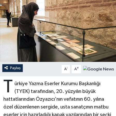
Ardahan Müftülüğü
Kudüs
Hutbeler
Artvin Müftülüğü
Kurban
DİYANET AKADEMİ
Aydın Müftülüğü
Mukabele
DİYANET GENÇLİK
Balıkesir Müftülüğü
Peygamberimizin Hayatı
DİYANET RADYO/TV
Bartın Müftülüğü
Ramazan
DEPREM
Paylaş
-
+
A
A
Batman Müftülüğü
Sahabeler
Dünya
T
ürkiye Yazma Eserler Kurumu Başkanlığı
Bayburt Müftülüğü
Zekat
Eğitim
(TYEK) tarafından, 20. yüzyılın büyük
hattatlarından Özyazıcı'nın vefatının 60. yılına
Bilecik Müftülüğü
Kültür-Sanat
özel düzenlenen sergide, usta sanatçının matbu
eserler için hazırladığı kapak yazılarından bir seçki
Bingöl Müftülüğü
Aile