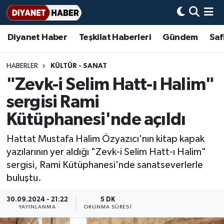
Diyanet Haber
Teşkilat Haberleri
Gündem
Saf
Diyanet Haber
Adana Müftülüğü
Bir Ayet
Aile Dergisi
İmam Hatip Okulları
Başmakale
Hadis-i Şerifler
Nöbetçi Eczaneler
Teşkilat Haberleri
Adıyaman Müftülüğü
Bir Hikaye
Aylık Dergi
Hayat Okumaları
Hava Durumu
HABERLER
KÜLTÜR - SANAT
"Zevk-i Selim Hatt-ı Halim"
Afyonkarahisar Müftülüğü
Gündem
Biyografiler
Ankara Namaz Vakitleri
sergisi Rami
Ağrı Müftülüğü
#Keşfet
Dini kavramlar
Trafik Durumu
Kütüphanesi'nde açıldı
Hattat Mustafa Halim Özyazıcı'nın kitap kapak
Aksaray Müftülüğü
Diyanet Bilgi
Basında Bugün
Süper Lig Puan Durumu ve Fikstür
yazılarının yer aldığı "Zevk-i Selim Hatt-ı Halim"
sergisi, Rami Kütüphanesi'nde sanatseverlerle
Amasya Müftülüğü
Diyanet Takvimi
DİYANET eKİTAP
Tüm Manşetler
buluştu.
Ankara Müftülüğü
Dualar
Diyanet Dergi
Son Dakika Haberleri
30.09.2024 - 21:22
5 DK
YAYINLANMA
OKUNMA SÜRESI
Antalya Müftülüğü
Hadislerle İslam
TDV
Haber Arşivi