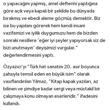
o yapacağını yapmış, amel defterini yaptığına
Konya Müftülüğü
göre açık veya kapalı bir şekilde bu dünyada
bırakmış ve ebedi aleme göçmüş demektir. Biz
Kütahya Müftülüğü
ise bu yapılanı görerek hem kendi insani
vazifemizi ve iyilik duygumuzu hem de bizden
Malatya Müftülüğü
sonraki nesillere 'eğer iyi şeyler yapıyorsak siz de
Manisa Müftülüğü
bizi unutmayın' deyişimizi vurgular."
değerlendirmesini yaptı.
Mardin Müftülüğü
Özyazıcı'yı "Türk hat sanatını 20. asır boyunca
Mersin Müftülüğü
şahsıyla temsil eden en büyük isim" olarak
vasıflandırılan Yılmaz, "Kitap kapak yazıları, az
Muğla Müftülüğü
bilinen ve şimdiye kadar sergi veya müstakil bir
çalışmaya konu olmayan eserleridir." ifadesini
Muş Müftülüğü
kullandı.
Nevşehir Müftülüğü