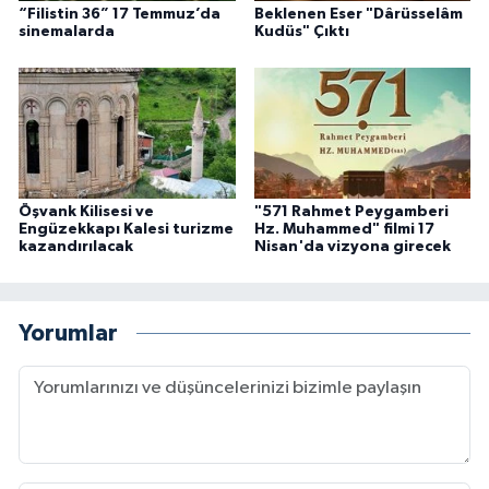
“Filistin 36” 17 Temmuz’da
Beklenen Eser "Dârüsselâm
sinemalarda
Kudüs" Çıktı
Öşvank Kilisesi ve
"571 Rahmet Peygamberi
Engüzekkapı Kalesi turizme
Hz. Muhammed" filmi 17
kazandırılacak
Nisan'da vizyona girecek
Yorumlar