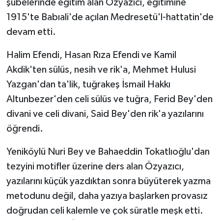
şubelerinde eğitim alan Özyazıcı, eğitimine
1915'te Babıali'de açılan Medresetü'l-hattatin'de
devam etti.
Halim Efendi, Hasan Rıza Efendi ve Kamil
Akdik'ten sülüs, nesih ve rik'a, Mehmet Hulusi
Yazgan'dan ta'lik, tuğrakeş İsmail Hakkı
Altunbezer'den celi sülüs ve tuğra, Ferid Bey'den
divani ve celi divani, Said Bey'den rik'a yazılarını
öğrendi.
Yeniköylü Nuri Bey ve Bahaeddin Tokatlıoğlu'dan
tezyini motifler üzerine ders alan Özyazıcı,
yazılarını küçük yazdıktan sonra büyüterek yazma
metodunu değil, daha yazıya başlarken provasız
doğrudan celi kalemle ve çok süratle meşk etti.