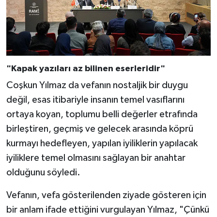
Karaman Müftülüğü
Kars Müftülüğü
Kastamonu Müftülüğü
"Kapak yazıları az bilinen eserleridir"
Coşkun Yılmaz da vefanın nostaljik bir duygu
Kayseri Müftülüğü
değil, esas itibariyle insanın temel vasıflarını
Kilis Müftülüğü
ortaya koyan, toplumu belli değerler etrafında
birleştiren, geçmiş ve gelecek arasında köprü
Kırıkkale Müftülüğü
kurmayı hedefleyen, yapılan iyiliklerin yapılacak
iyiliklere temel olmasını sağlayan bir anahtar
Kırklareli Müftülüğü
olduğunu söyledi.
Kırşehir Müftülüğü
Vefanın, vefa gösterilenden ziyade gösteren için
bir anlam ifade ettiğini vurgulayan Yılmaz, "Çünkü
Kocaeli Müftülüğü