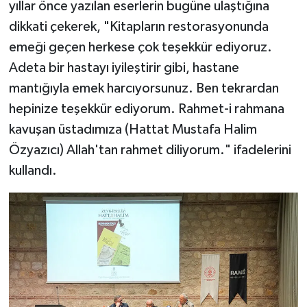
yıllar önce yazılan eserlerin bugüne ulaştığına
Gümüşhane Müftülüğü
dikkati çekerek, "Kitapların restorasyonunda
emeği geçen herkese çok teşekkür ediyoruz.
Hakkari Müftülüğü
Adeta bir hastayı iyileştirir gibi, hastane
Hatay Müftülüğü
mantığıyla emek harcıyorsunuz. Ben tekrardan
hepinize teşekkür ediyorum. Rahmet-i rahmana
Iğdır Müftülüğü
kavuşan üstadımıza (Hattat Mustafa Halim
Özyazıcı) Allah'tan rahmet diliyorum." ifadelerini
Isparta Müftülüğü
kullandı.
İstanbul Müftülüğü
İzmir Müftülüğü
Kahramanmaraş Müftülüğü
Karabük Müftülüğü