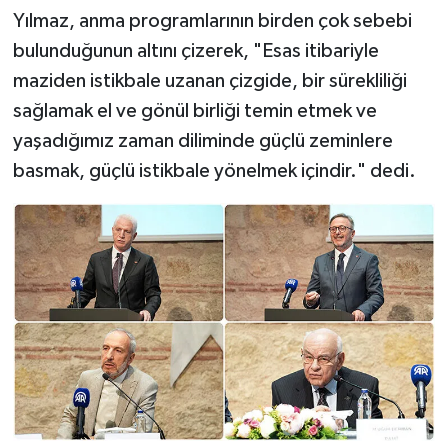
Yılmaz, anma programlarının birden çok sebebi
bulunduğunun altını çizerek, "Esas itibariyle
Niğde Müftülüğü
maziden istikbale uzanan çizgide, bir sürekliliği
Ordu Müftülüğü
sağlamak el ve gönül birliği temin etmek ve
yaşadığımız zaman diliminde güçlü zeminlere
Osmaniye Müftülüğü
basmak, güçlü istikbale yönelmek içindir." dedi.
Rize Müftülüğü
Sakarya Müftülüğü
Samsun Müftülüğü
Siirt Müftülüğü
Sinop Müftülüğü