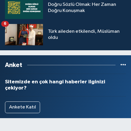
Doğru Sözlü Olmak: Her Zaman
Doğru Konuşmak
6
Türk aileden etkilendi, Müslüman
oldu
Anket
Sitemizde en çok hangi haberler ilginizi
çekiyor?
Ankete Katıl