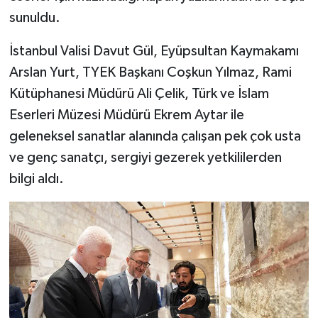
sunuldu.
Bitlis Müftülüğü
Sağlık
İstanbul Valisi Davut Gül, Eyüpsultan Kaymakamı
Bolu Müftülüğü
Makaleler
Arslan Yurt, TYEK Başkanı Coşkun Yılmaz, Rami
Kütüphanesi Müdürü Ali Çelik, Türk ve İslam
Burdur Müftülüğü
Ekonomi
Eserleri Müzesi Müdürü Ekrem Aytar ile
geleneksel sanatlar alanında çalışan pek çok usta
Bursa Müftülüğü
Duyurular
ve genç sanatçı, sergiyi gezerek yetkililerden
bilgi aldı.
Çanakkale Müftülüğü
Podcast
Çankırı Müftülüğü
Bilim, Teknoloji
Çorum Müftülüğü
Biyografiler
Denizli Müftülüğü
Diyanet TV