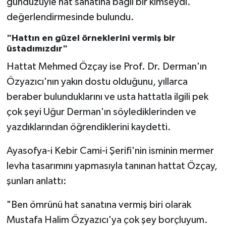
gündüzüyle hat sanatına bağlı bir kimseydi."
Yalova Müftülüğü
değerlendirmesinde bulundu.
Yozgat Müftülüğü
"Hattın en güzel örneklerini vermiş bir
üstadımızdır"
Zonguldak Müftülüğü
Hattat Mehmed Özçay ise Prof. Dr. Derman'ın
Özyazıcı'nın yakın dostu olduğunu, yıllarca
beraber bulunduklarını ve usta hattatla ilgili pek
çok şeyi Uğur Derman'ın söylediklerinden ve
yazdıklarından öğrendiklerini kaydetti.
Ayasofya-i Kebir Cami-i Şerifi'nin isminin mermer
levha tasarımını yapmasıyla tanınan hattat Özçay,
şunları anlattı:
"Ben ömrünü hat sanatına vermiş biri olarak
Mustafa Halim Özyazıcı'ya çok şey borçluyum.