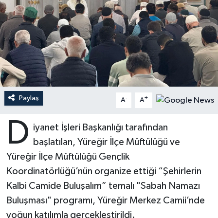
Ardahan Müftülüğü
Kudüs
Hutbeler
Artvin Müftülüğü
Kurban
DİYANET AKADEMİ
Aydın Müftülüğü
Mukabele
DİYANET GENÇLİK
Balıkesir Müftülüğü
Peygamberimizin Hayatı
DİYANET RADYO/TV
Paylaş
-
+
A
A
Bartın Müftülüğü
Ramazan
DEPREM
D
iyanet İşleri Başkanlığı tarafından
başlatılan, Yüreğir İlçe Müftülüğü ve
Batman Müftülüğü
Sahabeler
Dünya
Yüreğir İlçe Müftülüğü Gençlik
Bayburt Müftülüğü
Zekat
Eğitim
Koordinatörlüğü’nün organize ettiği “Şehirlerin
Kalbi Camide Buluşalım” temalı "Sabah Namazı
Bilecik Müftülüğü
Kültür-Sanat
Buluşması" programı, Yüreğir Merkez Camii’nde
yoğun katılımla gerçekleştirildi.
Bingöl Müftülüğü
Aile