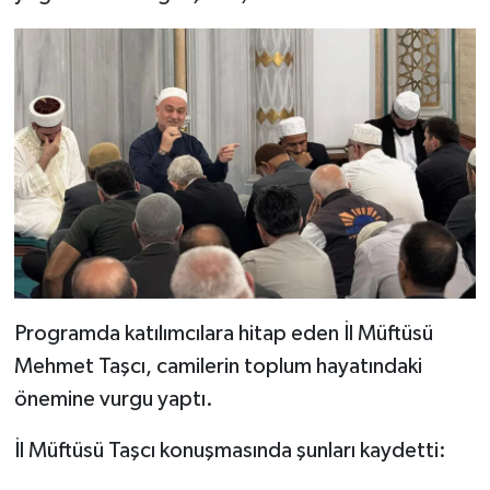
Bitlis Müftülüğü
Sağlık
Bolu Müftülüğü
Makaleler
Burdur Müftülüğü
Ekonomi
Bursa Müftülüğü
Duyurular
Çanakkale Müftülüğü
Podcast
Çankırı Müftülüğü
Bilim, Teknoloji
Programda katılımcılara hitap eden İl Müftüsü
Mehmet Taşcı, camilerin toplum hayatındaki
Çorum Müftülüğü
Biyografiler
önemine vurgu yaptı.
Denizli Müftülüğü
Diyanet TV
İl Müftüsü Taşcı konuşmasında şunları kaydetti: