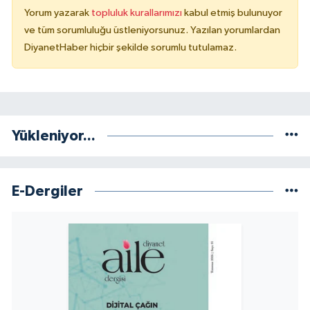
Yorum yazarak
topluluk kurallarımızı
kabul etmiş bulunuyor
Yalova Müftülüğü
ve tüm sorumluluğu üstleniyorsunuz. Yazılan yorumlardan
DiyanetHaber hiçbir şekilde sorumlu tutulamaz.
Yozgat Müftülüğü
Zonguldak Müftülüğü
Yükleniyor...
E-Dergiler