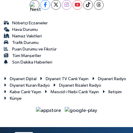
Nöbetçi Eczaneler
Hava Durumu
Namaz Vakitleri
Trafik Durumu
Puan Durumu ve Fikstür
Tüm Manşetler
Son Dakika Haberleri
Diyanet Dijital
Diyanet TV Canlı Yayın
Diyanet Radyo
Diyanet Kuran Radyo
Diyanet Risalet Radyo
Kabe Canlı Yayın
Mescid-i Nebi Canlı Yayın
İletişim
Künye