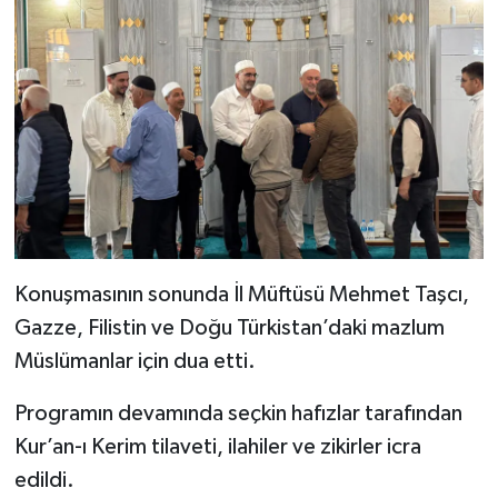
Gümüşhane Müftülüğü
Hakkari Müftülüğü
Hatay Müftülüğü
Iğdır Müftülüğü
Isparta Müftülüğü
Konuşmasının sonunda İl Müftüsü Mehmet Taşcı,
İstanbul Müftülüğü
Gazze, Filistin ve Doğu Türkistan’daki mazlum
İzmir Müftülüğü
Müslümanlar için dua etti.
Programın devamında seçkin hafızlar tarafından
Kahramanmaraş Müftülüğü
Kur’an-ı Kerim tilaveti, ilahiler ve zikirler icra
Karabük Müftülüğü
edildi.