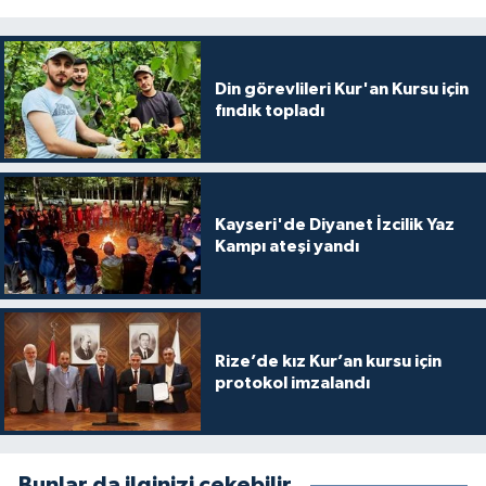
Konya Müftülüğü
Din görevlileri Kur'an Kursu için
Kütahya Müftülüğü
fındık topladı
Malatya Müftülüğü
Manisa Müftülüğü
Kayseri'de Diyanet İzcilik Yaz
Kampı ateşi yandı
Mardin Müftülüğü
Mersin Müftülüğü
Rize’de kız Kur’an kursu için
Muğla Müftülüğü
protokol imzalandı
Muş Müftülüğü
Bunlar da ilginizi çekebilir
Nevşehir Müftülüğü