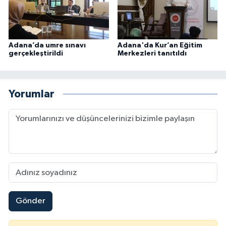
Sivas Müftülüğü
Şanlıurfa Müftülüğü
Adana’da umre sınavı
Adana'da Kur’an Eğitim
gerçekleştirildi
Merkezleri tanıtıldı
Şırnak Müftülüğü
Tekirdağ Müftülüğü
Yorumlar
Tokat Müftülüğü
Trabzon Müftülüğü
Tunceli Müftülüğü
Uşak Müftülüğü
Gönder
Van Müftülüğü