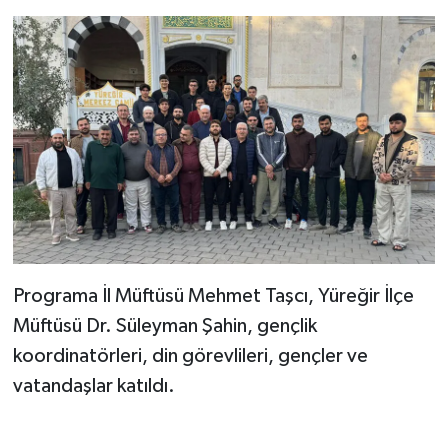
Karaman Müftülüğü
Kars Müftülüğü
Kastamonu Müftülüğü
Kayseri Müftülüğü
Kilis Müftülüğü
Kırıkkale Müftülüğü
Programa İl Müftüsü Mehmet Taşcı, Yüreğir İlçe
Müftüsü Dr. Süleyman Şahin, gençlik
Kırklareli Müftülüğü
koordinatörleri, din görevlileri, gençler ve
vatandaşlar katıldı.
Kırşehir Müftülüğü
Kocaeli Müftülüğü