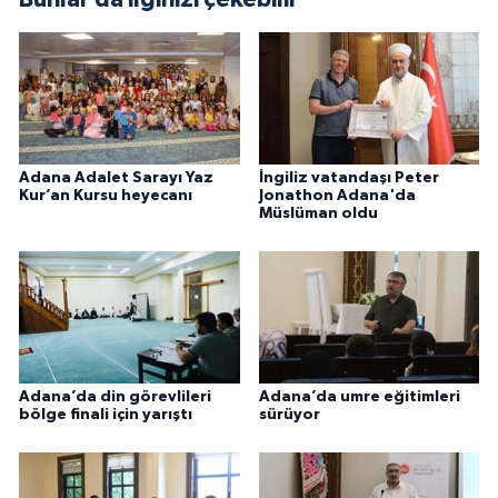
Niğde Müftülüğü
Ordu Müftülüğü
Osmaniye Müftülüğü
Adana Adalet Sarayı Yaz
İngiliz vatandaşı Peter
Kur’an Kursu heyecanı
Jonathon Adana'da
Müslüman oldu
Rize Müftülüğü
Sakarya Müftülüğü
Samsun Müftülüğü
Siirt Müftülüğü
Adana’da din görevlileri
Adana’da umre eğitimleri
bölge finali için yarıştı
sürüyor
Sinop Müftülüğü