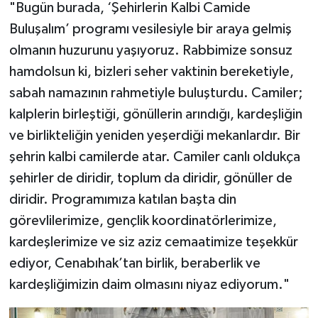
Diyarbakır Müftülüğü
İhtida Haberleri
"Bugün burada, ‘Şehirlerin Kalbi Camide
Buluşalım’ programı vesilesiyle bir araya gelmiş
Düzce Müftülüğü
YAŞAM
olmanın huzurunu yaşıyoruz. Rabbimize sonsuz
hamdolsun ki, bizleri seher vaktinin bereketiyle,
Edirne Müftülüğü
sabah namazının rahmetiyle buluşturdu. Camiler;
Elazığ Müftülüğü
kalplerin birleştiği, gönüllerin arındığı, kardeşliğin
ve birlikteliğin yeniden yeşerdiği mekanlardır. Bir
Erzincan Müftülüğü
şehrin kalbi camilerde atar. Camiler canlı oldukça
şehirler de diridir, toplum da diridir, gönüller de
Erzurum Müftülüğü
diridir. Programımıza katılan başta din
görevlilerimize, gençlik koordinatörlerimize,
Eskişehir Müftülüğü
kardeşlerimize ve siz aziz cemaatimize teşekkür
Gaziantep Müftülüğü
ediyor, Cenabıhak’tan birlik, beraberlik ve
kardeşliğimizin daim olmasını niyaz ediyorum."
Giresun Müftülüğü