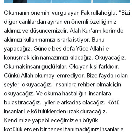
Okumanın önemini vurgulayan Fakirullahoğlu, "Bizi
Niğde Müftülüğü
diğer canlılardan ayıran en önemli özelliğimiz
aklımız ve düşüncemizdir. Alah Kur’an-ı kerimde
Ordu Müftülüğü
aklımızı kullanmamızı ısrarla istiyor. Bunu
Osmaniye Müftülüğü
yapacağız. Günde beş defa Yüce Allah ile
konuşmak için namazımızı kılacağız. Okuyacağız.
Rize Müftülüğü
Okumak insanı güçlü kılar. Okuyan kişi farklıdır.
Çünkü Allah okumayı emrediyor. Bize faydalı olan
Sakarya Müftülüğü
şeyleri okuyacağız. İnsanlara rehber olmak için
Samsun Müftülüğü
okuyacağız. Ve okuma hastalığını insanlara
bulaştıracağız. İyilerle arkadaş olacağız. Kötü
Siirt Müftülüğü
insanlar ile kötülüklerden uzak duracağız.
Kendimize yapabileceğimiz en büyük
Sinop Müftülüğü
kötülüklerden bir tanesi tanımadığınız insanlarla