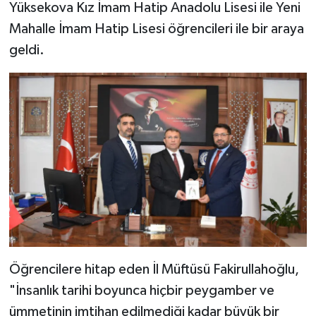
Yüksekova Kız İmam Hatip Anadolu Lisesi ile Yeni
Mahalle İmam Hatip Lisesi öğrencileri ile bir araya
Bitlis Müftülüğü
Sağlık
geldi.
Bolu Müftülüğü
Makaleler
Burdur Müftülüğü
Ekonomi
Bursa Müftülüğü
Duyurular
Çanakkale Müftülüğü
Podcast
Çankırı Müftülüğü
Bilim, Teknoloji
Çorum Müftülüğü
Biyografiler
Öğrencilere hitap eden İl Müftüsü Fakirullahoğlu,
Denizli Müftülüğü
Diyanet TV
"İnsanlık tarihi boyunca hiçbir peygamber ve
ümmetinin imtihan edilmediği kadar büyük bir