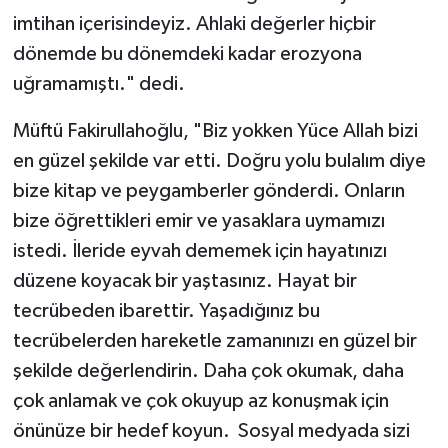
Diyarbakır Müftülüğü
İhtida Haberleri
imtihan içerisindeyiz. Ahlaki değerler hiçbir
dönemde bu dönemdeki kadar erozyona
Düzce Müftülüğü
YAŞAM
uğramamıştı." dedi.
Edirne Müftülüğü
Müftü Fakirullahoğlu, "Biz yokken Yüce Allah bizi
Elazığ Müftülüğü
en güzel şekilde var etti. Doğru yolu bulalım diye
bize kitap ve peygamberler gönderdi. Onların
Erzincan Müftülüğü
bize öğrettikleri emir ve yasaklara uymamızı
istedi. İleride eyvah dememek için hayatınızı
Erzurum Müftülüğü
düzene koyacak bir yaştasınız. Hayat bir
tecrübeden ibarettir. Yaşadığınız bu
Eskişehir Müftülüğü
tecrübelerden hareketle zamanınızı en güzel bir
Gaziantep Müftülüğü
şekilde değerlendirin. Daha çok okumak, daha
çok anlamak ve çok okuyup az konuşmak için
Giresun Müftülüğü
önünüze bir hedef koyun. Sosyal medyada sizi