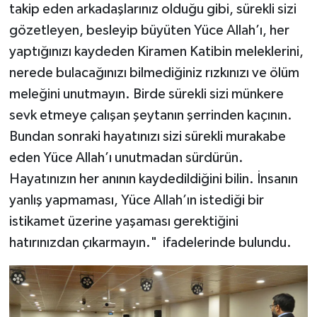
takip eden arkadaşlarınız olduğu gibi, sürekli sizi
Gümüşhane Müftülüğü
gözetleyen, besleyip büyüten Yüce Allah’ı, her
Hakkari Müftülüğü
yaptığınızı kaydeden Kiramen Katibin meleklerini,
nerede bulacağınızı bilmediğiniz rızkınızı ve ölüm
Hatay Müftülüğü
meleğini unutmayın. Birde sürekli sizi münkere
sevk etmeye çalışan şeytanın şerrinden kaçının.
Iğdır Müftülüğü
Bundan sonraki hayatınızı sizi sürekli murakabe
Isparta Müftülüğü
eden Yüce Allah’ı unutmadan sürdürün.
Hayatınızın her anının kaydedildiğini bilin. İnsanın
İstanbul Müftülüğü
yanlış yapmaması, Yüce Allah’ın istediği bir
istikamet üzerine yaşaması gerektiğini
İzmir Müftülüğü
hatırınızdan çıkarmayın." ifadelerinde bulundu.
Kahramanmaraş Müftülüğü
Karabük Müftülüğü