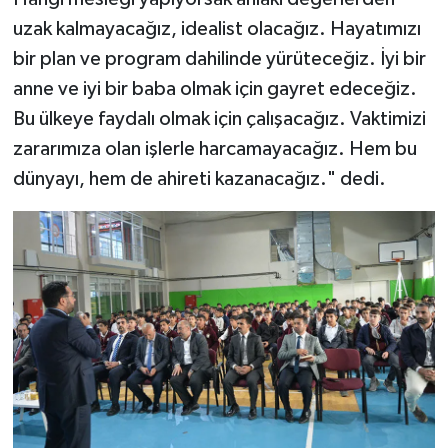
uzak kalmayacağız, idealist olacağız. Hayatımızı
Konya Müftülüğü
bir plan ve program dahilinde yürüteceğiz. İyi bir
anne ve iyi bir baba olmak için gayret edeceğiz.
Kütahya Müftülüğü
Bu ülkeye faydalı olmak için çalışacağız. Vaktimizi
Malatya Müftülüğü
zararımıza olan işlerle harcamayacağız. Hem bu
dünyayı, hem de ahireti kazanacağız." dedi.
Manisa Müftülüğü
Mardin Müftülüğü
Mersin Müftülüğü
Muğla Müftülüğü
Muş Müftülüğü
Nevşehir Müftülüğü