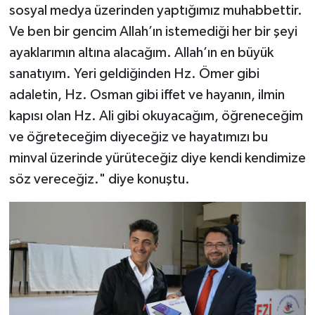
Sivas Müftülüğü
sosyal medya üzerinden yaptığımız muhabbettir.
Ve ben bir gencim Allah’ın istemediği her bir şeyi
Şanlıurfa Müftülüğü
ayaklarımın altına alacağım. Allah’ın en büyük
sanatıyım. Yeri geldiğinden Hz. Ömer gibi
Şırnak Müftülüğü
adaletin, Hz. Osman gibi iffet ve hayanın, ilmin
kapısı olan Hz. Ali gibi okuyacağım, öğreneceğim
Tekirdağ Müftülüğü
ve öğreteceğim diyeceğiz ve hayatımızı bu
Tokat Müftülüğü
minval üzerinde yürüteceğiz diye kendi kendimize
söz vereceğiz." diye konuştu.
Trabzon Müftülüğü
Tunceli Müftülüğü
Uşak Müftülüğü
Van Müftülüğü