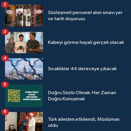
2
Sözleşmeli personel alım sınavı yer
ve tarih duyurusu
3
Kabeyi görme hayali gerçek olacak
4
Sıcaklıklar 44 dereceye çıkacak
5
Doğru Sözlü Olmak: Her Zaman
Doğru Konuşmak
6
Türk aileden etkilendi, Müslüman
oldu