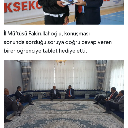
Yalova Müftülüğü
Yozgat Müftülüğü
İl Müftüsü Fakirullahoğlu, konuşması
Zonguldak Müftülüğü
sonunda sorduğu soruya doğru cevap veren
birer öğrenciye tablet hediye etti.