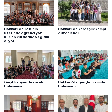
Hakkari'de 12 binin
Hakkari'de kardeşlik kampı
üzerinde öğrenci yaz
düzenlendi
Kur'an kurslarında eğitim
alıyor
Geçitli köyünde çocuk
Hakkari'de gençler camide
buluşması
buluşuyor