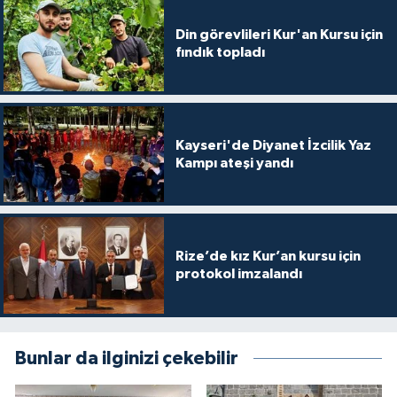
Din görevlileri Kur'an Kursu için
fındık topladı
Kayseri'de Diyanet İzcilik Yaz
Kampı ateşi yandı
Rize’de kız Kur’an kursu için
protokol imzalandı
Bunlar da ilginizi çekebilir