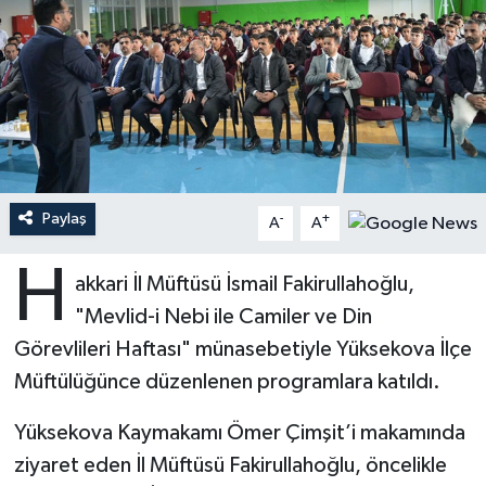
Ardahan Müftülüğü
Kudüs
Hutbeler
Artvin Müftülüğü
Kurban
DİYANET AKADEMİ
Aydın Müftülüğü
Mukabele
DİYANET GENÇLİK
Balıkesir Müftülüğü
Peygamberimizin Hayatı
DİYANET RADYO/TV
Paylaş
-
+
A
A
Bartın Müftülüğü
Ramazan
DEPREM
H
akkari İl Müftüsü İsmail Fakirullahoğlu,
"Mevlid-i Nebi ile Camiler ve Din
Batman Müftülüğü
Sahabeler
Dünya
Görevlileri Haftası" münasebetiyle Yüksekova İlçe
Bayburt Müftülüğü
Zekat
Eğitim
Müftülüğünce düzenlenen programlara katıldı.
Bilecik Müftülüğü
Kültür-Sanat
Yüksekova Kaymakamı Ömer Çimşit’i makamında
ziyaret eden İl Müftüsü Fakirullahoğlu, öncelikle
Bingöl Müftülüğü
Aile