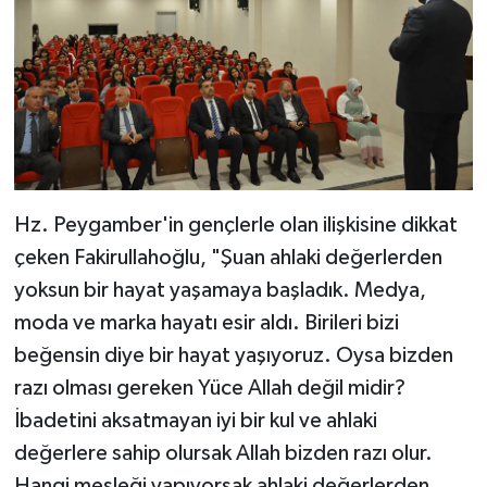
Karaman Müftülüğü
Kars Müftülüğü
Kastamonu Müftülüğü
Kayseri Müftülüğü
Hz. Peygamber'in gençlerle olan ilişkisine dikkat
Kilis Müftülüğü
çeken Fakirullahoğlu, "Şuan ahlaki değerlerden
yoksun bir hayat yaşamaya başladık. Medya,
Kırıkkale Müftülüğü
moda ve marka hayatı esir aldı. Birileri bizi
beğensin diye bir hayat yaşıyoruz. Oysa bizden
Kırklareli Müftülüğü
razı olması gereken Yüce Allah değil midir?
Kırşehir Müftülüğü
İbadetini aksatmayan iyi bir kul ve ahlaki
değerlere sahip olursak Allah bizden razı olur.
Kocaeli Müftülüğü
Hangi mesleği yapıyorsak ahlaki değerlerden