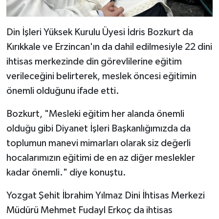
Gümüşhane Müftülüğü
Din İşleri Yüksek Kurulu Üyesi İdris Bozkurt da
Hakkari Müftülüğü
Kırıkkale ve Erzincan'ın da dahil edilmesiyle 22 dini
Hatay Müftülüğü
ihtisas merkezinde din görevlilerine eğitim
verileceğini belirterek, meslek öncesi eğitimin
Iğdır Müftülüğü
önemli olduğunu ifade etti.
Isparta Müftülüğü
Bozkurt, "Mesleki eğitim her alanda önemli
olduğu gibi Diyanet İşleri Başkanlığımızda da
İstanbul Müftülüğü
toplumun manevi mimarları olarak siz değerli
hocalarımızın eğitimi de en az diğer meslekler
İzmir Müftülüğü
kadar önemli." diye konuştu.
Kahramanmaraş Müftülüğü
Yozgat Şehit İbrahim Yılmaz Dini İhtisas Merkezi
Karabük Müftülüğü
Müdürü Mehmet Fudayl Erkoç da ihtisas