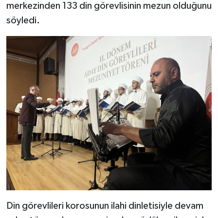
merkezinden 133 din görevlisinin mezun olduğunu
Karaman Müftülüğü
söyledi.
Kars Müftülüğü
Kastamonu Müftülüğü
Kayseri Müftülüğü
Kilis Müftülüğü
Kırıkkale Müftülüğü
Kırklareli Müftülüğü
Kırşehir Müftülüğü
Din görevlileri korosunun ilahi dinletisiyle devam
Kocaeli Müftülüğü