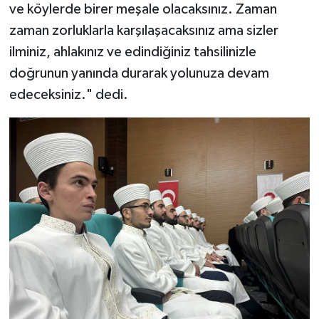
Diyarbakır Müftülüğü
İhtida Haberleri
ve köylerde birer meşale olacaksınız. Zaman
zaman zorluklarla karşılaşacaksınız ama sizler
Düzce Müftülüğü
YAŞAM
ilminiz, ahlakınız ve edindiğiniz tahsilinizle
doğrunun yanında durarak yolunuza devam
Edirne Müftülüğü
edeceksiniz." dedi.
Elazığ Müftülüğü
Erzincan Müftülüğü
Erzurum Müftülüğü
Eskişehir Müftülüğü
Gaziantep Müftülüğü
Giresun Müftülüğü