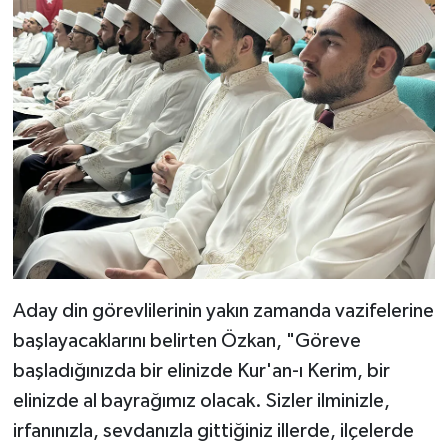
Bitlis Müftülüğü
Sağlık
Bolu Müftülüğü
Makaleler
Burdur Müftülüğü
Ekonomi
Bursa Müftülüğü
Duyurular
Çanakkale Müftülüğü
Podcast
Çankırı Müftülüğü
Bilim, Teknoloji
Aday din görevlilerinin yakın zamanda vazifelerine
başlayacaklarını belirten Özkan, "Göreve
Çorum Müftülüğü
Biyografiler
başladığınızda bir elinizde Kur'an-ı Kerim, bir
elinizde al bayrağımız olacak. Sizler ilminizle,
Denizli Müftülüğü
Diyanet TV
irfanınızla, sevdanızla gittiğiniz illerde, ilçelerde