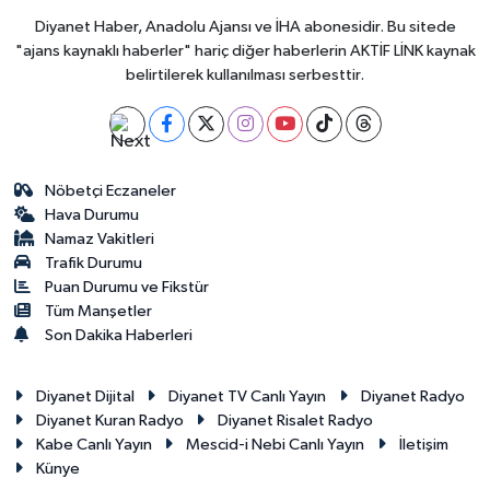
Diyanet Haber, Anadolu Ajansı ve İHA abonesidir. Bu sitede
"ajans kaynaklı haberler" hariç diğer haberlerin AKTİF LİNK kaynak
belirtilerek kullanılması serbesttir.
Nöbetçi Eczaneler
Hava Durumu
Namaz Vakitleri
Trafik Durumu
Puan Durumu ve Fikstür
Tüm Manşetler
Son Dakika Haberleri
Diyanet Dijital
Diyanet TV Canlı Yayın
Diyanet Radyo
Diyanet Kuran Radyo
Diyanet Risalet Radyo
Kabe Canlı Yayın
Mescid-i Nebi Canlı Yayın
İletişim
Künye