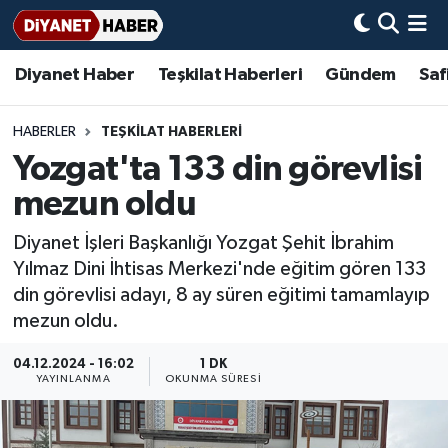
Diyanet Haber
Teşkilat Haberleri
Gündem
Saf
Diyanet Haber
Adana Müftülüğü
Bir Ayet
Aile Dergisi
İmam Hatip Okulları
Başmakale
Hadis-i Şerifler
Nöbetçi Eczaneler
Teşkilat Haberleri
Adıyaman Müftülüğü
Bir Hikaye
Aylık Dergi
Hayat Okumaları
Hava Durumu
HABERLER
TEŞKİLAT HABERLERİ
Yozgat'ta 133 din görevlisi
Afyonkarahisar Müftülüğü
Gündem
Biyografiler
Ankara Namaz Vakitleri
mezun oldu
Ağrı Müftülüğü
#Keşfet
Dini kavramlar
Trafik Durumu
Diyanet İşleri Başkanlığı Yozgat Şehit İbrahim
Yılmaz Dini İhtisas Merkezi'nde eğitim gören 133
Aksaray Müftülüğü
Diyanet Bilgi
Basında Bugün
Süper Lig Puan Durumu ve Fikstür
din görevlisi adayı, 8 ay süren eğitimi tamamlayıp
mezun oldu.
Amasya Müftülüğü
Diyanet Takvimi
DİYANET eKİTAP
Tüm Manşetler
04.12.2024 - 16:02
1 DK
Ankara Müftülüğü
Dualar
Diyanet Dergi
Son Dakika Haberleri
YAYINLANMA
OKUNMA SÜRESI
Antalya Müftülüğü
Hadislerle İslam
TDV
Haber Arşivi