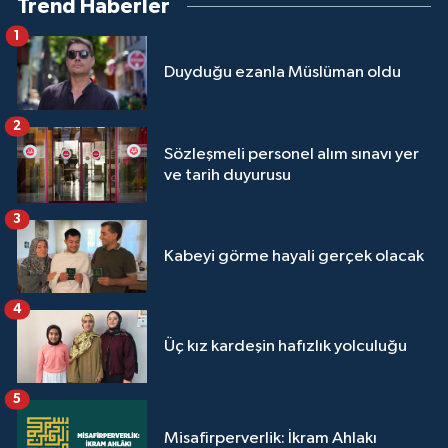
Trend Haberler
1
Duyduğu ezanla Müslüman oldu
2
Sözleşmeli personel alım sınavı yer
ve tarih duyurusu
3
Kabeyi görme hayali gerçek olacak
4
Üç kız kardeşin hafızlık yolculuğu
5
Misafirperverlik: İkram Ahlakı