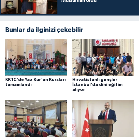
Müslüman oldu
Niğde Müftülüğü
Bunlar da ilginizi çekebilir
Ordu Müftülüğü
Osmaniye Müftülüğü
Rize Müftülüğü
Sakarya Müftülüğü
KKTC'de Yaz Kur'an Kursları
Hırvatistanlı gençler
tamamlandı
İstanbul'da dini eğitim
alıyor
Samsun Müftülüğü
Siirt Müftülüğü
Sinop Müftülüğü