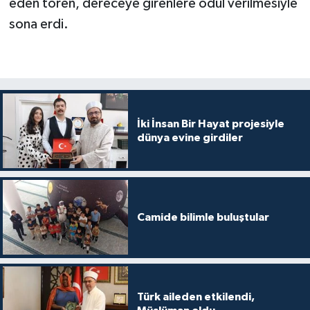
eden tören, dereceye girenlere ödül verilmesiyle
sona erdi.
Konya Müftülüğü
Kütahya Müftülüğü
Malatya Müftülüğü
İki İnsan Bir Hayat projesiyle
Manisa Müftülüğü
dünya evine girdiler
Mardin Müftülüğü
Mersin Müftülüğü
Camide bilimle buluştular
Muğla Müftülüğü
Muş Müftülüğü
Türk aileden etkilendi,
Nevşehir Müftülüğü