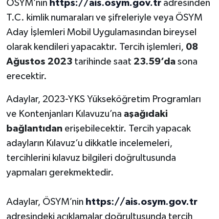
ÖSYM’nin
https://ais.osym.gov.tr
adresinden
T.C. kimlik numaraları ve şifreleriyle veya ÖSYM
Bitlis Müftülüğü
Sağlık
Aday İşlemleri Mobil Uygulamasından bireysel
olarak kendileri yapacaktır. Tercih işlemleri,
08
Bolu Müftülüğü
Makaleler
Ağustos 2023
tarihinde saat
23.59
’da
sona
Burdur Müftülüğü
Ekonomi
erecektir.
Bursa Müftülüğü
Duyurular
Adaylar, 2023-YKS Yükseköğretim Programları
ve Kontenjanları Kılavuzu’na
aşağıdaki
Çanakkale Müftülüğü
Podcast
bağlantıdan
erişebilecektir. Tercih yapacak
adayların Kılavuz’u dikkatle incelemeleri,
Çankırı Müftülüğü
Bilim, Teknoloji
tercihlerini kılavuz bilgileri doğrultusunda
yapmaları gerekmektedir.
Çorum Müftülüğü
Biyografiler
Denizli Müftülüğü
Diyanet TV
Adaylar, ÖSYM’nin
https://ais.osym.gov.tr
adresindeki açıklamalar doğrultusunda tercih