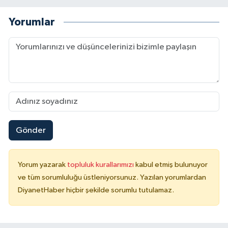
Konya Müftülüğü
Yorumlar
Kütahya Müftülüğü
Malatya Müftülüğü
Manisa Müftülüğü
Mardin Müftülüğü
Gönder
Mersin Müftülüğü
Yorum yazarak
topluluk kurallarımızı
kabul etmiş bulunuyor
Muğla Müftülüğü
ve tüm sorumluluğu üstleniyorsunuz. Yazılan yorumlardan
DiyanetHaber hiçbir şekilde sorumlu tutulamaz.
Muş Müftülüğü
Nevşehir Müftülüğü