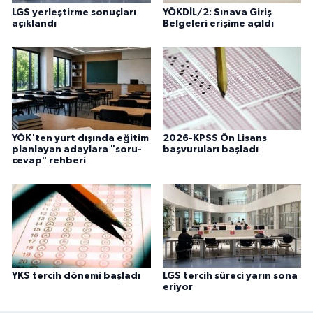
LGS yerleştirme sonuçları
YÖKDİL/2: Sınava Giriş
Karaman Müftülüğü
açıklandı
Belgeleri erişime açıldı
Kars Müftülüğü
Kastamonu Müftülüğü
Kayseri Müftülüğü
YÖK'ten yurt dışında eğitim
2026-KPSS Ön Lisans
planlayan adaylara "soru-
başvuruları başladı
cevap" rehberi
Kilis Müftülüğü
Kırıkkale Müftülüğü
Kırklareli Müftülüğü
Kırşehir Müftülüğü
YKS tercih dönemi başladı
LGS tercih süreci yarın sona
eriyor
Kocaeli Müftülüğü