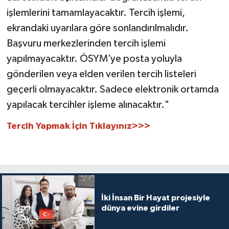
Diyarbakır Müftülüğü
İhtida Haberleri
işlemlerini tamamlayacaktır. Tercih işlemi,
ekrandaki uyarılara göre sonlandırılmalıdır.
Düzce Müftülüğü
YAŞAM
Başvuru merkezlerinden tercih işlemi
Edirne Müftülüğü
yapılmayacaktır. ÖSYM’ye posta yoluyla
gönderilen veya elden verilen tercih listeleri
Elazığ Müftülüğü
geçerli olmayacaktır. Sadece elektronik ortamda
yapılacak tercihler işleme alınacaktır."
Erzincan Müftülüğü
Tercih Yapmak İçin Tıklayınız>>>
Erzurum Müftülüğü
Eskişehir Müftülüğü
Gaziantep Müftülüğü
İki İnsan Bir Hayat projesiyle
dünya evine girdiler
Giresun Müftülüğü