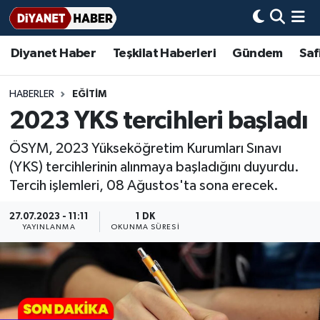
Diyanet Haber
Teşkilat Haberleri
Gündem
Saf
Diyanet Haber
Adana Müftülüğü
Bir Ayet
Aile Dergisi
İmam Hatip Okulları
Başmakale
Hadis-i Şerifler
Nöbetçi Eczaneler
Teşkilat Haberleri
Adıyaman Müftülüğü
Bir Hikaye
Aylık Dergi
Hayat Okumaları
Hava Durumu
HABERLER
EĞİTİM
2023 YKS tercihleri başladı
Afyonkarahisar Müftülüğü
Gündem
Biyografiler
Ankara Namaz Vakitleri
ÖSYM, 2023 Yükseköğretim Kurumları Sınavı
Ağrı Müftülüğü
#Keşfet
Dini kavramlar
Trafik Durumu
(YKS) tercihlerinin alınmaya başladığını duyurdu.
Tercih işlemleri, 08 Ağustos'ta sona erecek.
Aksaray Müftülüğü
Diyanet Bilgi
Basında Bugün
Süper Lig Puan Durumu ve Fikstür
27.07.2023 - 11:11
1 DK
YAYINLANMA
OKUNMA SÜRESI
Amasya Müftülüğü
Diyanet Takvimi
DİYANET eKİTAP
Tüm Manşetler
Ankara Müftülüğü
Dualar
Diyanet Dergi
Son Dakika Haberleri
Antalya Müftülüğü
Hadislerle İslam
TDV
Haber Arşivi