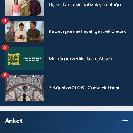
Üç kız kardeşin hafızlık yolculuğu
Yalova Müftülüğü
4
Yozgat Müftülüğü
Kabeyi görme hayali gerçek olacak
Zonguldak Müftülüğü
5
Misafirperverlik: İkram Ahlakı
6
7 Ağustos 2026 - Cuma Hutbesi
Anket