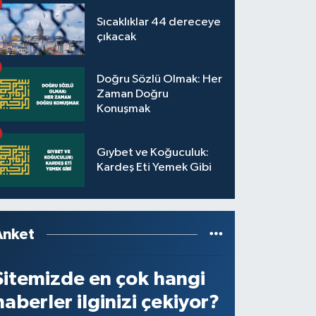
Sıcaklıklar 44 dereceye
çıkacak
Doğru Sözlü Olmak: Her
Zaman Doğru
Konuşmak
Gıybet ve Koğuculuk:
Kardeş Eti Yemek Gibi
Anket
Sitemizde en çok hangi
haberler ilginizi çekiyor?