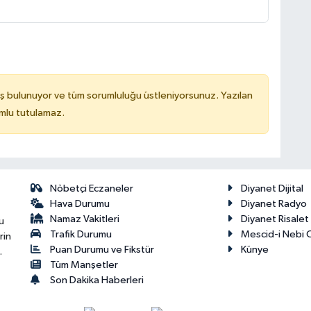
ş bulunuyor ve tüm sorumluluğu üstleniyorsunuz. Yazılan
mlu tutulamaz.
Nöbetçi Eczaneler
Diyanet Dijital
Hava Durumu
Diyanet Radyo
Namaz Vakitleri
Diyanet Risale
u
Trafik Durumu
Mescid-i Nebi C
rin
Puan Durumu ve Fikstür
Künye
.
Tüm Manşetler
Son Dakika Haberleri