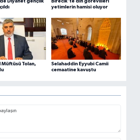
de Diyanet gençlik
Birecik'te din görevlileri
ıldı
yetimlerin hamisi oluyor
İl Müftüsü Tolan,
Selahaddin Eyyubi Camii
du
cemaatine kavuştu