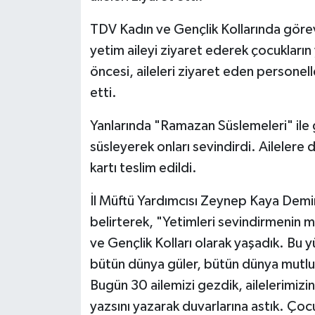
TDV Kadın ve Gençlik Kollarında göre
Bitlis Müftülüğü
Sağlık
yetim aileyi ziyaret ederek çocuklar
Bolu Müftülüğü
Makaleler
öncesi, aileleri ziyaret eden personell
etti.
Burdur Müftülüğü
Ekonomi
Yanlarında "Ramazan Süslemeleri" ile 
Bursa Müftülüğü
Duyurular
süsleyerek onları sevindirdi. Ailelere d
kartı teslim edildi.
Çanakkale Müftülüğü
Podcast
İl Müftü Yardımcısı Zeynep Kaya Demirta
Çankırı Müftülüğü
Bilim, Teknoloji
belirterek, "Yetimleri sevindirmenin m
ve Gençlik Kolları olarak yaşadık. Bu
Çorum Müftülüğü
Biyografiler
bütün dünya güler, bütün dünya mutlu 
Denizli Müftülüğü
Diyanet TV
Bugün 30 ailemizi gezdik, ailelerimizin
yazsını yazarak duvarlarına astık. Çoc