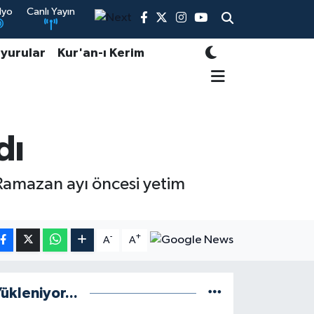
dyo
Canlı Yayın
yurular
Kur'an-ı Kerim
dı
 Ramazan ayı öncesi yetim
-
+
A
A
ükleniyor...