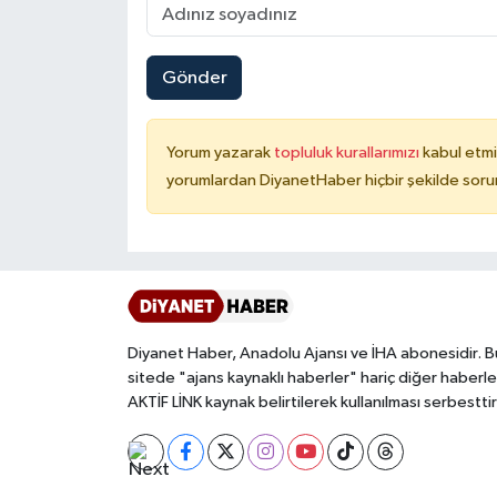
Konya Müftülüğü
Gönder
Kütahya Müftülüğü
Yorum yazarak
topluluk kurallarımızı
kabul etmi
Malatya Müftülüğü
yorumlardan DiyanetHaber hiçbir şekilde soru
Manisa Müftülüğü
Mardin Müftülüğü
Mersin Müftülüğü
Diyanet Haber, Anadolu Ajansı ve İHA abonesidir. B
sitede "ajans kaynaklı haberler" hariç diğer haberle
Muğla Müftülüğü
AKTİF LİNK kaynak belirtilerek kullanılması serbesttir
Muş Müftülüğü
Nevşehir Müftülüğü