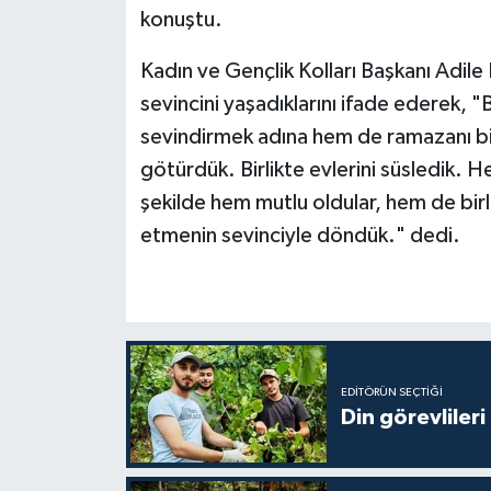
Diyarbakır Müftülüğü
İhtida Haberleri
konuştu.
Düzce Müftülüğü
YAŞAM
Kadın ve Gençlik Kolları Başkanı Adil
sevincini yaşadıklarını ifade ederek, 
Edirne Müftülüğü
sevindirmek adına hem de ramazanı bir
götürdük. Birlikte evlerini süsledik. He
Elazığ Müftülüğü
şekilde hem mutlu oldular, hem de birl
Erzincan Müftülüğü
etmenin sevinciyle döndük." dedi.
Erzurum Müftülüğü
Eskişehir Müftülüğü
EDITÖRÜN SEÇTIĞI
Gaziantep Müftülüğü
Din görevlileri
Giresun Müftülüğü