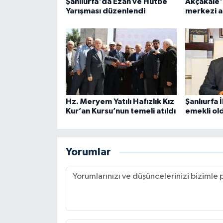
Şanlıurfa'da Ezan ve Hutbe
Akçakale'
Yarışması düzenlendi
merkezi aç
Karaman Müftülüğü
Kars Müftülüğü
Kastamonu Müftülüğü
Kayseri Müftülüğü
Hz. Meryem Yatılı Hafızlık Kız
Şanlıurfa 
Kur’an Kursu’nun temeli atıldı
emekli ol
Kilis Müftülüğü
Kırıkkale Müftülüğü
Yorumlar
Kırklareli Müftülüğü
Kırşehir Müftülüğü
Kocaeli Müftülüğü