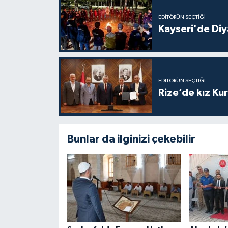
Gümüşhane Müftülüğü
EDITÖRÜN SEÇTIĞI
Kayseri'de Diy
Hakkari Müftülüğü
Hatay Müftülüğü
EDITÖRÜN SEÇTIĞI
Iğdır Müftülüğü
Rize’de kız Ku
Isparta Müftülüğü
Bunlar da ilginizi çekebilir
İstanbul Müftülüğü
İzmir Müftülüğü
Kahramanmaraş Müftülüğü
Karabük Müftülüğü