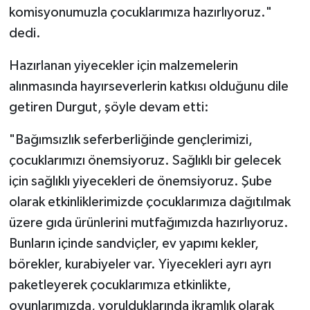
Diyarbakır Müftülüğü
İhtida Haberleri
komisyonumuzla çocuklarımıza hazırlıyoruz."
dedi.
Düzce Müftülüğü
YAŞAM
Hazırlanan yiyecekler için malzemelerin
Edirne Müftülüğü
alınmasında hayırseverlerin katkısı olduğunu dile
getiren Durgut, şöyle devam etti:
Elazığ Müftülüğü
"Bağımsızlık seferberliğinde gençlerimizi,
Erzincan Müftülüğü
çocuklarımızı önemsiyoruz. Sağlıklı bir gelecek
için sağlıklı yiyecekleri de önemsiyoruz. Şube
Erzurum Müftülüğü
olarak etkinliklerimizde çocuklarımıza dağıtılmak
Eskişehir Müftülüğü
üzere gıda ürünlerini mutfağımızda hazırlıyoruz.
Bunların içinde sandviçler, ev yapımı kekler,
Gaziantep Müftülüğü
börekler, kurabiyeler var. Yiyecekleri ayrı ayrı
paketleyerek çocuklarımıza etkinlikte,
Giresun Müftülüğü
oyunlarımızda, yorulduklarında ikramlık olarak