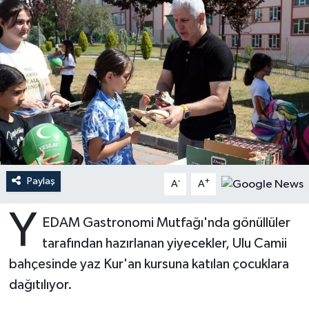
Ardahan Müftülüğü
Kudüs
Hutbeler
Artvin Müftülüğü
Kurban
DİYANET AKADEMİ
Aydın Müftülüğü
Mukabele
DİYANET GENÇLİK
Balıkesir Müftülüğü
Peygamberimizin Hayatı
DİYANET RADYO/TV
Bartın Müftülüğü
Ramazan
DEPREM
Paylaş
-
+
A
A
Batman Müftülüğü
Sahabeler
Dünya
Y
EDAM Gastronomi Mutfağı'nda gönüllüler
Bayburt Müftülüğü
Zekat
Eğitim
tarafından hazırlanan yiyecekler, Ulu Camii
bahçesinde yaz Kur'an kursuna katılan çocuklara
Bilecik Müftülüğü
Kültür-Sanat
dağıtılıyor.
Bingöl Müftülüğü
Aile