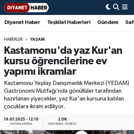
Diyanet Haber
Teşkilat Haberleri
Gündem
Saf
Diyanet Haber
Adana Müftülüğü
Bir Ayet
Aile Dergisi
İmam Hatip Okulları
Başmakale
Hadis-i Şerifler
Nöbetçi Eczaneler
Teşkilat Haberleri
Adıyaman Müftülüğü
Bir Hikaye
Aylık Dergi
Hayat Okumaları
Hava Durumu
HABERLER
YAŞAM
Kastamonu'da yaz Kur'an
Afyonkarahisar Müftülüğü
Gündem
Biyografiler
Ankara Namaz Vakitleri
kursu öğrencilerine ev
Ağrı Müftülüğü
#Keşfet
Dini kavramlar
Trafik Durumu
yapımı ikramlar
Kastamonu Yeşilay Danışmanlık Merkezi (YEDAM)
Aksaray Müftülüğü
Diyanet Bilgi
Basında Bugün
Süper Lig Puan Durumu ve Fikstür
Gastronomi Mutfağı'nda gönüllüler tarafından
hazırlanan yiyecekler, yaz Kur'an kursuna katılan
Amasya Müftülüğü
Diyanet Takvimi
DİYANET eKİTAP
Tüm Manşetler
çocuklara ikram ediliyor.
Ankara Müftülüğü
Dualar
Diyanet Dergi
Son Dakika Haberleri
19.07.2025 - 12:10
2 DK
YAYINLANMA
OKUNMA SÜRESI
Antalya Müftülüğü
Hadislerle İslam
TDV
Haber Arşivi