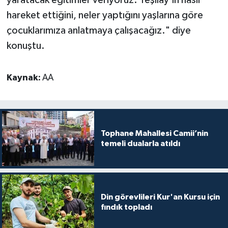
hareket ettiğini, neler yaptığını yaşlarına göre
Karaman Müftülüğü
çocuklarımıza anlatmaya çalışacağız." diye
Kars Müftülüğü
konuştu.
Kastamonu Müftülüğü
Kaynak:
AA
Kayseri Müftülüğü
Kilis Müftülüğü
Tophane Mahallesi Camii’nin
temeli dualarla atıldı
Kırıkkale Müftülüğü
Kırklareli Müftülüğü
Kırşehir Müftülüğü
Din görevlileri Kur'an Kursu için
fındık topladı
Kocaeli Müftülüğü