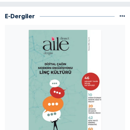
Yalova Müftülüğü
E-Dergiler
Yozgat Müftülüğü
Zonguldak Müftülüğü