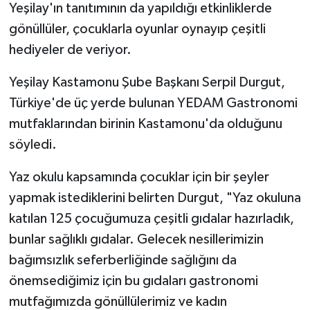
Yeşilay'ın tanıtımının da yapıldığı etkinliklerde
gönüllüler, çocuklarla oyunlar oynayıp çeşitli
Bitlis Müftülüğü
Sağlık
hediyeler de veriyor.
Bolu Müftülüğü
Makaleler
Yeşilay Kastamonu Şube Başkanı Serpil Durgut,
Türkiye'de üç yerde bulunan YEDAM Gastronomi
Burdur Müftülüğü
Ekonomi
mutfaklarından birinin Kastamonu'da olduğunu
Bursa Müftülüğü
Duyurular
söyledi.
Çanakkale Müftülüğü
Podcast
Yaz okulu kapsamında çocuklar için bir şeyler
yapmak istediklerini belirten Durgut, "Yaz okuluna
Çankırı Müftülüğü
Bilim, Teknoloji
katılan 125 çocuğumuza çeşitli gıdalar hazırladık,
bunlar sağlıklı gıdalar. Gelecek nesillerimizin
Çorum Müftülüğü
Biyografiler
bağımsızlık seferberliğinde sağlığını da
Denizli Müftülüğü
Diyanet TV
önemsediğimiz için bu gıdaları gastronomi
mutfağımızda gönüllülerimiz ve kadın