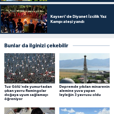
Konya Müftülüğü
Kayseri'de Diyanet İzcilik Yaz
Kampı ateşi yandı
Kütahya Müftülüğü
Malatya Müftülüğü
Bunlar da ilginizi çekebilir
Manisa Müftülüğü
Mardin Müftülüğü
Mersin Müftülüğü
Tuz Gölü'nde yumurtadan
Depremde yıkılan minarenin
Muğla Müftülüğü
çıkan yavru flamingolar
alemine yuva yapan
doğaya uyum sağlamayı
leyleğin 3 yavrusu oldu
öğreniyor
Muş Müftülüğü
Nevşehir Müftülüğü