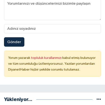
Sivas Müftülüğü
Şanlıurfa Müftülüğü
Şırnak Müftülüğü
Tekirdağ Müftülüğü
Gönder
Tokat Müftülüğü
Yorum yazarak
topluluk kurallarımızı
kabul etmiş bulunuyor
Trabzon Müftülüğü
ve tüm sorumluluğu üstleniyorsunuz. Yazılan yorumlardan
DiyanetHaber hiçbir şekilde sorumlu tutulamaz.
Tunceli Müftülüğü
Uşak Müftülüğü
Van Müftülüğü
Yükleniyor...