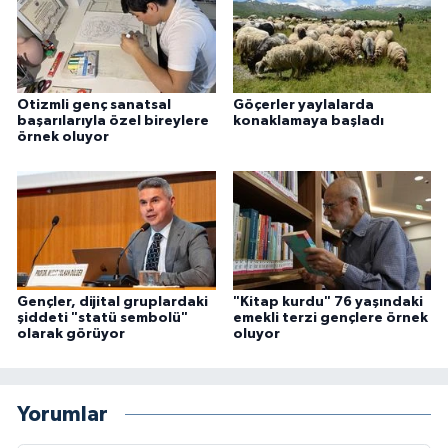
Niğde Müftülüğü
Ordu Müftülüğü
Otizmli genç sanatsal
Göçerler yaylalarda
başarılarıyla özel bireylere
konaklamaya başladı
örnek oluyor
Osmaniye Müftülüğü
Rize Müftülüğü
Sakarya Müftülüğü
Gençler, dijital gruplardaki
"Kitap kurdu" 76 yaşındaki
Samsun Müftülüğü
şiddeti "statü sembolü"
emekli terzi gençlere örnek
olarak görüyor
oluyor
Siirt Müftülüğü
Sinop Müftülüğü
Yorumlar