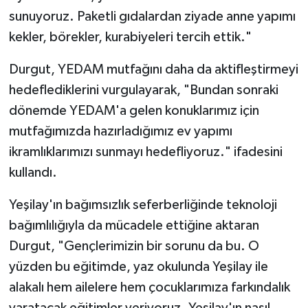
Gümüşhane Müftülüğü
sunuyoruz. Paketli gıdalardan ziyade anne yapımı
kekler, börekler, kurabiyeleri tercih ettik."
Hakkari Müftülüğü
Durgut, YEDAM mutfağını daha da aktifleştirmeyi
Hatay Müftülüğü
hedeflediklerini vurgulayarak, "Bundan sonraki
dönemde YEDAM'a gelen konuklarımız için
Iğdır Müftülüğü
mutfağımızda hazırladığımız ev yapımı
ikramlıklarımızı sunmayı hedefliyoruz." ifadesini
Isparta Müftülüğü
kullandı.
İstanbul Müftülüğü
Yeşilay'ın bağımsızlık seferberliğinde teknoloji
İzmir Müftülüğü
bağımlılığıyla da mücadele ettiğine aktaran
Durgut, "Gençlerimizin bir sorunu da bu. O
Kahramanmaraş Müftülüğü
yüzden bu eğitimde, yaz okulunda Yeşilay ile
alakalı hem ailelere hem çocuklarımıza farkındalık
Karabük Müftülüğü
yaratacak eğitimler veriyoruz. Yeşilay'ın nasıl