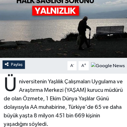
Ardahan Müftülüğü
Kudüs
Hutbeler
Artvin Müftülüğü
Kurban
DİYANET AKADEMİ
Aydın Müftülüğü
Mukabele
DİYANET GENÇLİK
Balıkesir Müftülüğü
Peygamberimizin Hayatı
DİYANET RADYO/TV
Paylaş
-
+
A
A
Bartın Müftülüğü
Ramazan
DEPREM
Ü
niversitenin Yaşlılık Çalışmaları Uygulama ve
Batman Müftülüğü
Sahabeler
Dünya
Araştırma Merkezi (YAŞAM) kurucu müdürü
Bayburt Müftülüğü
Zekat
Eğitim
de olan Özmete, 1 Ekim Dünya Yaşlılar Günü
dolayısıyla AA muhabirine, Türkiye'de 65 ve daha
Bilecik Müftülüğü
Kültür-Sanat
büyük yaşta 8 milyon 451 bin 669 kişinin
yaşadığını söyledi.
Bingöl Müftülüğü
Aile