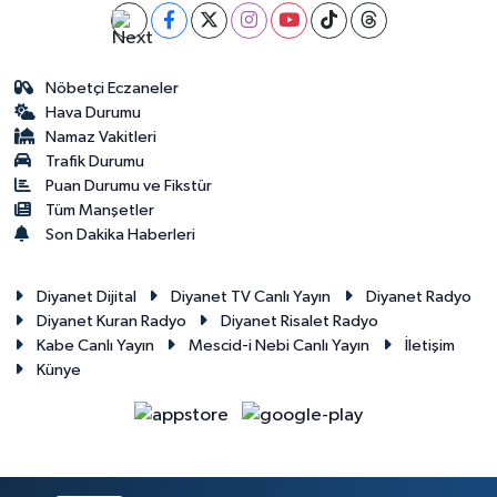
Nöbetçi Eczaneler
Hava Durumu
Namaz Vakitleri
Trafik Durumu
Puan Durumu ve Fikstür
Tüm Manşetler
Son Dakika Haberleri
Diyanet Dijital
Diyanet TV Canlı Yayın
Diyanet Radyo
Diyanet Kuran Radyo
Diyanet Risalet Radyo
Kabe Canlı Yayın
Mescid-i Nebi Canlı Yayın
İletişim
Künye