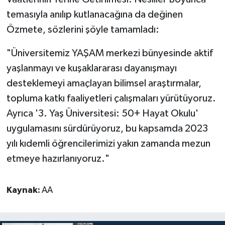
Yalova Müftülüğü
temasıyla anılıp kutlanacağına da değinen
Özmete, sözlerini şöyle tamamladı:
Yozgat Müftülüğü
"Üniversitemiz YAŞAM merkezi bünyesinde aktif
Zonguldak Müftülüğü
yaşlanmayı ve kuşaklararası dayanışmayı
desteklemeyi amaçlayan bilimsel araştırmalar,
topluma katkı faaliyetleri çalışmaları yürütüyoruz.
Ayrıca '3. Yaş Üniversitesi: 50+ Hayat Okulu'
uygulamasını sürdürüyoruz, bu kapsamda 2023
yılı kıdemli öğrencilerimizi yakın zamanda mezun
etmeye hazırlanıyoruz."
Kaynak:
AA