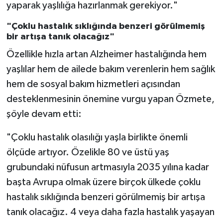
yaparak yaşlılığa hazırlanmak gerekiyor."
Karaman Müftülüğü
"Çoklu hastalık sıklığında benzeri görülmemiş
bir artışa tanık olacağız"
Kars Müftülüğü
Özellikle hızla artan Alzheimer hastalığında hem
Kastamonu Müftülüğü
yaşlılar hem de ailede bakım verenlerin hem sağlık
hem de sosyal bakım hizmetleri açısından
Kayseri Müftülüğü
desteklenmesinin önemine vurgu yapan Özmete,
şöyle devam etti:
Kilis Müftülüğü
"Çoklu hastalık olasılığı yaşla birlikte önemli
Kırıkkale Müftülüğü
ölçüde artıyor. Özelikle 80 ve üstü yaş
grubundaki nüfusun artmasıyla 2035 yılına kadar
Kırklareli Müftülüğü
başta Avrupa olmak üzere birçok ülkede çoklu
Kırşehir Müftülüğü
hastalık sıklığında benzeri görülmemiş bir artışa
tanık olacağız. 4 veya daha fazla hastalık yaşayan
Kocaeli Müftülüğü