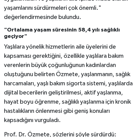
Diyarbakır Müftülüğü
İhtida Haberleri
yaşamlarını sürdürmeleri çok önemli."
değerlendirmesinde bulundu.
Düzce Müftülüğü
YAŞAM
"Ortalama yaşam süresinin 58,4 yılı sağlıklı
Edirne Müftülüğü
geçiyor"
Yaşlılara yönelik hizmetlerin aile üyelerini de
Elazığ Müftülüğü
kapsaması gerektiğini, özellikle yaşlılara bakım
Erzincan Müftülüğü
verenlerin büyük çoğunluğunun kadınlardan
oluştuğunu belirten Özmete, yaşlanmanın, sağlık
Erzurum Müftülüğü
harcamaları, yaşlı bakım sigorta sistemi, yaşlılarda
dijital becerilerin geliştirilmesi, aktif yaşlanma,
Eskişehir Müftülüğü
hayat boyu öğrenme, sağlıklı yaşlanma için kronik
hastalıkların önlenmesi gibi geniş konuları
Gaziantep Müftülüğü
kapsadığını vurguladı.
Giresun Müftülüğü
Prof. Dr. Özmete, sözlerini şöyle sürdürdü: