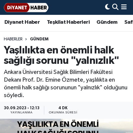
Diyanet Haber
Teşkilat Haberleri
Gündem
Saf
Diyanet Haber
Adana Müftülüğü
Bir Ayet
Aile Dergisi
İmam Hatip Okulları
Başmakale
Hadis-i Şerifler
Nöbetçi Eczaneler
Teşkilat Haberleri
Adıyaman Müftülüğü
Bir Hikaye
Aylık Dergi
Hayat Okumaları
Hava Durumu
HABERLER
GÜNDEM
Yaşlılıkta en önemli halk
Afyonkarahisar Müftülüğü
Gündem
Biyografiler
Ankara Namaz Vakitleri
sağlığı sorunu "yalnızlık"
Ağrı Müftülüğü
#Keşfet
Dini kavramlar
Trafik Durumu
Ankara Üniversitesi Sağlık Bilimleri Fakültesi
Dekanı Prof. Dr. Emine Özmete, yaşlılıkta en
Aksaray Müftülüğü
Diyanet Bilgi
Basında Bugün
Süper Lig Puan Durumu ve Fikstür
önemli halk sağlığı sorununun "yalnızlık" olduğunu
söyledi.
Amasya Müftülüğü
Diyanet Takvimi
DİYANET eKİTAP
Tüm Manşetler
30.09.2023 - 12:13
4 DK
Ankara Müftülüğü
Dualar
Diyanet Dergi
Son Dakika Haberleri
YAYINLANMA
OKUNMA SÜRESI
Antalya Müftülüğü
Hadislerle İslam
TDV
Haber Arşivi