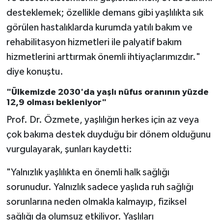
desteklemek; özellikle demans gibi yaşlılıkta sık
Niğde Müftülüğü
görülen hastalıklarda kurumda yatılı bakım ve
rehabilitasyon hizmetleri ile palyatif bakım
Ordu Müftülüğü
hizmetlerini arttırmak önemli ihtiyaçlarımızdır."
diye konuştu.
Osmaniye Müftülüğü
"Ülkemizde 2030'da yaşlı nüfus oranının yüzde
Rize Müftülüğü
12,9 olması bekleniyor"
Prof. Dr. Özmete, yaşlılığın herkes için az veya
Sakarya Müftülüğü
çok bakıma destek duyduğu bir dönem olduğunu
vurgulayarak, şunları kaydetti:
Samsun Müftülüğü
"Yalnızlık yaşlılıkta en önemli halk sağlığı
Siirt Müftülüğü
sorunudur. Yalnızlık sadece yaşlıda ruh sağlığı
Sinop Müftülüğü
sorunlarına neden olmakla kalmayıp, fiziksel
sağlığı da olumsuz etkiliyor. Yaşlıları