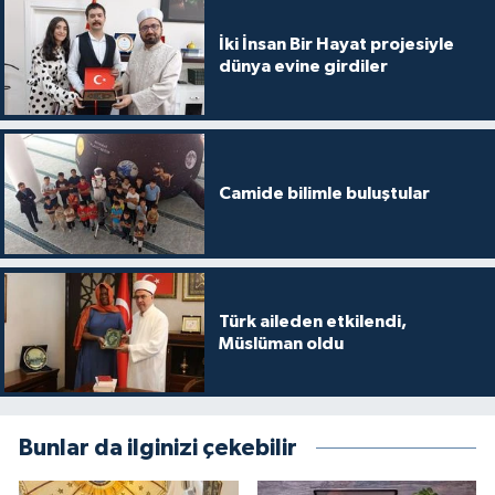
İki İnsan Bir Hayat projesiyle
dünya evine girdiler
Camide bilimle buluştular
Türk aileden etkilendi,
Müslüman oldu
Bunlar da ilginizi çekebilir