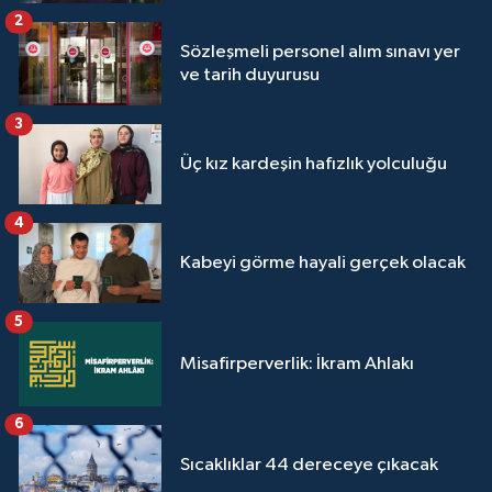
2
Sözleşmeli personel alım sınavı yer
ve tarih duyurusu
3
Üç kız kardeşin hafızlık yolculuğu
4
Kabeyi görme hayali gerçek olacak
5
Misafirperverlik: İkram Ahlakı
6
Sıcaklıklar 44 dereceye çıkacak