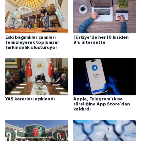
Eski bağımlılar camileri
Türkiye'de her 10 kişiden
temizleyerek toplumsal
9'u internette
farkındalık oluşturuyor
YAŞ kararları açıklandı
Apple, Telegram’ı kısa
süreliğine App Store’dan
kaldırdı