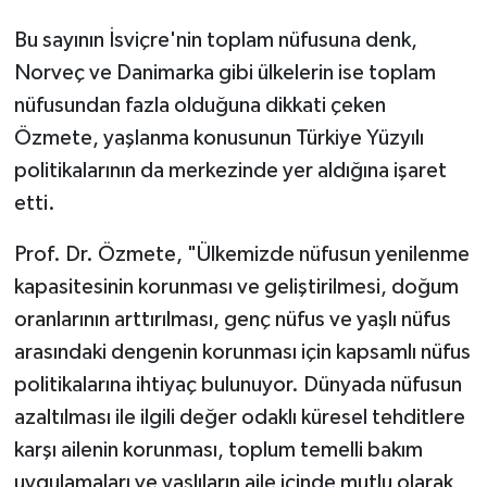
Bu sayının İsviçre'nin toplam nüfusuna denk,
Bitlis Müftülüğü
Sağlık
Norveç ve Danimarka gibi ülkelerin ise toplam
nüfusundan fazla olduğuna dikkati çeken
Bolu Müftülüğü
Makaleler
Özmete, yaşlanma konusunun Türkiye Yüzyılı
Burdur Müftülüğü
Ekonomi
politikalarının da merkezinde yer aldığına işaret
etti.
Bursa Müftülüğü
Duyurular
Prof. Dr. Özmete, "Ülkemizde nüfusun yenilenme
Çanakkale Müftülüğü
Podcast
kapasitesinin korunması ve geliştirilmesi, doğum
oranlarının arttırılması, genç nüfus ve yaşlı nüfus
Çankırı Müftülüğü
Bilim, Teknoloji
arasındaki dengenin korunması için kapsamlı nüfus
politikalarına ihtiyaç bulunuyor. Dünyada nüfusun
Çorum Müftülüğü
Biyografiler
azaltılması ile ilgili değer odaklı küresel tehditlere
Denizli Müftülüğü
Diyanet TV
karşı ailenin korunması, toplum temelli bakım
uygulamaları ve yaşlıların aile içinde mutlu olarak