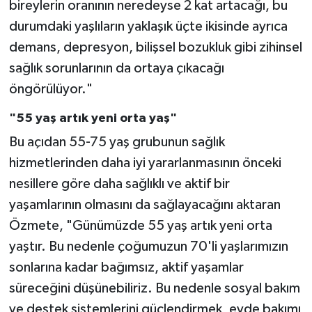
bireylerin oranının neredeyse 2 kat artacağı, bu
durumdaki yaşlıların yaklaşık üçte ikisinde ayrıca
Konya Müftülüğü
demans, depresyon, bilişsel bozukluk gibi zihinsel
Kütahya Müftülüğü
sağlık sorunlarının da ortaya çıkacağı
öngörülüyor."
Malatya Müftülüğü
"55 yaş artık yeni orta yaş"
Manisa Müftülüğü
Bu açıdan 55-75 yaş grubunun sağlık
hizmetlerinden daha iyi yararlanmasının önceki
Mardin Müftülüğü
nesillere göre daha sağlıklı ve aktif bir
yaşamlarının olmasını da sağlayacağını aktaran
Mersin Müftülüğü
Özmete, "Günümüzde 55 yaş artık yeni orta
Muğla Müftülüğü
yaştır. Bu nedenle çoğumuzun 70'li yaşlarımızın
sonlarına kadar bağımsız, aktif yaşamlar
Muş Müftülüğü
süreceğini düşünebiliriz. Bu nedenle sosyal bakım
ve destek sistemlerini güçlendirmek, evde bakımı
Nevşehir Müftülüğü