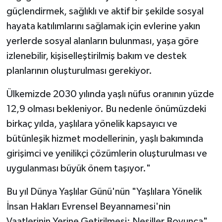
Sivas Müftülüğü
güçlendirmek, sağlıklı ve aktif bir şekilde sosyal
hayata katılımlarını sağlamak için evlerine yakın
Şanlıurfa Müftülüğü
yerlerde sosyal alanların bulunması, yaşa göre
izlenebilir, kişiselleştirilmiş bakım ve destek
Şırnak Müftülüğü
planlarının oluşturulması gerekiyor.
Tekirdağ Müftülüğü
Ülkemizde 2030 yılında yaşlı nüfus oranının yüzde
Tokat Müftülüğü
12,9 olması bekleniyor. Bu nedenle önümüzdeki
birkaç yılda, yaşlılara yönelik kapsayıcı ve
Trabzon Müftülüğü
bütünleşik hizmet modellerinin, yaşlı bakımında
girişimci ve yenilikçi çözümlerin oluşturulması ve
Tunceli Müftülüğü
uygulanması büyük önem taşıyor."
Uşak Müftülüğü
Bu yıl Dünya Yaşlılar Günü'nün "Yaşlılara Yönelik
İnsan Hakları Evrensel Beyannamesi'nin
Van Müftülüğü
Vaatlerinin Yerine Getirilmesi: Nesiller Boyunca"