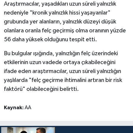
Diyarbakır Müftülüğü
İhtida Haberleri
Araştırmacılar, yaşadıkları uzun süreli yalnızlık
nedeniyle "kronik yalnızlık hissi yaşayanlar"
Düzce Müftülüğü
YAŞAM
grubunda yer alanların, yalnızlık düzeyi düşük
olanlara oranla felç geçirmiş olma oranının yüzde
Edirne Müftülüğü
56 daha yüksek olduğunu tespit etti.
Elazığ Müftülüğü
Bu bulgular ışığında, yalnızlığın felç üzerindeki
etkilerinin uzun vadede ortaya çıkabileceğini
Erzincan Müftülüğü
ifade eden araştırmacılar, uzun süreli yalnızlığın
Erzurum Müftülüğü
yaşlılarda "felç geçirme ihtimalini artıran bir risk
faktörü" olabileceğini belirtti.
Eskişehir Müftülüğü
Kaynak:
AA
Gaziantep Müftülüğü
Giresun Müftülüğü