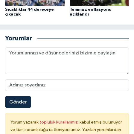
Sıcaklıklar 44 dereceye
Temmuz enflasyonu
Konya Müftülüğü
çıkacak
açıklandı
Kütahya Müftülüğü
Yorumlar
Malatya Müftülüğü
Manisa Müftülüğü
Mardin Müftülüğü
Mersin Müftülüğü
Gönder
Muğla Müftülüğü
Muş Müftülüğü
Yorum yazarak
topluluk kurallarımızı
kabul etmiş bulunuyor
ve tüm sorumluluğu üstleniyorsunuz. Yazılan yorumlardan
Nevşehir Müftülüğü