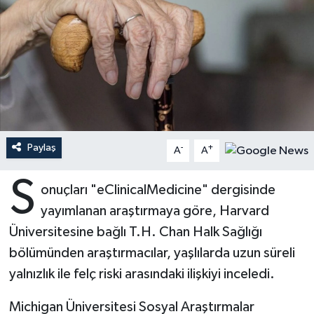
Ardahan Müftülüğü
Kudüs
Hutbeler
Artvin Müftülüğü
Kurban
DİYANET AKADEMİ
Aydın Müftülüğü
Mukabele
DİYANET GENÇLİK
Balıkesir Müftülüğü
Peygamberimizin Hayatı
DİYANET RADYO/TV
Paylaş
-
+
A
A
Bartın Müftülüğü
Ramazan
DEPREM
S
onuçları "eClinicalMedicine" dergisinde
Batman Müftülüğü
Sahabeler
Dünya
yayımlanan araştırmaya göre, Harvard
Üniversitesine bağlı T.H. Chan Halk Sağlığı
Bayburt Müftülüğü
Zekat
Eğitim
bölümünden araştırmacılar, yaşlılarda uzun süreli
yalnızlık ile felç riski arasındaki ilişkiyi inceledi.
Bilecik Müftülüğü
Kültür-Sanat
Michigan Üniversitesi Sosyal Araştırmalar
Bingöl Müftülüğü
Aile