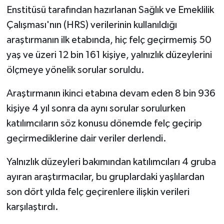
Enstitüsü tarafından hazırlanan Sağlık ve Emeklilik
Bitlis Müftülüğü
Sağlık
Çalışması'nın (HRS) verilerinin kullanıldığı
araştırmanın ilk etabında, hiç felç geçirmemiş 50
Bolu Müftülüğü
Makaleler
yaş ve üzeri 12 bin 161 kişiye, yalnızlık düzeylerini
ölçmeye yönelik sorular soruldu.
Burdur Müftülüğü
Ekonomi
Araştırmanın ikinci etabına devam eden 8 bin 936
Bursa Müftülüğü
Duyurular
kişiye 4 yıl sonra da aynı sorular sorulurken
katılımcıların söz konusu dönemde felç geçirip
Çanakkale Müftülüğü
Podcast
geçirmediklerine dair veriler derlendi.
Çankırı Müftülüğü
Bilim, Teknoloji
Yalnızlık düzeyleri bakımından katılımcıları 4 gruba
ayıran araştırmacılar, bu gruplardaki yaşlılardan
Çorum Müftülüğü
Biyografiler
son dört yılda felç geçirenlere ilişkin verileri
Denizli Müftülüğü
Diyanet TV
karşılaştırdı.