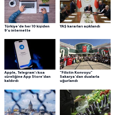
Karaman Müftülüğü
Kars Müftülüğü
Türkiye'de her 10 kişiden
YAŞ kararları açıklandı
9'u internette
Kastamonu Müftülüğü
Kayseri Müftülüğü
Kilis Müftülüğü
Kırıkkale Müftülüğü
Apple, Telegram’ı kısa
"Filistin Konvoyu"
süreliğine App Store’dan
Sakarya'dan dualarla
kaldırdı
uğurlandı
Kırklareli Müftülüğü
Kırşehir Müftülüğü
Kocaeli Müftülüğü