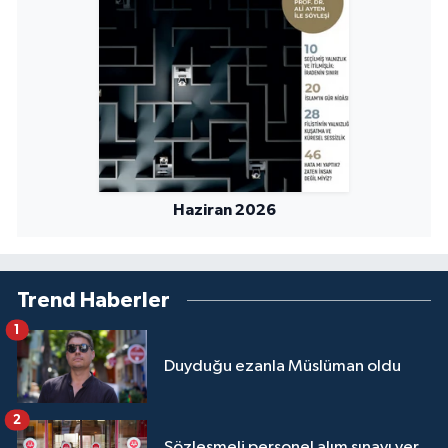
Sivas Müftülüğü
Şanlıurfa Müftülüğü
Şırnak Müftülüğü
Tekirdağ Müftülüğü
Haziran 2026
Tokat Müftülüğü
Trabzon Müftülüğü
Trend Haberler
Tunceli Müftülüğü
1
Duyduğu ezanla Müslüman oldu
Uşak Müftülüğü
Van Müftülüğü
2
Sözleşmeli personel alım sınavı yer