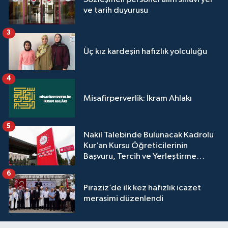
ve tarih duyurusu
Yalova Müftülüğü
3
Yozgat Müftülüğü
Üç kız kardeşin hafızlık yolculuğu
Zonguldak Müftülüğü
4
Misafirperverlik: İkram Ahlakı
5
Nakil Talebinde Bulunacak Kadrolu
Kur’an Kursu Öğreticilerinin
Başvuru, Tercih ve Yerleştirme
İşlemleri duyurusu
6
Piraziz’de ilk kez hafızlık icazet
merasimi düzenlendi