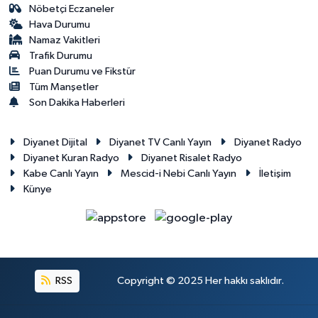
Nöbetçi Eczaneler
Hava Durumu
Namaz Vakitleri
Trafik Durumu
Puan Durumu ve Fikstür
Tüm Manşetler
Son Dakika Haberleri
Diyanet Dijital
Diyanet TV Canlı Yayın
Diyanet Radyo
Diyanet Kuran Radyo
Diyanet Risalet Radyo
Kabe Canlı Yayın
Mescid-i Nebi Canlı Yayın
İletişim
Künye
RSS
Copyright © 2025 Her hakkı saklıdır.