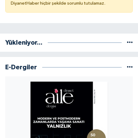
DiyanetHaber hiçbir şekilde sorumlu tutulamaz.
Niğde Müftülüğü
Ordu Müftülüğü
Yükleniyor...
Osmaniye Müftülüğü
Rize Müftülüğü
E-Dergiler
Sakarya Müftülüğü
Samsun Müftülüğü
Siirt Müftülüğü
Sinop Müftülüğü