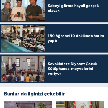
Gümüşhane Müftülüğü
Kabeyi görme hayali gerçek
olacak
Hakkari Müftülüğü
Hatay Müftülüğü
150 öğrenci 10 dakikada hatim
yaptı
Iğdır Müftülüğü
Isparta Müftülüğü
Kavaklıdere Diyanet Çocuk
İstanbul Müftülüğü
Kütüphanesi meyvelerini
veriyor
İzmir Müftülüğü
Kahramanmaraş Müftülüğü
Bunlar da ilginizi çekebilir
Karabük Müftülüğü