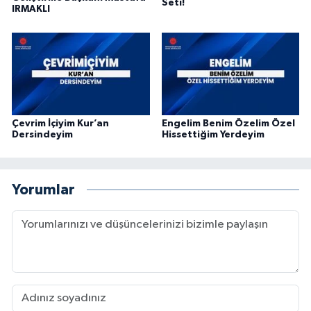
Seti!
IRMAKLI
Gümüşhane Müftülüğü
Hakkari Müftülüğü
Hatay Müftülüğü
Iğdır Müftülüğü
Çevrim İçiyim Kur’an
Engelim Benim Özelim Özel
Dersindeyim
Hissettiğim Yerdeyim
Isparta Müftülüğü
Yorumlar
İstanbul Müftülüğü
İzmir Müftülüğü
Kahramanmaraş Müftülüğü
Karabük Müftülüğü