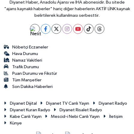
Diyanet Haber, Anadolu Ajansı ve İHA abonesidir. Bu sitede
Yalova Müftülüğü
"ajans kaynaklı haberler" hariç diğer haberlerin AKTİF LİNK kaynak
belirtilerek kullanılması serbesttir.
Yozgat Müftülüğü
Zonguldak Müftülüğü
Nöbetçi Eczaneler
Hava Durumu
Namaz Vakitleri
Trafik Durumu
Puan Durumu ve Fikstür
Tüm Manşetler
Son Dakika Haberleri
Diyanet Dijital
Diyanet TV Canlı Yayın
Diyanet Radyo
Diyanet Kuran Radyo
Diyanet Risalet Radyo
Kabe Canlı Yayın
Mescid-i Nebi Canlı Yayın
İletişim
Künye