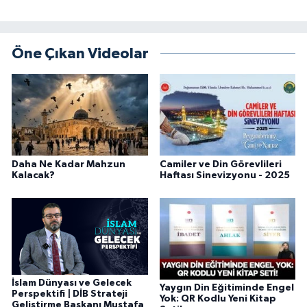
Diyarbakır Müftülüğü
İhtida Haberleri
Düzce Müftülüğü
YAŞAM
Öne Çıkan Videolar
Edirne Müftülüğü
Elazığ Müftülüğü
Erzincan Müftülüğü
Daha Ne Kadar Mahzun
Camiler ve Din Görevlileri
Kalacak?
Haftası Sinevizyonu - 2025
Erzurum Müftülüğü
Eskişehir Müftülüğü
Gaziantep Müftülüğü
Giresun Müftülüğü
İslam Dünyası ve Gelecek
Yaygın Din Eğitiminde Engel
Perspektifi | DİB Strateji
Yok: QR Kodlu Yeni Kitap
Geliştirme Başkanı Mustafa