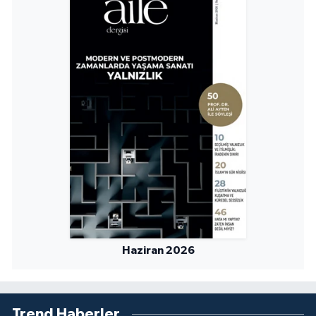
Konya Müftülüğü
Kütahya Müftülüğü
Malatya Müftülüğü
Manisa Müftülüğü
Mardin Müftülüğü
Mersin Müftülüğü
Muğla Müftülüğü
Haziran 2026
Muş Müftülüğü
Trend Haberler
Nevşehir Müftülüğü