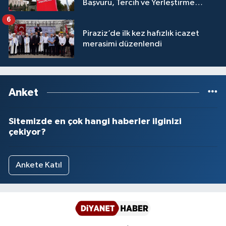
Başvuru, Tercih ve Yerleştirme
Sivas Müftülüğü
İşlemleri duyurusu
6
Şanlıurfa Müftülüğü
Piraziz’de ilk kez hafızlık icazet
merasimi düzenlendi
Şırnak Müftülüğü
Tekirdağ Müftülüğü
Anket
Tokat Müftülüğü
Sitemizde en çok hangi haberler ilginizi
çekiyor?
Trabzon Müftülüğü
Tunceli Müftülüğü
Ankete Katıl
Uşak Müftülüğü
Van Müftülüğü