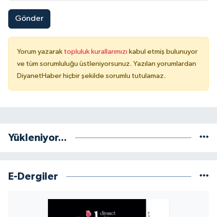
Karaman Müftülüğü
Gönder
Kars Müftülüğü
Yorum yazarak
topluluk kurallarımızı
kabul etmiş bulunuyor
Kastamonu Müftülüğü
ve tüm sorumluluğu üstleniyorsunuz. Yazılan yorumlardan
DiyanetHaber hiçbir şekilde sorumlu tutulamaz.
Kayseri Müftülüğü
Kilis Müftülüğü
Yükleniyor...
Kırıkkale Müftülüğü
Kırklareli Müftülüğü
E-Dergiler
Kırşehir Müftülüğü
Kocaeli Müftülüğü