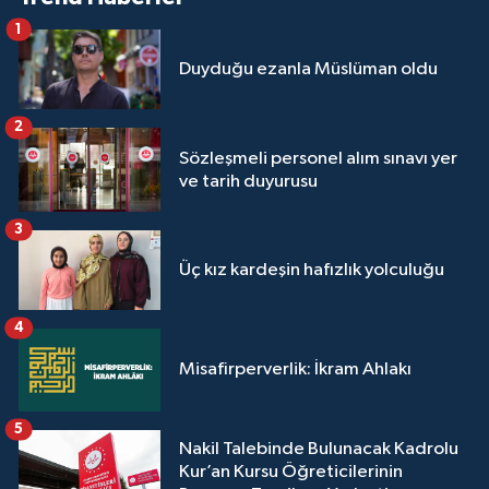
1
Niğde Müftülüğü
Duyduğu ezanla Müslüman oldu
Ordu Müftülüğü
2
Sözleşmeli personel alım sınavı yer
Osmaniye Müftülüğü
ve tarih duyurusu
Rize Müftülüğü
3
Üç kız kardeşin hafızlık yolculuğu
Sakarya Müftülüğü
4
Samsun Müftülüğü
Misafirperverlik: İkram Ahlakı
Siirt Müftülüğü
5
Sinop Müftülüğü
Nakil Talebinde Bulunacak Kadrolu
Kur’an Kursu Öğreticilerinin