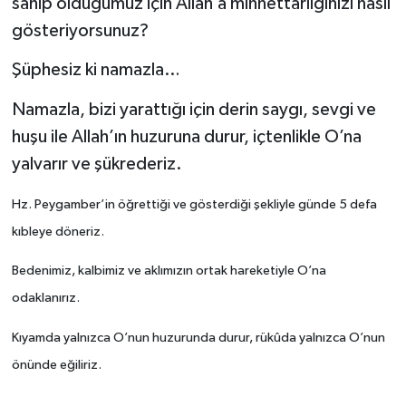
sahip olduğumuz için Allah’a minnettarlığınızı nasıl
gösteriyorsunuz?
Bitlis Müftülüğü
Sağlık
Şüphesiz ki namazla…
Bolu Müftülüğü
Makaleler
Namazla, bizi yarattığı için derin saygı, sevgi ve
Burdur Müftülüğü
Ekonomi
huşu ile Allah’ın huzuruna durur, içtenlikle O’na
yalvarır ve şükrederiz.
Bursa Müftülüğü
Duyurular
Hz. Peygamber’in öğrettiği ve gösterdiği şekliyle günde 5 defa
Çanakkale Müftülüğü
Podcast
kıbleye döneriz.
Bedenimiz, kalbimiz ve aklımızın ortak hareketiyle O’na
Çankırı Müftülüğü
Bilim, Teknoloji
odaklanırız.
Çorum Müftülüğü
Biyografiler
Kıyamda yalnızca O’nun huzurunda durur, rükûda yalnızca O’nun
Denizli Müftülüğü
Diyanet TV
önünde eğiliriz.