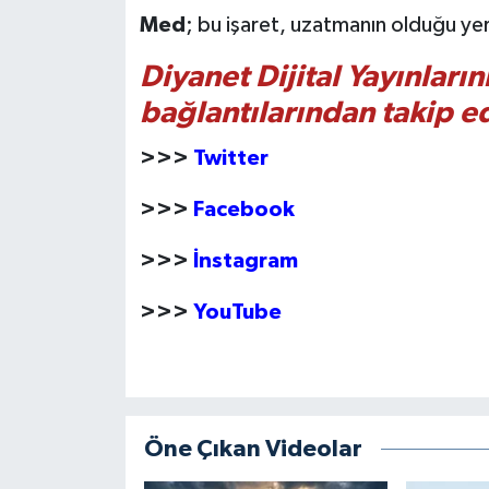
Diyarbakır Müftülüğü
İhtida Haberleri
Med
; bu işaret, uzatmanın olduğu ye
Düzce Müftülüğü
YAŞAM
Diyanet Dijital Yayınları
bağlantılarından takip ed
Edirne Müftülüğü
>>>
Twitter
Elazığ Müftülüğü
>>>
Facebook
Erzincan Müftülüğü
>>>
İnstagram
Erzurum Müftülüğü
>>>
YouTube
Eskişehir Müftülüğü
Gaziantep Müftülüğü
Öne Çıkan Videolar
Giresun Müftülüğü