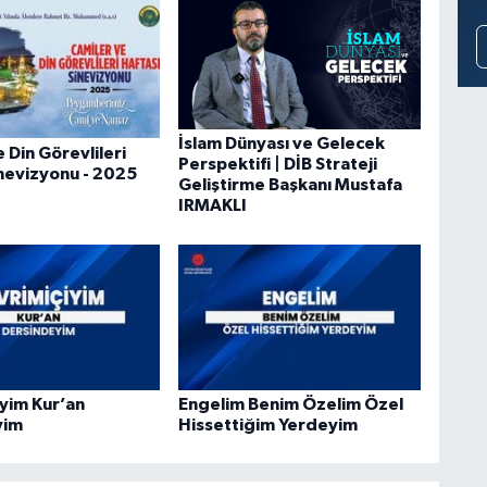
İslam Dünyası ve Gelecek
 Din Görevlileri
Perspektifi | DİB Strateji
inevizyonu - 2025
Geliştirme Başkanı Mustafa
IRMAKLI
iyim Kur’an
Engelim Benim Özelim Özel
yim
Hissettiğim Yerdeyim