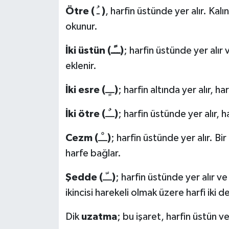
Ötre (
ـُ
)
, harfin üstünde yer alır. Kalın
Bitlis Müftülüğü
Sağlık
okunur.
Bolu Müftülüğü
Makaleler
İki üstün (ــًـ)
; harfin üstünde yer alır
eklenir.
Burdur Müftülüğü
Ekonomi
İki esre (
ــٍـ
)
; harfin altında yer alır, h
Bursa Müftülüğü
Duyurular
İki ötre (
ــٌـ
)
; harfin üstünde yer alır, 
Çanakkale Müftülüğü
Podcast
Cezm (
ــْـ
)
; harfin üstünde yer alır. B
harfe bağlar.
Çankırı Müftülüğü
Bilim, Teknoloji
Şedde (
ــّـ
)
; harfin üstünde yer alır ve 
Çorum Müftülüğü
Biyografiler
ikincisi harekeli olmak üzere harfi iki d
Denizli Müftülüğü
Diyanet TV
Dik
uzatma
; bu işaret, harfin üstün ve