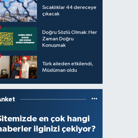
Sıcaklıklar 44 dereceye
çıkacak
Doğru Sözlü Olmak: Her
Zaman Doğru
Konuşmak
Türk aileden etkilendi,
Müslüman oldu
Anket
Sitemizde en çok hangi
haberler ilginizi çekiyor?