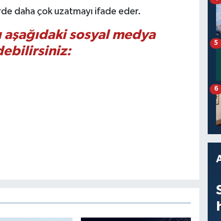
rde daha çok uzatmayı ifade eder.
nı aşağıdaki sosyal medya
5
ebilirsiniz:
6