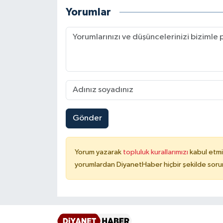
Yorumlar
Karaman Müftülüğü
Kars Müftülüğü
Kastamonu Müftülüğü
Kayseri Müftülüğü
Kilis Müftülüğü
Gönder
Kırıkkale Müftülüğü
Yorum yazarak
topluluk kurallarımızı
kabul etmi
yorumlardan DiyanetHaber hiçbir şekilde soru
Kırklareli Müftülüğü
Kırşehir Müftülüğü
Kocaeli Müftülüğü