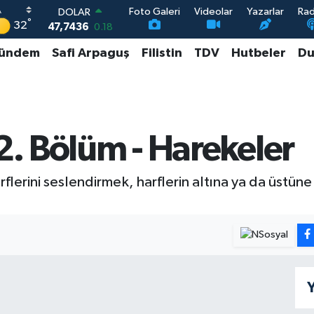
Foto Galeri
Videolar
Yazarlar
Ra
DOLAR
°
32
47,7436
0.18
EURO
ündem
Safi Arpaguş
Filistin
TDV
Hutbeler
Du
55,2510
0.32
STERLİN
64,4811
0.38
GRAM ALTIN
6660.55
0.03
BİST100
 2. Bölüm - Harekeler
13.779
-14
rflerini seslendirmek, harflerin altına ya da üstün
Y