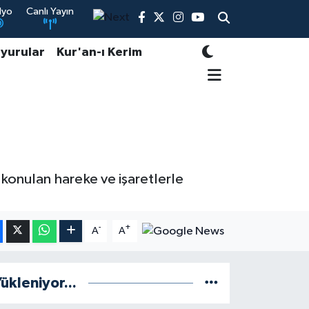
dyo
Canlı Yayın
yurular
Kur'an-ı Kerim
e konulan hareke ve işaretlerle
-
+
A
A
ükleniyor...