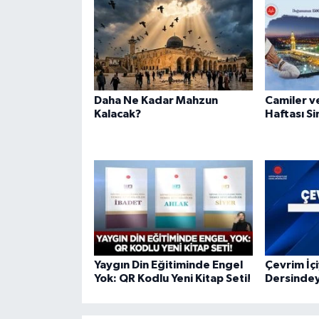
Gümüşhane Müftülüğü
Hakkari Müftülüğü
Hatay Müftülüğü
Daha Ne Kadar Mahzun
Camiler ve
Kalacak?
Haftası S
Iğdır Müftülüğü
Isparta Müftülüğü
İstanbul Müftülüğü
İzmir Müftülüğü
Yaygın Din Eğitiminde Engel
Çevrim İç
Kahramanmaraş Müftülüğü
Yok: QR Kodlu Yeni Kitap Seti!
Dersinde
Karabük Müftülüğü