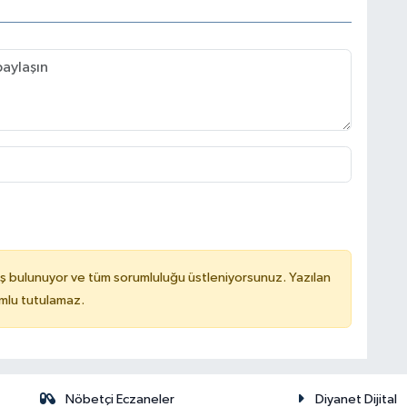
ş bulunuyor ve tüm sorumluluğu üstleniyorsunuz. Yazılan
mlu tutulamaz.
Nöbetçi Eczaneler
Diyanet Dijital