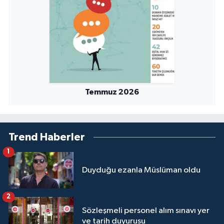
Karaman Müftülüğü
Kars Müftülüğü
Kastamonu Müftülüğü
Kayseri Müftülüğü
Temmuz 2026
Kilis Müftülüğü
Trend Haberler
Kırıkkale Müftülüğü
1
Kırklareli Müftülüğü
Duyduğu ezanla Müslüman oldu
Kırşehir Müftülüğü
2
Sözleşmeli personel alım sınavı yer
Kocaeli Müftülüğü
ve tarih duyurusu