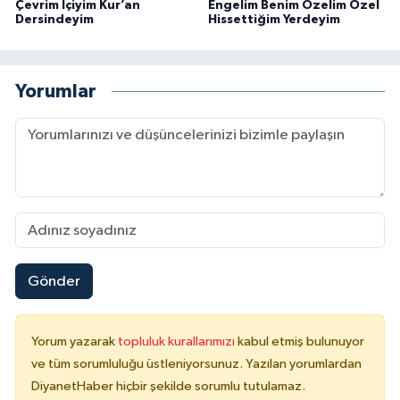
Diyarbakır Müftülüğü
İhtida Haberleri
Çevrim İçiyim Kur’an
Engelim Benim Özelim Özel
Dersindeyim
Hissettiğim Yerdeyim
Düzce Müftülüğü
YAŞAM
Yorumlar
Edirne Müftülüğü
Elazığ Müftülüğü
Erzincan Müftülüğü
Erzurum Müftülüğü
Eskişehir Müftülüğü
Gönder
Gaziantep Müftülüğü
Yorum yazarak
topluluk kurallarımızı
kabul etmiş bulunuyor
ve tüm sorumluluğu üstleniyorsunuz. Yazılan yorumlardan
Giresun Müftülüğü
DiyanetHaber hiçbir şekilde sorumlu tutulamaz.