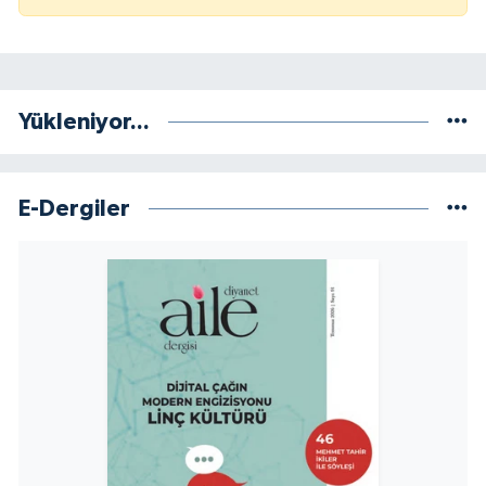
Gümüşhane Müftülüğü
Hakkari Müftülüğü
Yükleniyor...
Hatay Müftülüğü
Iğdır Müftülüğü
E-Dergiler
Isparta Müftülüğü
İstanbul Müftülüğü
İzmir Müftülüğü
Kahramanmaraş Müftülüğü
Karabük Müftülüğü