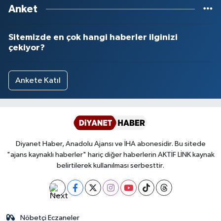
Anket
Niğde Müftülüğü
Sitemizde en çok hangi haberler ilginizi
çekiyor?
Ordu Müftülüğü
Osmaniye Müftülüğü
Ankete Katıl
Rize Müftülüğü
Sakarya Müftülüğü
Diyanet Haber, Anadolu Ajansı ve İHA abonesidir. Bu sitede
Samsun Müftülüğü
"ajans kaynaklı haberler" hariç diğer haberlerin AKTİF LİNK kaynak
belirtilerek kullanılması serbesttir.
Siirt Müftülüğü
Sinop Müftülüğü
Nöbetçi Eczaneler