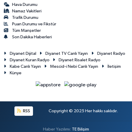
Sivas Müftülüğü
Hava Durumu
Namaz Vakitleri
Trafik Durumu
Şanlıurfa Müftülüğü
Puan Durumu ve Fikstür
Tüm Manşetler
Şırnak Müftülüğü
Son Dakika Haberleri
Tekirdağ Müftülüğü
Diyanet Dijital
Diyanet TV Canlı Yayın
Diyanet Radyo
Diyanet Kuran Radyo
Diyanet Risalet Radyo
Tokat Müftülüğü
Kabe Canlı Yayın
Mescid-i Nebi Canlı Yayın
İletişim
Künye
Trabzon Müftülüğü
Tunceli Müftülüğü
Uşak Müftülüğü
RSS
Copyright © 2025 Her hakkı saklıdır.
Van Müftülüğü
Haber Yazılımı:
TE Bilişim