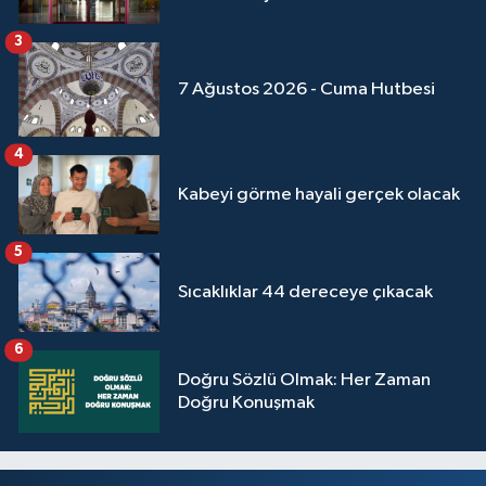
Konya Müftülüğü
3
7 Ağustos 2026 - Cuma Hutbesi
Kütahya Müftülüğü
Malatya Müftülüğü
4
Kabeyi görme hayali gerçek olacak
Manisa Müftülüğü
5
Mardin Müftülüğü
Sıcaklıklar 44 dereceye çıkacak
Mersin Müftülüğü
6
Muğla Müftülüğü
Doğru Sözlü Olmak: Her Zaman
Doğru Konuşmak
Muş Müftülüğü
Nevşehir Müftülüğü