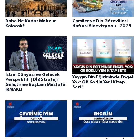
Bitlis Müftülüğü
Sağlık
Daha Ne Kadar Mahzun
Camiler ve Din Görevlileri
Kalacak?
Haftası Sinevizyonu - 2025
Bolu Müftülüğü
Makaleler
Burdur Müftülüğü
Ekonomi
Bursa Müftülüğü
Duyurular
İslam Dünyası ve Gelecek
Yaygın Din Eğitiminde Engel
Çanakkale Müftülüğü
Podcast
Perspektifi | DİB Strateji
Yok: QR Kodlu Yeni Kitap
Geliştirme Başkanı Mustafa
Seti!
IRMAKLI
Çankırı Müftülüğü
Bilim, Teknoloji
Çorum Müftülüğü
Biyografiler
Denizli Müftülüğü
Diyanet TV