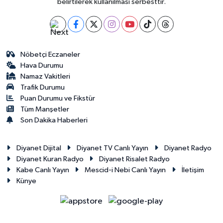
belirtilerek kullanılması serbesttir.
Sivas Müftülüğü
Şanlıurfa Müftülüğü
Nöbetçi Eczaneler
Şırnak Müftülüğü
Hava Durumu
Namaz Vakitleri
Tekirdağ Müftülüğü
Trafik Durumu
Puan Durumu ve Fikstür
Tokat Müftülüğü
Tüm Manşetler
Son Dakika Haberleri
Trabzon Müftülüğü
Diyanet Dijital
Diyanet TV Canlı Yayın
Diyanet Radyo
Tunceli Müftülüğü
Diyanet Kuran Radyo
Diyanet Risalet Radyo
Kabe Canlı Yayın
Mescid-i Nebi Canlı Yayın
İletişim
Künye
Uşak Müftülüğü
Van Müftülüğü