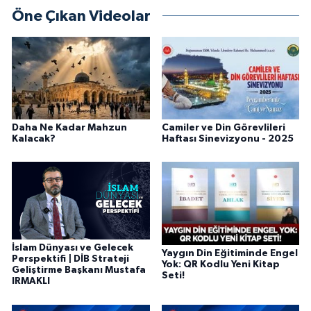
Öne Çıkan Videolar
Bitlis Müftülüğü
Sağlık
Bolu Müftülüğü
Makaleler
Burdur Müftülüğü
Ekonomi
Daha Ne Kadar Mahzun
Camiler ve Din Görevlileri
Bursa Müftülüğü
Duyurular
Kalacak?
Haftası Sinevizyonu - 2025
Çanakkale Müftülüğü
Podcast
Çankırı Müftülüğü
Bilim, Teknoloji
Çorum Müftülüğü
Biyografiler
İslam Dünyası ve Gelecek
Yaygın Din Eğitiminde Engel
Perspektifi | DİB Strateji
Yok: QR Kodlu Yeni Kitap
Geliştirme Başkanı Mustafa
Seti!
Denizli Müftülüğü
Diyanet TV
IRMAKLI