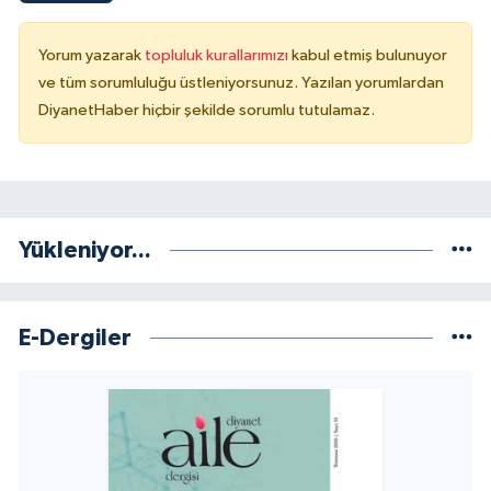
Gümüşhane Müftülüğü
Yorum yazarak
topluluk kurallarımızı
kabul etmiş bulunuyor
Hakkari Müftülüğü
ve tüm sorumluluğu üstleniyorsunuz. Yazılan yorumlardan
DiyanetHaber hiçbir şekilde sorumlu tutulamaz.
Hatay Müftülüğü
Iğdır Müftülüğü
Isparta Müftülüğü
Yükleniyor...
İstanbul Müftülüğü
E-Dergiler
İzmir Müftülüğü
Kahramanmaraş Müftülüğü
Karabük Müftülüğü