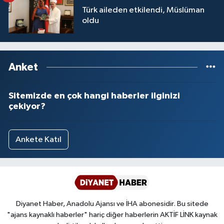
Türk aileden etkilendi, Müslüman
oldu
Niğde Müftülüğü
Ordu Müftülüğü
Anket
Osmaniye Müftülüğü
Sitemizde en çok hangi haberler ilginizi
Rize Müftülüğü
çekiyor?
Sakarya Müftülüğü
Ankete Katıl
Samsun Müftülüğü
Siirt Müftülüğü
Sinop Müftülüğü
Diyanet Haber, Anadolu Ajansı ve İHA abonesidir. Bu sitede
"ajans kaynaklı haberler" hariç diğer haberlerin AKTİF LİNK kaynak