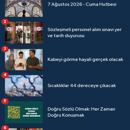
7 Ağustos 2026 - Cuma Hutbesi
Konya Müftülüğü
2
Kütahya Müftülüğü
Sözleşmeli personel alım sınavı yer
ve tarih duyurusu
Malatya Müftülüğü
3
Manisa Müftülüğü
Kabeyi görme hayali gerçek olacak
Mardin Müftülüğü
4
Mersin Müftülüğü
Sıcaklıklar 44 dereceye çıkacak
Muğla Müftülüğü
5
Doğru Sözlü Olmak: Her Zaman
Muş Müftülüğü
Doğru Konuşmak
6
Nevşehir Müftülüğü