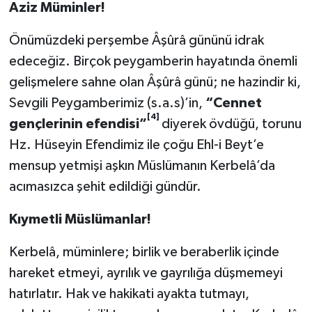
Diyarbakır Müftülüğü
İhtida Haberleri
Aziz Müminler!
Önümüzdeki perşembe Âşûrâ gününü idrak
Düzce Müftülüğü
YAŞAM
edeceğiz. Birçok peygamberin hayatında önemli
Edirne Müftülüğü
gelişmelere sahne olan Âşûrâ günü; ne hazindir ki,
Sevgili Peygamberimiz (s.a.s)’in,
“Cennet
Elazığ Müftülüğü
[4]
gençlerinin efendisi”
diyerek övdüğü, torunu
Hz. Hüseyin Efendimiz ile çoğu Ehl-i Beyt’e
Erzincan Müftülüğü
mensup yetmişi aşkın Müslümanın Kerbelâ’da
Erzurum Müftülüğü
acımasızca şehit edildiği gündür.
Eskişehir Müftülüğü
Kıymetli Müslümanlar!
Kerbelâ, müminlere; birlik ve beraberlik içinde
Gaziantep Müftülüğü
hareket etmeyi, ayrılık ve gayrılığa düşmemeyi
Giresun Müftülüğü
hatırlatır. Hak ve hakikati ayakta tutmayı,