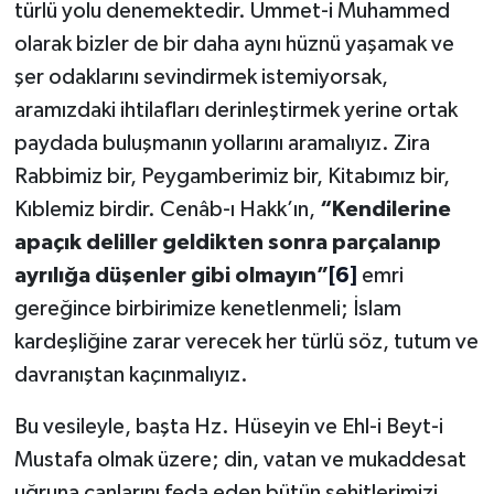
türlü yolu denemektedir. Ümmet-i Muhammed
Karaman Müftülüğü
olarak bizler de bir daha aynı hüznü yaşamak ve
şer odaklarını sevindirmek istemiyorsak,
Kars Müftülüğü
aramızdaki ihtilafları derinleştirmek yerine ortak
paydada buluşmanın yollarını aramalıyız. Zira
Kastamonu Müftülüğü
Rabbimiz bir, Peygamberimiz bir, Kitabımız bir,
Kayseri Müftülüğü
Kıblemiz birdir. Cenâb-ı Hakk’ın,
“Kendilerine
apaçık deliller geldikten sonra parçalanıp
Kilis Müftülüğü
ayrılığa düşenler gibi olmayın”
[6]
emri
gereğince birbirimize kenetlenmeli; İslam
Kırıkkale Müftülüğü
kardeşliğine zarar verecek her türlü söz, tutum ve
Kırklareli Müftülüğü
davranıştan kaçınmalıyız.
Kırşehir Müftülüğü
Bu vesileyle, başta Hz. Hüseyin ve Ehl-i Beyt-i
Mustafa olmak üzere; din, vatan ve mukaddesat
Kocaeli Müftülüğü
uğruna canlarını feda eden bütün şehitlerimizi