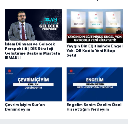
Sivas Müftülüğü
Şanlıurfa Müftülüğü
Şırnak Müftülüğü
İslam Dünyası ve Gelecek
Yaygın Din Eğitiminde Engel
Tekirdağ Müftülüğü
Perspektifi | DİB Strateji
Yok: QR Kodlu Yeni Kitap
Geliştirme Başkanı Mustafa
Seti!
IRMAKLI
Tokat Müftülüğü
Trabzon Müftülüğü
Tunceli Müftülüğü
Uşak Müftülüğü
Çevrim İçiyim Kur’an
Engelim Benim Özelim Özel
Dersindeyim
Hissettiğim Yerdeyim
Van Müftülüğü