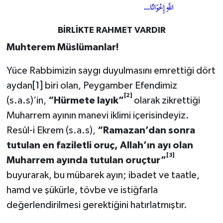
Bitlis Müftülüğü
Sağlık
BİRLİKTE RAHMET VARDIR
Muhterem Müslümanlar!
Bolu Müftülüğü
Makaleler
Yüce Rabbimizin saygı duyulmasını emrettiği dört
Burdur Müftülüğü
Ekonomi
aydan
[1]
biri olan, Peygamber Efendimiz
[2]
Bursa Müftülüğü
Duyurular
(s.a.s)’in,
“Hürmete layık”
olarak zikrettiği
Muharrem ayının manevi iklimi içerisindeyiz.
Çanakkale Müftülüğü
Podcast
Resûl-i Ekrem (s.a.s),
“Ramazan’dan sonra
tutulan en faziletli oruç, Allah’ın ayı olan
Çankırı Müftülüğü
Bilim, Teknoloji
[3]
Muharrem ayında tutulan oruçtur”
buyurarak, bu mübarek ayın; ibadet ve taatle,
Çorum Müftülüğü
Biyografiler
hamd ve şükürle, tövbe ve istiğfarla
Denizli Müftülüğü
Diyanet TV
değerlendirilmesi gerektiğini hatırlatmıştır.