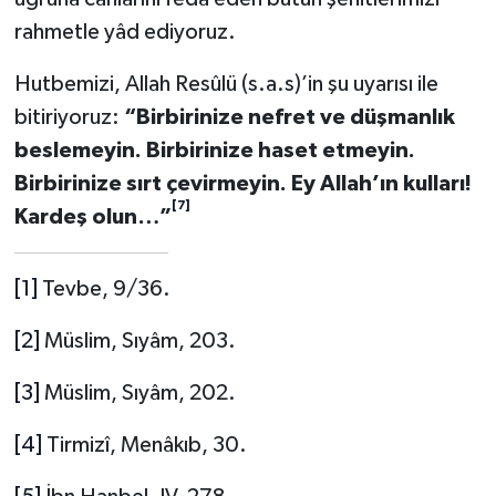
rahmetle yâd ediyoruz.
Konya Müftülüğü
Hutbemizi, Allah Resûlü (s.a.s)’in şu uyarısı ile
Kütahya Müftülüğü
bitiriyoruz:
“
Birbirinize nefret ve düşmanlık
beslemeyin. Birbirinize haset etmeyin.
Malatya Müftülüğü
Birbirinize sırt çevirmeyin. Ey Allah’ın kulları!
[7]
Manisa Müftülüğü
Kardeş olun…”
Mardin Müftülüğü
[1]
Tevbe, 9/36.
Mersin Müftülüğü
[2]
Müslim, Sıyâm, 203.
Muğla Müftülüğü
[3]
Müslim, Sıyâm, 202.
Muş Müftülüğü
[4]
Tirmizî, Menâkıb, 30.
Nevşehir Müftülüğü