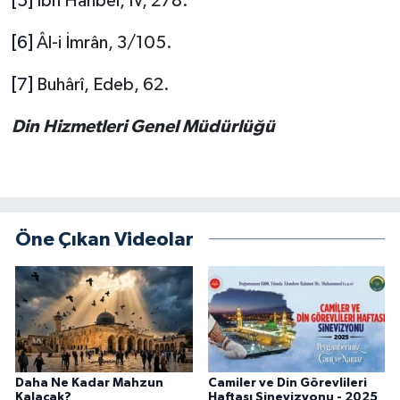
[5]
İbn Hanbel, IV, 278.
[6]
Âl-i İmrân, 3/105.
Niğde Müftülüğü
[7]
Buhârî, Edeb, 62.
Ordu Müftülüğü
Din Hizmetleri Genel Müdürlüğü
Osmaniye Müftülüğü
Rize Müftülüğü
Sakarya Müftülüğü
Öne Çıkan Videolar
Samsun Müftülüğü
Siirt Müftülüğü
Sinop Müftülüğü
Daha Ne Kadar Mahzun
Camiler ve Din Görevlileri
Kalacak?
Haftası Sinevizyonu - 2025