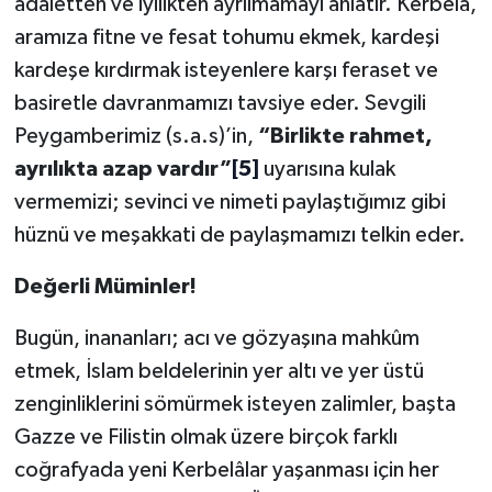
adaletten ve iyilikten ayrılmamayı anlatır. Kerbelâ,
Gümüşhane Müftülüğü
aramıza fitne ve fesat tohumu ekmek, kardeşi
kardeşe kırdırmak isteyenlere karşı feraset ve
Hakkari Müftülüğü
basiretle davranmamızı tavsiye eder. Sevgili
Hatay Müftülüğü
Peygamberimiz (s.a.s)’in,
“Birlikte rahmet,
ayrılıkta azap vardır”
[5]
uyarısına kulak
Iğdır Müftülüğü
vermemizi; sevinci ve nimeti paylaştığımız gibi
hüznü ve meşakkati de paylaşmamızı telkin eder.
Isparta Müftülüğü
Değerli Müminler!
İstanbul Müftülüğü
Bugün, inananları; acı ve gözyaşına mahkûm
İzmir Müftülüğü
etmek, İslam beldelerinin yer altı ve yer üstü
zenginliklerini sömürmek isteyen zalimler, başta
Kahramanmaraş Müftülüğü
Gazze ve Filistin olmak üzere birçok farklı
Karabük Müftülüğü
coğrafyada yeni Kerbelâlar yaşanması için her