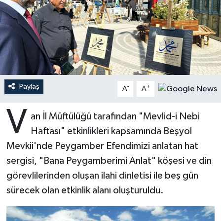
Ardahan Müftülüğü
Kudüs
Hutbeler
Artvin Müftülüğü
Kurban
DİYANET AKADEMİ
Aydın Müftülüğü
Mukabele
DİYANET GENÇLİK
Paylaş
-
+
A
A
Balıkesir Müftülüğü
Peygamberimizin Hayatı
DİYANET RADYO/TV
V
an İl Müftülüğü tarafından "Mevlid-i Nebi
Bartın Müftülüğü
Ramazan
DEPREM
Haftası" etkinlikleri kapsamında Beşyol
Batman Müftülüğü
Sahabeler
Dünya
Mevkii'nde Peygamber Efendimizi anlatan hat
sergisi, "Bana Peygamberimi Anlat" köşesi ve din
Bayburt Müftülüğü
Zekat
Eğitim
görevlilerinden oluşan ilahi dinletisi ile beş gün
sürecek olan etkinlik alanı oluşturuldu.
Bilecik Müftülüğü
Kültür-Sanat
Bingöl Müftülüğü
Aile