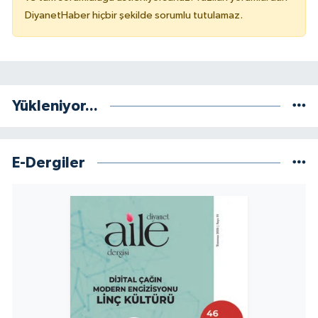
DiyanetHaber hiçbir şekilde sorumlu tutulamaz.
Niğde Müftülüğü
Ordu Müftülüğü
Yükleniyor...
Osmaniye Müftülüğü
Rize Müftülüğü
E-Dergiler
Sakarya Müftülüğü
Samsun Müftülüğü
Siirt Müftülüğü
Sinop Müftülüğü