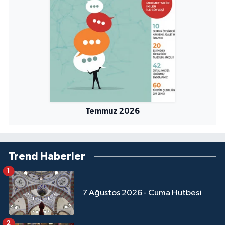
Sivas Müftülüğü
Şanlıurfa Müftülüğü
Şırnak Müftülüğü
Tekirdağ Müftülüğü
Tokat Müftülüğü
Temmuz 2026
Trabzon Müftülüğü
Trend Haberler
Tunceli Müftülüğü
1
Uşak Müftülüğü
7 Ağustos 2026 - Cuma Hutbesi
Van Müftülüğü
2