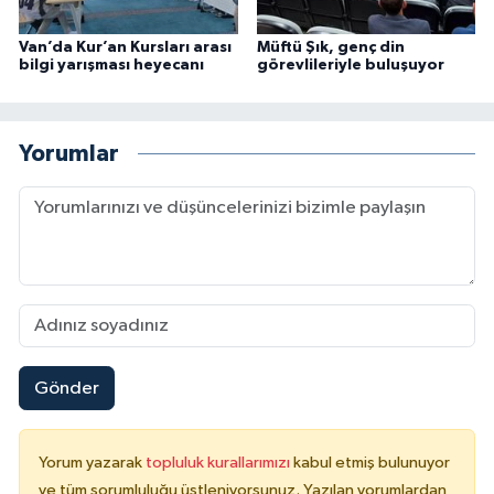
Konya Müftülüğü
Van’da Kur’an Kursları arası
Müftü Şık, genç din
bilgi yarışması heyecanı
görevlileriyle buluşuyor
Kütahya Müftülüğü
Yorumlar
Malatya Müftülüğü
Manisa Müftülüğü
Mardin Müftülüğü
Mersin Müftülüğü
Muğla Müftülüğü
Gönder
Muş Müftülüğü
Yorum yazarak
topluluk kurallarımızı
kabul etmiş bulunuyor
ve tüm sorumluluğu üstleniyorsunuz. Yazılan yorumlardan
Nevşehir Müftülüğü