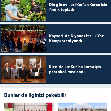
Gümüşhane Müftülüğü
Din görevlileri Kur'an Kursu için
fındık topladı
Hakkari Müftülüğü
Hatay Müftülüğü
Kayseri'de Diyanet İzcilik Yaz
Kampı ateşi yandı
Iğdır Müftülüğü
Isparta Müftülüğü
Rize’de kız Kur’an kursu için
İstanbul Müftülüğü
protokol imzalandı
İzmir Müftülüğü
Kahramanmaraş Müftülüğü
Bunlar da ilginizi çekebilir
Karabük Müftülüğü