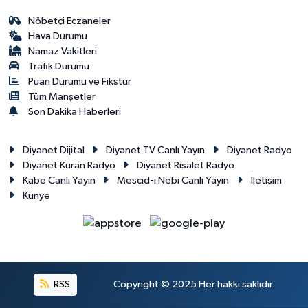
Nöbetçi Eczaneler
Hava Durumu
Namaz Vakitleri
Trafik Durumu
Puan Durumu ve Fikstür
Tüm Manşetler
Son Dakika Haberleri
Diyanet Dijital
Diyanet TV Canlı Yayın
Diyanet Radyo
Diyanet Kuran Radyo
Diyanet Risalet Radyo
Kabe Canlı Yayın
Mescid-i Nebi Canlı Yayın
İletişim
Künye
RSS
Copyright © 2025 Her hakkı saklıdır.