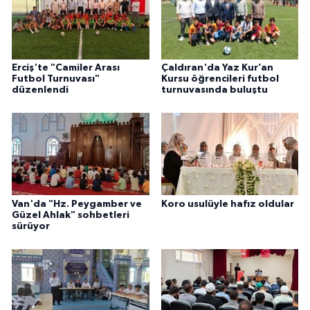
Karaman Müftülüğü
Kars Müftülüğü
Erciş'te "Camiler Arası
Çaldıran'da Yaz Kur’an
Futbol Turnuvası"
Kursu öğrencileri futbol
Kastamonu Müftülüğü
düzenlendi
turnuvasında buluştu
Kayseri Müftülüğü
Kilis Müftülüğü
Kırıkkale Müftülüğü
Van'da "Hz. Peygamber ve
Koro usulüyle hafız oldular
Güzel Ahlak" sohbetleri
sürüyor
Kırklareli Müftülüğü
Kırşehir Müftülüğü
Kocaeli Müftülüğü