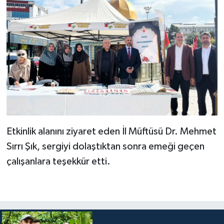
Diyarbakır Müftülüğü
İhtida Haberleri
Düzce Müftülüğü
YAŞAM
Edirne Müftülüğü
Elazığ Müftülüğü
Erzincan Müftülüğü
Erzurum Müftülüğü
Etkinlik alanını ziyaret eden İl Müftüsü Dr. Mehmet
Sırrı Şık, sergiyi dolaştıktan sonra emeği geçen
Eskişehir Müftülüğü
çalışanlara teşekkür etti.
Gaziantep Müftülüğü
Giresun Müftülüğü