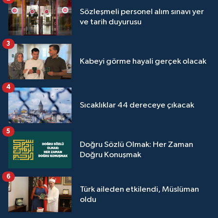
Yalova Müftülüğü
Sözleşmeli personel alım sınavı yer
ve tarih duyurusu
Yozgat Müftülüğü
3
Zonguldak Müftülüğü
Kabeyi görme hayali gerçek olacak
4
Sıcaklıklar 44 dereceye çıkacak
5
Doğru Sözlü Olmak: Her Zaman
Doğru Konuşmak
6
Türk aileden etkilendi, Müslüman
oldu