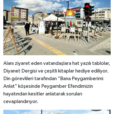
Bitlis Müftülüğü
Sağlık
Bolu Müftülüğü
Makaleler
Burdur Müftülüğü
Ekonomi
Bursa Müftülüğü
Duyurular
Alanı ziyaret eden vatandaşlara hat yazılı tablolar,
Çanakkale Müftülüğü
Podcast
Diyanet Dergisi ve çeşitli kitaplar hediye ediliyor.
Çankırı Müftülüğü
Bilim, Teknoloji
Din görevlileri tarafından "Bana Peygamberimi
Anlat" köşesinde Peygamber Efendimizin
Çorum Müftülüğü
Biyografiler
hayatından kesitler anlatarak soruları
cevaplandırıyor.
Denizli Müftülüğü
Diyanet TV