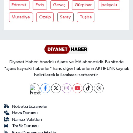
Edremit
Erciş
Gevaş
Gürpinar
İpekyolu
Bitlis Müftülüğü
Sağlık
Muradiye
Özalp
Saray
Tuşba
Bolu Müftülüğü
Makaleler
Burdur Müftülüğü
Ekonomi
Bursa Müftülüğü
Duyurular
Diyanet Haber, Anadolu Ajansı ve İHA abonesidir. Bu sitede
"ajans kaynaklı haberler" hariç diğer haberlerin AKTİF LİNK kaynak
Çanakkale Müftülüğü
Podcast
belirtilerek kullanılması serbesttir.
Çankırı Müftülüğü
Bilim, Teknoloji
Çorum Müftülüğü
Biyografiler
Nöbetçi Eczaneler
Hava Durumu
Namaz Vakitleri
Denizli Müftülüğü
Diyanet TV
Trafik Durumu
Puan Durumu ve Fikstür