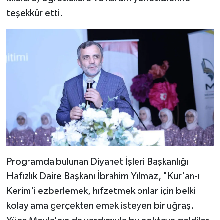
Gümüşhane Müftülüğü
teşekkür etti.
Hakkari Müftülüğü
Hatay Müftülüğü
Iğdır Müftülüğü
Isparta Müftülüğü
İstanbul Müftülüğü
İzmir Müftülüğü
Programda bulunan Diyanet İşleri Başkanlığı
Hafızlık Daire Başkanı İbrahim Yılmaz, "Kur'an-ı
Kahramanmaraş Müftülüğü
Kerim'i ezberlemek, hıfzetmek onlar için belki
kolay ama gerçekten emek isteyen bir uğraş.
Karabük Müftülüğü