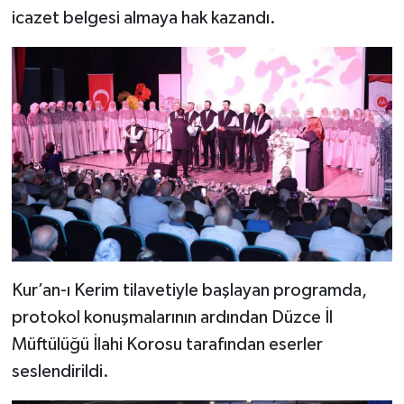
icazet belgesi almaya hak kazandı.
Bitlis Müftülüğü
Sağlık
Bolu Müftülüğü
Makaleler
Burdur Müftülüğü
Ekonomi
Bursa Müftülüğü
Duyurular
Çanakkale Müftülüğü
Podcast
Çankırı Müftülüğü
Bilim, Teknoloji
Kur’an-ı Kerim tilavetiyle başlayan programda,
protokol konuşmalarının ardından Düzce İl
Çorum Müftülüğü
Biyografiler
Müftülüğü İlahi Korosu tarafından eserler
Denizli Müftülüğü
Diyanet TV
seslendirildi.