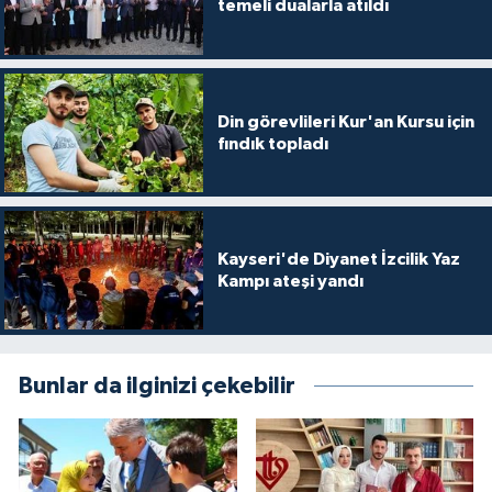
temeli dualarla atıldı
Niğde Müftülüğü
Ordu Müftülüğü
Din görevlileri Kur'an Kursu için
fındık topladı
Osmaniye Müftülüğü
Rize Müftülüğü
Kayseri'de Diyanet İzcilik Yaz
Sakarya Müftülüğü
Kampı ateşi yandı
Samsun Müftülüğü
Bunlar da ilginizi çekebilir
Siirt Müftülüğü
Sinop Müftülüğü