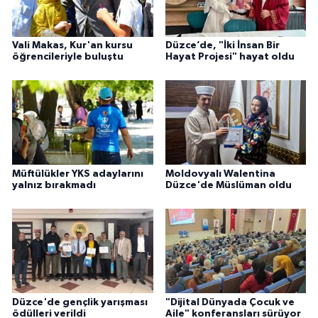
Sivas Müftülüğü
Şanlıurfa Müftülüğü
Vali Makas, Kur'an kursu
Düzce’de, "İki İnsan Bir
öğrencileriyle buluştu
Hayat Projesi" hayat oldu
Şırnak Müftülüğü
Tekirdağ Müftülüğü
Tokat Müftülüğü
Müftülükler YKS adaylarını
Moldovyalı Walentina
yalnız bırakmadı
Düzce'de Müslüman oldu
Trabzon Müftülüğü
Tunceli Müftülüğü
Uşak Müftülüğü
Van Müftülüğü
Düzce'de gençlik yarışması
"Dijital Dünyada Çocuk ve
ödülleri verildi
Aile" konferansları sürüyor