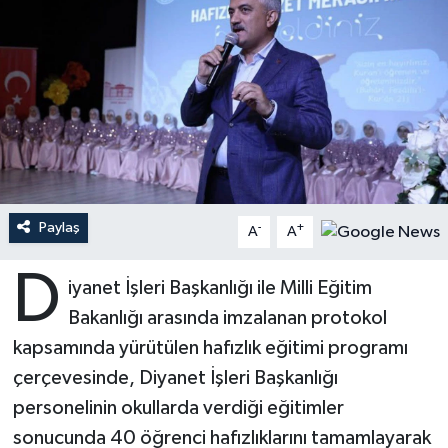
Ardahan Müftülüğü
Kudüs
Hutbeler
Artvin Müftülüğü
Kurban
DİYANET AKADEMİ
Aydın Müftülüğü
Mukabele
DİYANET GENÇLİK
Balıkesir Müftülüğü
Peygamberimizin Hayatı
DİYANET RADYO/TV
Paylaş
-
+
A
A
Bartın Müftülüğü
Ramazan
DEPREM
D
iyanet İşleri Başkanlığı ile Milli Eğitim
Batman Müftülüğü
Sahabeler
Dünya
Bakanlığı arasında imzalanan protokol
Bayburt Müftülüğü
Zekat
Eğitim
kapsamında yürütülen hafızlık eğitimi programı
çerçevesinde, Diyanet İşleri Başkanlığı
Bilecik Müftülüğü
Kültür-Sanat
personelinin okullarda verdiği eğitimler
sonucunda 40 öğrenci hafızlıklarını tamamlayarak
Bingöl Müftülüğü
Aile