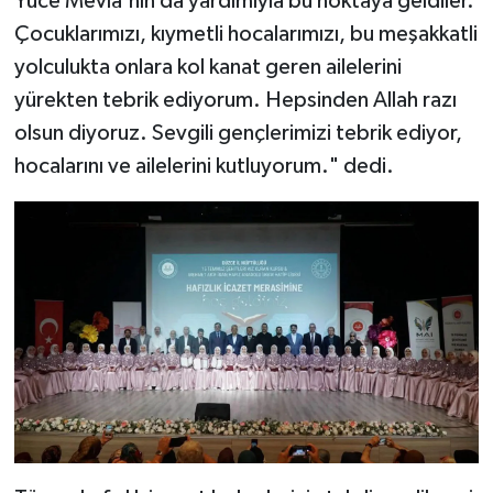
Yüce Mevla'nın da yardımıyla bu noktaya geldiler.
Karaman Müftülüğü
Çocuklarımızı, kıymetli hocalarımızı, bu meşakkatli
yolculukta onlara kol kanat geren ailelerini
Kars Müftülüğü
yürekten tebrik ediyorum. Hepsinden Allah razı
olsun diyoruz. Sevgili gençlerimizi tebrik ediyor,
Kastamonu Müftülüğü
hocalarını ve ailelerini kutluyorum." dedi.
Kayseri Müftülüğü
Kilis Müftülüğü
Kırıkkale Müftülüğü
Kırklareli Müftülüğü
Kırşehir Müftülüğü
Kocaeli Müftülüğü