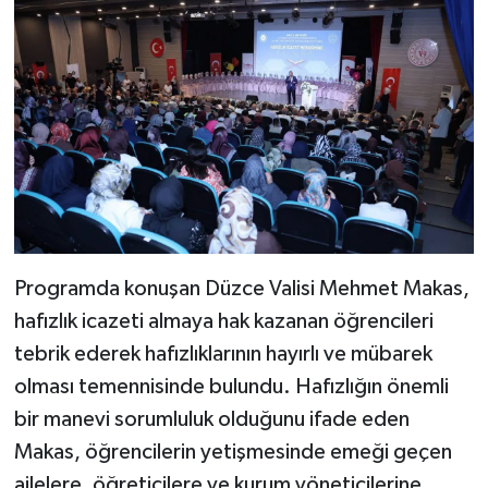
Diyarbakır Müftülüğü
İhtida Haberleri
Düzce Müftülüğü
YAŞAM
Edirne Müftülüğü
Elazığ Müftülüğü
Erzincan Müftülüğü
Erzurum Müftülüğü
Programda konuşan Düzce Valisi Mehmet Makas,
hafızlık icazeti almaya hak kazanan öğrencileri
Eskişehir Müftülüğü
tebrik ederek hafızlıklarının hayırlı ve mübarek
olması temennisinde bulundu. Hafızlığın önemli
Gaziantep Müftülüğü
bir manevi sorumluluk olduğunu ifade eden
Makas, öğrencilerin yetişmesinde emeği geçen
Giresun Müftülüğü
ailelere, öğreticilere ve kurum yöneticilerine