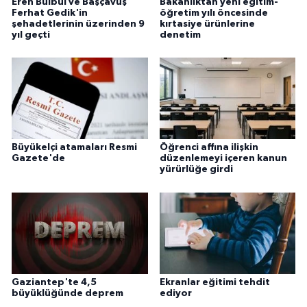
Eren Bülbül ve Başçavuş
Bakanlıktan yeni eğitim-
Sivas Müftülüğü
Ferhat Gedik'in
öğretim yılı öncesinde
şehadetlerinin üzerinden 9
kırtasiye ürünlerine
yıl geçti
denetim
Şanlıurfa Müftülüğü
Şırnak Müftülüğü
Tekirdağ Müftülüğü
Tokat Müftülüğü
Büyükelçi atamaları Resmi
Öğrenci affına ilişkin
Gazete'de
düzenlemeyi içeren kanun
yürürlüğe girdi
Trabzon Müftülüğü
Tunceli Müftülüğü
Uşak Müftülüğü
Gaziantep'te 4,5
Ekranlar eğitimi tehdit
Van Müftülüğü
büyüklüğünde deprem
ediyor