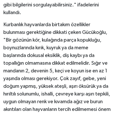
Diyarbakır Müftülüğü
İhtida Haberleri
gibi bilgilerini sorgulayabilirsiniz." ifadelerini
kullandı.
Düzce Müftülüğü
YAŞAM
Kurbanlık hayvanlarda birtakım özellikler
Edirne Müftülüğü
bulunması gerektiğine dikkati çeken Gücükoğlu,
"Bir gözünün kör, kulağında parça kopukluğu,
Elazığ Müftülüğü
boynuzlarında kırık, kuyruk ya da meme
Erzincan Müftülüğü
başlarında dokusal eksiklik, diş kaybı ya da
topallığın olmamasına dikkat edilmelidir. Sığır ve
Erzurum Müftülüğü
mandanın 2, devenin 5, keçi ve koyun ise en az 1
yaşında olması gerekiyor. Çok zayıf, gebe, yeni
Eskişehir Müftülüğü
doğum yapmış, yüksek ateşli, aşırı öksürük ya da
Gaziantep Müftülüğü
hırıltılı solunumlu, ishalli, çevreye karşı aşırı tepkili,
uygun olmayan renk ve kıvamda ağız ve burun
Giresun Müftülüğü
akıntıları olan hayvanların tercih edilmemesi önem