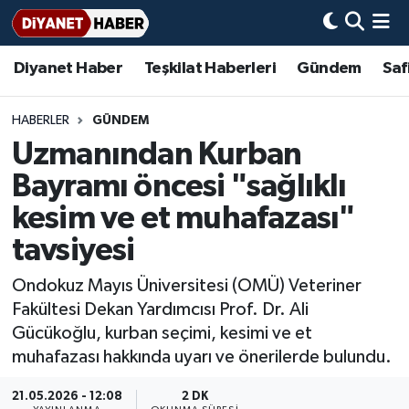
Diyanet Haber
Teşkilat Haberleri
Gündem
Saf
Diyanet Haber
Adana Müftülüğü
Bir Ayet
Aile Dergisi
İmam Hatip Okulları
Başmakale
Hadis-i Şerifler
Nöbetçi Eczaneler
Teşkilat Haberleri
Adıyaman Müftülüğü
Bir Hikaye
Aylık Dergi
Hayat Okumaları
Hava Durumu
HABERLER
GÜNDEM
Uzmanından Kurban
Afyonkarahisar Müftülüğü
Gündem
Biyografiler
Ankara Namaz Vakitleri
Bayramı öncesi "sağlıklı
Ağrı Müftülüğü
#Keşfet
Dini kavramlar
Trafik Durumu
kesim ve et muhafazası"
tavsiyesi
Aksaray Müftülüğü
Diyanet Bilgi
Basında Bugün
Süper Lig Puan Durumu ve Fikstür
Ondokuz Mayıs Üniversitesi (OMÜ) Veteriner
Amasya Müftülüğü
Diyanet Takvimi
DİYANET eKİTAP
Tüm Manşetler
Fakültesi Dekan Yardımcısı Prof. Dr. Ali
Gücükoğlu, kurban seçimi, kesimi ve et
Ankara Müftülüğü
Dualar
Diyanet Dergi
Son Dakika Haberleri
muhafazası hakkında uyarı ve önerilerde bulundu.
Antalya Müftülüğü
Hadislerle İslam
TDV
Haber Arşivi
21.05.2026 - 12:08
2 DK