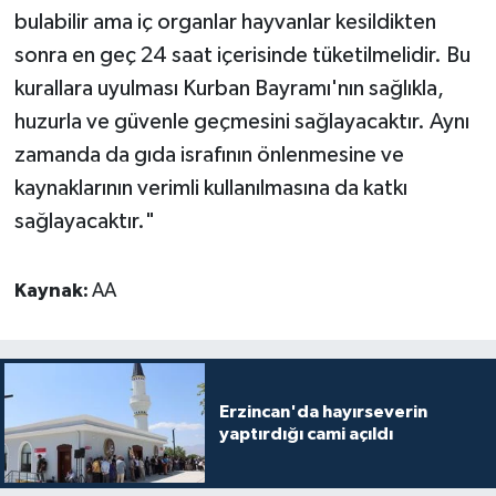
bulabilir ama iç organlar hayvanlar kesildikten
Konya Müftülüğü
sonra en geç 24 saat içerisinde tüketilmelidir. Bu
kurallara uyulması Kurban Bayramı'nın sağlıkla,
Kütahya Müftülüğü
huzurla ve güvenle geçmesini sağlayacaktır. Aynı
zamanda da gıda israfının önlenmesine ve
Malatya Müftülüğü
kaynaklarının verimli kullanılmasına da katkı
Manisa Müftülüğü
sağlayacaktır."
Mardin Müftülüğü
Kaynak:
AA
Mersin Müftülüğü
Muğla Müftülüğü
Erzincan'da hayırseverin
yaptırdığı cami açıldı
Muş Müftülüğü
Nevşehir Müftülüğü