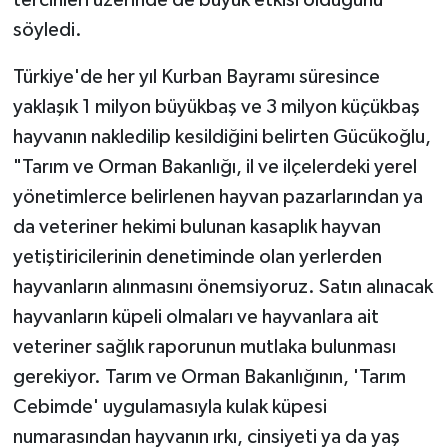
söyledi.
Bitlis Müftülüğü
Sağlık
Türkiye'de her yıl Kurban Bayramı süresince
Bolu Müftülüğü
Makaleler
yaklaşık 1 milyon büyükbaş ve 3 milyon küçükbaş
hayvanın nakledilip kesildiğini belirten Gücükoğlu,
Burdur Müftülüğü
Ekonomi
"Tarım ve Orman Bakanlığı, il ve ilçelerdeki yerel
yönetimlerce belirlenen hayvan pazarlarından ya
Bursa Müftülüğü
Duyurular
da veteriner hekimi bulunan kasaplık hayvan
Çanakkale Müftülüğü
Podcast
yetiştiricilerinin denetiminde olan yerlerden
hayvanların alınmasını önemsiyoruz. Satın alınacak
Çankırı Müftülüğü
Bilim, Teknoloji
hayvanların küpeli olmaları ve hayvanlara ait
veteriner sağlık raporunun mutlaka bulunması
Çorum Müftülüğü
Biyografiler
gerekiyor. Tarım ve Orman Bakanlığının, 'Tarım
Denizli Müftülüğü
Diyanet TV
Cebimde' uygulamasıyla kulak küpesi
numarasından hayvanın ırkı, cinsiyeti ya da yaş