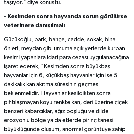
taşıyor." diye konuştu.
Gümüşhane Müftülüğü
- Kesimden sonra hayvanda sorun görülürse
Hakkari Müftülüğü
veterinere danışılmalı
Hatay Müftülüğü
Gücükoğlu, park, bahçe, cadde, sokak, bina
önleri, meydan gibi umuma açık yerlerde kurban
Iğdır Müftülüğü
kesimi yapanlara idari para cezası uygulanacağına
işaret ederek, "Kesimden sonra büyükbaş
Isparta Müftülüğü
hayvanlar için 6, küçükbaş hayvanlar için ise 5
İstanbul Müftülüğü
dakikalık kan akıtma süresinin geçmesi
beklenmelidir. Hayvanlar kesildikten sonra
İzmir Müftülüğü
pıhtılaşmayan koyu renkte kan, deri üzerine çiçek
benzeri kabarcıklar, ağız boşluğu ve dilde
Kahramanmaraş Müftülüğü
erozyonlu bölge ya da etlerde pirinç tanesi
Karabük Müftülüğü
büyüklüğünde oluşum, anormal görüntüye sahip