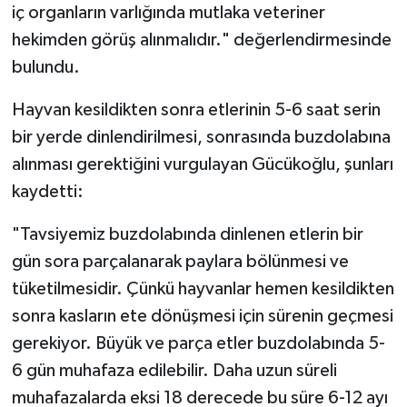
iç organların varlığında mutlaka veteriner
Karaman Müftülüğü
hekimden görüş alınmalıdır." değerlendirmesinde
bulundu.
Kars Müftülüğü
Hayvan kesildikten sonra etlerinin 5-6 saat serin
Kastamonu Müftülüğü
bir yerde dinlendirilmesi, sonrasında buzdolabına
alınması gerektiğini vurgulayan Gücükoğlu, şunları
Kayseri Müftülüğü
kaydetti:
Kilis Müftülüğü
"Tavsiyemiz buzdolabında dinlenen etlerin bir
Kırıkkale Müftülüğü
gün sora parçalanarak paylara bölünmesi ve
tüketilmesidir. Çünkü hayvanlar hemen kesildikten
Kırklareli Müftülüğü
sonra kasların ete dönüşmesi için sürenin geçmesi
gerekiyor. Büyük ve parça etler buzdolabında 5-
Kırşehir Müftülüğü
6 gün muhafaza edilebilir. Daha uzun süreli
muhafazalarda eksi 18 derecede bu süre 6-12 ayı
Kocaeli Müftülüğü