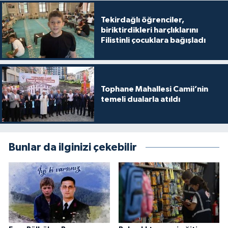
Tekirdağlı öğrenciler,
Niğde Müftülüğü
biriktirdikleri harçlıklarını
Filistinli çocuklara bağışladı
Ordu Müftülüğü
Osmaniye Müftülüğü
Tophane Mahallesi Camii’nin
temeli dualarla atıldı
Rize Müftülüğü
Sakarya Müftülüğü
Bunlar da ilginizi çekebilir
Samsun Müftülüğü
Siirt Müftülüğü
Sinop Müftülüğü