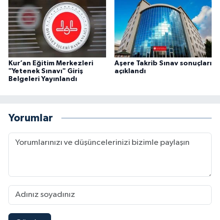
Yalova Müftülüğü
Yozgat Müftülüğü
Zonguldak Müftülüğü
Kur’an Eğitim Merkezleri
Aşere Takrib Sınav sonuçları
"Yetenek Sınavı" Giriş
açıklandı
Belgeleri Yayınlandı
Yorumlar