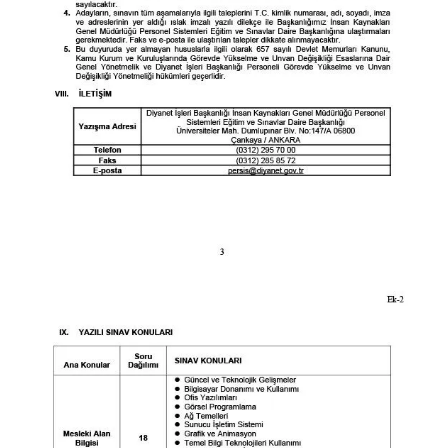
Karaman Müftülüğü
Kars Müftülüğü
Kastamonu Müftülüğü
Kayseri Müftülüğü
Kilis Müftülüğü
Kırıkkale Müftülüğü
Kırklareli Müftülüğü
Kırşehir Müftülüğü
Kocaeli Müftülüğü