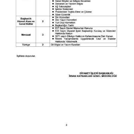
Konya Müftülüğü
Kütahya Müftülüğü
Malatya Müftülüğü
Manisa Müftülüğü
Mardin Müftülüğü
Mersin Müftülüğü
Muğla Müftülüğü
Muş Müftülüğü
Nevşehir Müftülüğü