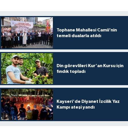
Niğde Müftülüğü
Ordu Müftülüğü
Tophane Mahallesi Camii’nin
temeli dualarla atıldı
Osmaniye Müftülüğü
Rize Müftülüğü
Din görevlileri Kur'an Kursu için
fındık topladı
Sakarya Müftülüğü
Samsun Müftülüğü
Kayseri'de Diyanet İzcilik Yaz
Siirt Müftülüğü
Kampı ateşi yandı
Sinop Müftülüğü