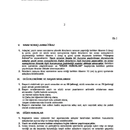
Gümüşhane Müftülüğü
Hakkari Müftülüğü
Hatay Müftülüğü
Iğdır Müftülüğü
Isparta Müftülüğü
İstanbul Müftülüğü
İzmir Müftülüğü
Kahramanmaraş Müftülüğü
Karabük Müftülüğü