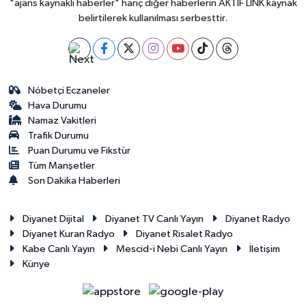
"ajans kaynaklı haberler" hariç diğer haberlerin AKTİF LİNK kaynak
belirtilerek kullanılması serbesttir.
Nöbetçi Eczaneler
Hava Durumu
Namaz Vakitleri
Trafik Durumu
Puan Durumu ve Fikstür
Tüm Manşetler
Son Dakika Haberleri
Diyanet Dijital
Diyanet TV Canlı Yayın
Diyanet Radyo
Diyanet Kuran Radyo
Diyanet Risalet Radyo
Kabe Canlı Yayın
Mescid-i Nebi Canlı Yayın
İletişim
Künye