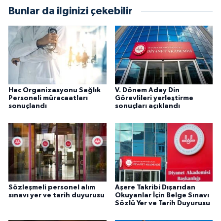
Sivas Müftülüğü
Bunlar da ilginizi çekebilir
Şanlıurfa Müftülüğü
Şırnak Müftülüğü
Tekirdağ Müftülüğü
Hac Organizasyonu Sağlık
V. Dönem Aday Din
Personeli müracaatları
Görevlileri yerleştirme
Tokat Müftülüğü
sonuçlandı
sonuçları açıklandı
Trabzon Müftülüğü
Tunceli Müftülüğü
Uşak Müftülüğü
Sözleşmeli personel alım
Aşere Takribi Dışarıdan
sınavı yer ve tarih duyurusu
Okuyanlar İçin Belge Sınavı
Sözlü Yer ve Tarih Duyurusu
Van Müftülüğü