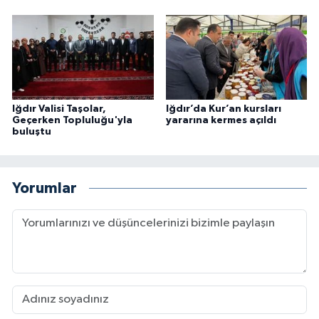
Konya Müftülüğü
Kütahya Müftülüğü
Malatya Müftülüğü
Iğdır Valisi Taşolar,
Iğdır’da Kur’an kursları
Geçerken Topluluğu'yla
yararına kermes açıldı
buluştu
Manisa Müftülüğü
Mardin Müftülüğü
Yorumlar
Mersin Müftülüğü
Muğla Müftülüğü
Muş Müftülüğü
Nevşehir Müftülüğü