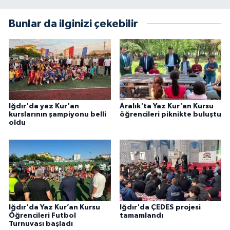
Karaman Müftülüğü
Bunlar da ilginizi çekebilir
Kars Müftülüğü
Kastamonu Müftülüğü
Kayseri Müftülüğü
Iğdır'da yaz Kur'an
Aralık'ta Yaz Kur'an Kursu
kurslarının şampiyonu belli
öğrencileri piknikte buluştu
Kilis Müftülüğü
oldu
Kırıkkale Müftülüğü
Kırklareli Müftülüğü
Kırşehir Müftülüğü
Iğdır'da Yaz Kur’an Kursu
Iğdır'da ÇEDES projesi
Öğrencileri Futbol
tamamlandı
Kocaeli Müftülüğü
Turnuvası başladı