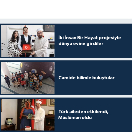
Gümüşhane Müftülüğü
Hakkari Müftülüğü
Hatay Müftülüğü
İki İnsan Bir Hayat projesiyle
dünya evine girdiler
Iğdır Müftülüğü
Isparta Müftülüğü
Camide bilimle buluştular
İstanbul Müftülüğü
İzmir Müftülüğü
Kahramanmaraş Müftülüğü
Türk aileden etkilendi,
Müslüman oldu
Karabük Müftülüğü