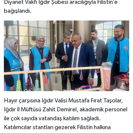
Diyanet Vakfı Iğdır Şubesi aracılığıyla Filistin’e
bağışlandı.
Bitlis Müftülüğü
Sağlık
Bolu Müftülüğü
Makaleler
Burdur Müftülüğü
Ekonomi
Bursa Müftülüğü
Duyurular
Çanakkale Müftülüğü
Podcast
Çankırı Müftülüğü
Bilim, Teknoloji
Hayır çarşısına Iğdır Valisi Mustafa Fırat Taşolar,
Çorum Müftülüğü
Biyografiler
Iğdır İl Müftüsü Zahit Demirel, akademik personel
ile çok sayıda vatandaş katılım sağladı.
Denizli Müftülüğü
Diyanet TV
Katılımcılar stantları gezerek Filistin halkına