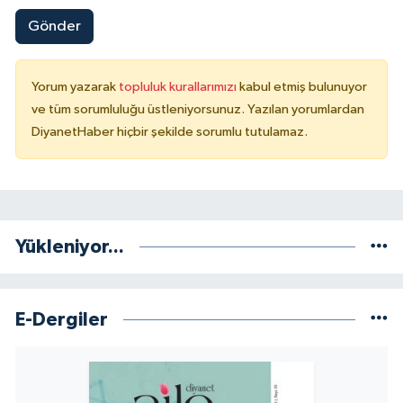
Gönder
Niğde Müftülüğü
Yorum yazarak
topluluk kurallarımızı
kabul etmiş bulunuyor
Ordu Müftülüğü
ve tüm sorumluluğu üstleniyorsunuz. Yazılan yorumlardan
DiyanetHaber hiçbir şekilde sorumlu tutulamaz.
Osmaniye Müftülüğü
Rize Müftülüğü
Sakarya Müftülüğü
Yükleniyor...
Samsun Müftülüğü
E-Dergiler
Siirt Müftülüğü
Sinop Müftülüğü