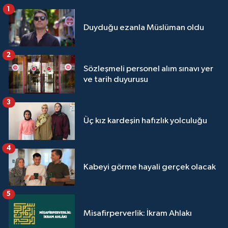
1
Yalova Müftülüğü
Duyduğu ezanla Müslüman oldu
Yozgat Müftülüğü
2
Zonguldak Müftülüğü
Sözleşmeli personel alım sınavı yer
ve tarih duyurusu
3
Üç kız kardeşin hafızlık yolculuğu
4
Kabeyi görme hayali gerçek olacak
5
Misafirperverlik: İkram Ahlakı