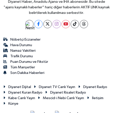
Diyanet Haber, Anadolu Ajansı ve İHA abonesidir. Bu sitede
"ajans kaynaklı haberler" hariç diğer haberlerin AKTİF LİNK kaynak
belirtilerek kullanılması serbesttir.
Nöbetçi Eczaneler
Hava Durumu
Namaz Vakitleri
Trafik Durumu
Puan Durumu ve Fikstür
Tüm Manşetler
Son Dakika Haberleri
Diyanet Dijital
Diyanet TV Canlı Yayın
Diyanet Radyo
Diyanet Kuran Radyo
Diyanet Risalet Radyo
Kabe Canlı Yayın
Mescid-i Nebi Canlı Yayın
İletişim
Künye