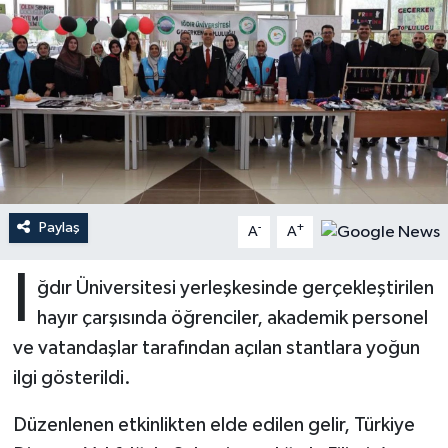
Ardahan Müftülüğü
Kudüs
Hutbeler
Artvin Müftülüğü
Kurban
DİYANET AKADEMİ
Aydın Müftülüğü
Mukabele
DİYANET GENÇLİK
Balıkesir Müftülüğü
Peygamberimizin Hayatı
DİYANET RADYO/TV
Paylaş
-
+
A
A
Bartın Müftülüğü
Ramazan
DEPREM
I
ğdır Üniversitesi yerleşkesinde gerçekleştirilen
Batman Müftülüğü
Sahabeler
Dünya
hayır çarşısında öğrenciler, akademik personel
Bayburt Müftülüğü
Zekat
Eğitim
ve vatandaşlar tarafından açılan stantlara yoğun
ilgi gösterildi.
Bilecik Müftülüğü
Kültür-Sanat
Düzenlenen etkinlikten elde edilen gelir, Türkiye
Bingöl Müftülüğü
Aile