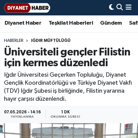
Diyanet Haber
Teşkilat Haberleri
Gündem
Saf
Diyanet Haber
Adana Müftülüğü
Bir Ayet
Aile Dergisi
İmam Hatip Okulları
Başmakale
Hadis-i Şerifler
Nöbetçi Eczaneler
Teşkilat Haberleri
Adıyaman Müftülüğü
Bir Hikaye
Aylık Dergi
Hayat Okumaları
Hava Durumu
HABERLER
IĞDIR MÜFTÜLÜĞÜ
Üniversiteli gençler Filistin
Afyonkarahisar Müftülüğü
Gündem
Biyografiler
Ankara Namaz Vakitleri
için kermes düzenledi
Ağrı Müftülüğü
#Keşfet
Dini kavramlar
Trafik Durumu
Iğdır Üniversitesi Geçerken Topluluğu, Diyanet
Gençlik Koordinatörlüğü ve Türkiye Diyanet Vakfı
Aksaray Müftülüğü
Diyanet Bilgi
Basında Bugün
Süper Lig Puan Durumu ve Fikstür
(TDV) Iğdır Şubesi iş birliğinde, Filistin yararına
hayır çarşısı düzenlendi.
Amasya Müftülüğü
Diyanet Takvimi
DİYANET eKİTAP
Tüm Manşetler
07.05.2026 - 14:16
1 DK
Ankara Müftülüğü
Dualar
Diyanet Dergi
Son Dakika Haberleri
YAYINLANMA
OKUNMA SÜRESI
Antalya Müftülüğü
Hadislerle İslam
TDV
Haber Arşivi