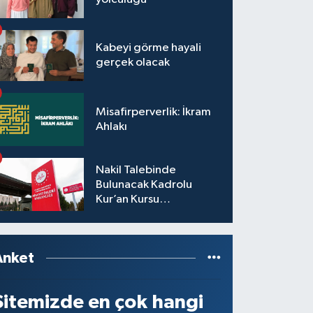
Kabeyi görme hayali
gerçek olacak
Misafirperverlik: İkram
Ahlakı
Nakil Talebinde
Bulunacak Kadrolu
Kur’an Kursu
Öğreticilerinin Başvuru,
Tercih ve Yerleştirme
İşlemleri duyurusu
Anket
Sitemizde en çok hangi