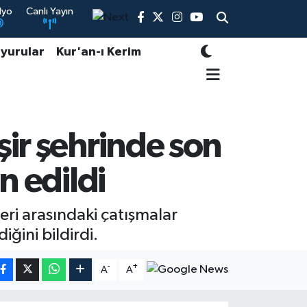
dyo
Canlı Yayın
yurular
Kur'an-ı Kerim
şir şehrinde son
n edildi
ri arasındaki çatışmalar
iğini bildirdi.
-
+
A
A