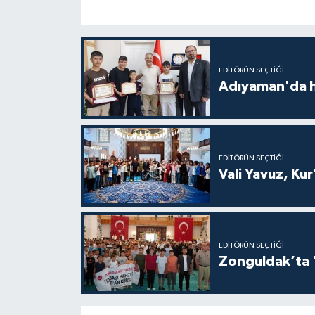
Gümüşhane Müftülüğü
Hakkari Müftülüğü
EDITÖRÜN SEÇTIĞI
Hatay Müftülüğü
Adıyaman'da ha
Iğdır Müftülüğü
Isparta Müftülüğü
EDITÖRÜN SEÇTIĞI
Vali Yavuz, Kur
İstanbul Müftülüğü
İzmir Müftülüğü
EDITÖRÜN SEÇTIĞI
Zonguldak’ta 
Kahramanmaraş Müftülüğü
Karabük Müftülüğü