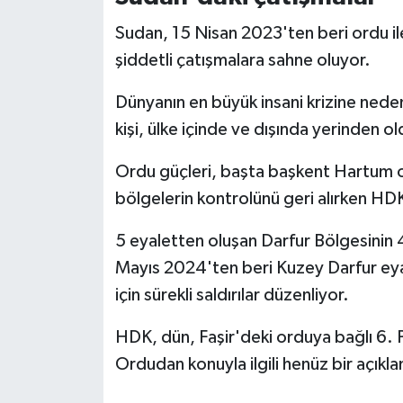
Diyarbakır Müftülüğü
İhtida Haberleri
Sudan, 15 Nisan 2023'ten beri ordu il
Düzce Müftülüğü
YAŞAM
şiddetli çatışmalara sahne oluyor.
Edirne Müftülüğü
Dünyanın en büyük insani krizine nede
kişi, ülke içinde ve dışında yerinden ol
Elazığ Müftülüğü
Ordu güçleri, başta başkent Hartum o
Erzincan Müftülüğü
bölgelerin kontrolünü geri alırken HDK
Erzurum Müftülüğü
5 eyaletten oluşan Darfur Bölgesinin 
Mayıs 2024'ten beri Kuzey Darfur eyal
Eskişehir Müftülüğü
için sürekli saldırılar düzenliyor.
Gaziantep Müftülüğü
HDK, dün, Faşir'deki orduya bağlı 6. P
Ordudan konuyla ilgili henüz bir açıkl
Giresun Müftülüğü