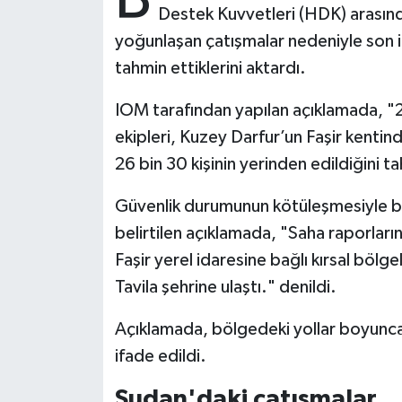
Destek Kuvvetleri (HDK) arasınd
yoğunlaşan çatışmalar nedeniyle son ik
Bitlis Müftülüğü
Sağlık
tahmin ettiklerini aktardı.
Bolu Müftülüğü
Makaleler
IOM tarafından yapılan açıklamada, "2
Burdur Müftülüğü
Ekonomi
ekipleri, Kuzey Darfur’un Faşir kenti
26 bin 30 kişinin yerinden edildiğini ta
Bursa Müftülüğü
Duyurular
Güvenlik durumunun kötüleşmesiyle bir
Çanakkale Müftülüğü
Podcast
belirtilen açıklamada, "Saha raporlar
Faşir yerel idaresine bağlı kırsal bölge
Çankırı Müftülüğü
Bilim, Teknoloji
Tavila şehrine ulaştı." denildi.
Çorum Müftülüğü
Biyografiler
Açıklamada, bölgedeki yollar boyunc
ifade edildi.
Denizli Müftülüğü
Diyanet TV
Sudan'daki çatışmalar