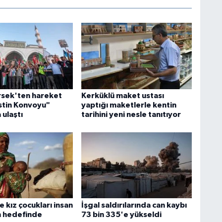
sek'ten hareket
Kerküklü maket ustası
istin Konvoyu"
yaptığı maketlerle kentin
 ulaştı
tarihini yeni nesle tanıtıyor
e kız çocukları insan
İşgal saldırılarında can kaybı
in hedefinde
73 bin 335'e yükseldi