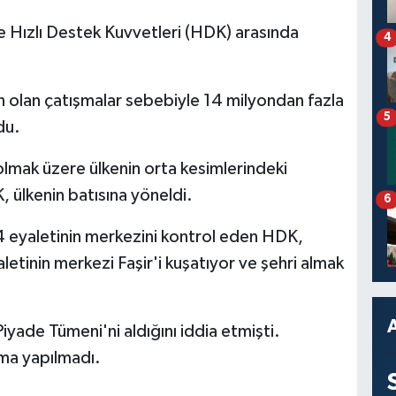
e Hızlı Destek Kuvvetleri (HDK) arasında
4
n olan çatışmalar sebebiyle 14 milyondan fazla
5
du.
lmak üzere ülkenin orta kesimlerindeki
, ülkenin batısına yöneldi.
6
4 eyaletinin merkezini kontrol eden HDK,
etinin merkezi Faşir'i kuşatıyor ve şehri almak
iyade Tümeni'ni aldığını iddia etmişti.
ama yapılmadı.