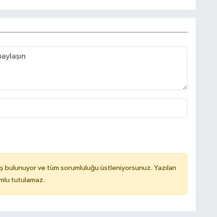
ş bulunuyor ve tüm sorumluluğu üstleniyorsunuz. Yazılan
mlu tutulamaz.