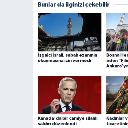
Bunlar da ilginizi çekebilir
Karaman Müftülüğü
Kars Müftülüğü
Kastamonu Müftülüğü
Kayseri Müftülüğü
İşgalci İsrail, sabah ezanının
Bosna Her
okunmasına izin vermedi
eden "Fil
Ankara'ya
Kilis Müftülüğü
Kırıkkale Müftülüğü
Kırklareli Müftülüğü
Kırşehir Müftülüğü
Kanada'da bir camiye silahlı
Kadınlar v
saldırı düzenlendi
ticaretin
Kocaeli Müftülüğü