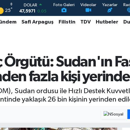
Foto Galeri
Videolar
Yazarlar
Ra
DOLAR
°
25
47,5971
0.05
EURO
ündem
Safi Arpaguş
Filistin
TDV
Hutbeler
Du
55,1336
0.18
STERLİN
64,2534
0.22
GRAM ALTIN
6518.23
0.39
BİST100
ç Örgütü: Sudan'ın Fa
13.703
0
den fazla kişi yerinde
M), Sudan ordusu ile Hızlı Destek Kuvvetle
tinde yaklaşık 26 bin kişinin yerinden edild