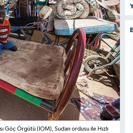
Y
rası Göç Örgütü (IOM), Sudan ordusu ile Hızlı