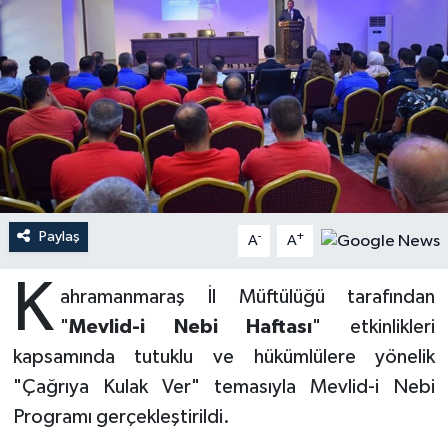
Ardahan Müftülüğü
Kudüs
Hutbeler
Artvin Müftülüğü
Kurban
DİYANET AKADEMİ
Aydın Müftülüğü
Mukabele
DİYANET GENÇLİK
Balıkesir Müftülüğü
Peygamberimizin Hayatı
DİYANET RADYO/TV
Paylaş
-
+
Bartın Müftülüğü
Ramazan
DEPREM
A
A
K
Batman Müftülüğü
Sahabeler
Dünya
ahramanmaraş İl Müftülüğü tarafından
"
Mevlid-i Nebi Haftası
" etkinlikleri
Bayburt Müftülüğü
Zekat
Eğitim
kapsamında tutuklu ve hükümlülere yönelik
"Çağrıya Kulak Ver" temasıyla Mevlid-i Nebi
Bilecik Müftülüğü
Kültür-Sanat
Programı gerçekleştirildi.
Bingöl Müftülüğü
Aile