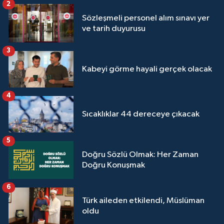
2
Sivas Müftülüğü
Sözleşmeli personel alım sınavı yer
ve tarih duyurusu
Şanlıurfa Müftülüğü
3
Şırnak Müftülüğü
Kabeyi görme hayali gerçek olacak
Tekirdağ Müftülüğü
4
Tokat Müftülüğü
Sıcaklıklar 44 dereceye çıkacak
Trabzon Müftülüğü
5
Doğru Sözlü Olmak: Her Zaman
Tunceli Müftülüğü
Doğru Konuşmak
Uşak Müftülüğü
6
Türk aileden etkilendi, Müslüman
Van Müftülüğü
oldu