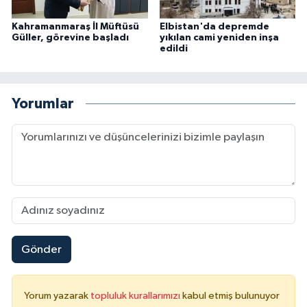
Karaman Müftülüğü
Kahramanmaraş İl Müftüsü
Elbistan'da depremde
Güller, görevine başladı
yıkılan cami yeniden inşa
edildi
Kars Müftülüğü
Kastamonu Müftülüğü
Yorumlar
Kayseri Müftülüğü
Kilis Müftülüğü
Kırıkkale Müftülüğü
Kırklareli Müftülüğü
Gönder
Kırşehir Müftülüğü
Yorum yazarak
topluluk kurallarımızı
kabul etmiş bulunuyor
Kocaeli Müftülüğü