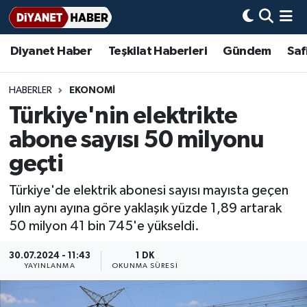
Diyanet Haber
Teşkilat Haberleri
Gündem
Saf
Diyanet Haber
Adana Müftülüğü
Bir Ayet
Aile Dergisi
İmam Hatip Okulları
Başmakale
Hadis-i Şerifler
Nöbetçi Eczaneler
Teşkilat Haberleri
Adıyaman Müftülüğü
Bir Hikaye
Aylık Dergi
Hayat Okumaları
Hava Durumu
HABERLER
EKONOMİ
Türkiye'nin elektrikte
Afyonkarahisar Müftülüğü
Gündem
Biyografiler
Ankara Namaz Vakitleri
abone sayısı 50 milyonu
Ağrı Müftülüğü
#Keşfet
Dini kavramlar
Trafik Durumu
geçti
Türkiye'de elektrik abonesi sayısı mayısta geçen
Aksaray Müftülüğü
Diyanet Bilgi
Basında Bugün
Süper Lig Puan Durumu ve Fikstür
yılın aynı ayına göre yaklaşık yüzde 1,89 artarak
50 milyon 41 bin 745'e yükseldi.
Amasya Müftülüğü
Diyanet Takvimi
DİYANET eKİTAP
Tüm Manşetler
30.07.2024 - 11:43
1 DK
Ankara Müftülüğü
Dualar
Diyanet Dergi
Son Dakika Haberleri
YAYINLANMA
OKUNMA SÜRESI
Antalya Müftülüğü
Hadislerle İslam
TDV
Haber Arşivi