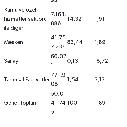
93
Gümüşhane Müftülüğü
Kamu ve özel
7.163.
hizmetler sektörü
14,32
1,91
Hakkari Müftülüğü
886
ile diğer
Hatay Müftülüğü
41.75
Mesken
83,44
1,89
7.237
Iğdır Müftülüğü
66.02
Sanayi
0,13
-8,72
Isparta Müftülüğü
1
771.9
İstanbul Müftülüğü
Tarımsal Faaliyetler
1,54
3,13
08
İzmir Müftülüğü
50.0
Genel Toplam
41.74
100
1,89
Kahramanmaraş Müftülüğü
5
Karabük Müftülüğü