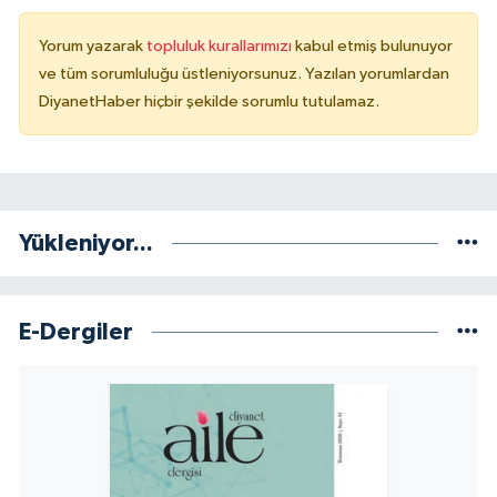
Sivas Müftülüğü
Yorum yazarak
topluluk kurallarımızı
kabul etmiş bulunuyor
Şanlıurfa Müftülüğü
ve tüm sorumluluğu üstleniyorsunuz. Yazılan yorumlardan
DiyanetHaber hiçbir şekilde sorumlu tutulamaz.
Şırnak Müftülüğü
Tekirdağ Müftülüğü
Tokat Müftülüğü
Yükleniyor...
Trabzon Müftülüğü
E-Dergiler
Tunceli Müftülüğü
Uşak Müftülüğü
Van Müftülüğü