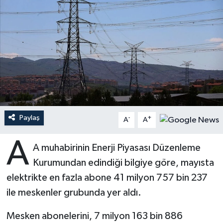
Ardahan Müftülüğü
Kudüs
Hutbeler
Artvin Müftülüğü
Kurban
DİYANET AKADEMİ
Aydın Müftülüğü
Mukabele
DİYANET GENÇLİK
Balıkesir Müftülüğü
Peygamberimizin Hayatı
DİYANET RADYO/TV
Paylaş
-
+
Bartın Müftülüğü
Ramazan
DEPREM
A
A
A
Batman Müftülüğü
Sahabeler
Dünya
A muhabirinin Enerji Piyasası Düzenleme
Kurumundan edindiği bilgiye göre, mayısta
Bayburt Müftülüğü
Zekat
Eğitim
elektrikte en fazla abone 41 milyon 757 bin 237
ile meskenler grubunda yer aldı.
Bilecik Müftülüğü
Kültür-Sanat
Mesken abonelerini, 7 milyon 163 bin 886
Bingöl Müftülüğü
Aile