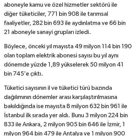
aboneyle kamu ve özel hizmetler sektörü ile
diğer tüketiciler, 771 bin 908 ile tarımsal
Bitlis Müftülüğü
Sağlık
faaliyetler, 282 bin 693 ile aydınlatma ve 66 bin
Bolu Müftülüğü
Makaleler
21 aboneyle sanayi grupları izledi.
Burdur Müftülüğü
Ekonomi
Böylece, önceki yıl mayısta 49 milyon 114 bin 190
olan toplam elektrik abonesi sayısı bu yıl aynı
Bursa Müftülüğü
Duyurular
dönemde yüzde 1,89 yükselerek 50 milyon 41
bin 745'e çıktı.
Çanakkale Müftülüğü
Podcast
Tüketici sayısının il ve tüketici türü bazında
Çankırı Müftülüğü
Bilim, Teknoloji
dağılımının dönemler arası karşılaştırılmasına
bakıldığında ise mayısta 8 milyon 632 bin 961 ile
Çorum Müftülüğü
Biyografiler
İstanbul ilk sırada yer aldı. Bunu 3 milyon 224 bin
Denizli Müftülüğü
Diyanet TV
833 ile Ankara, 2 milyon 905 bin 646 ile İzmir, 1
milyon 964 bin 479 ile Antalya ve 1 milyon 900