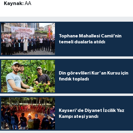
Kaynak:
AA
Karaman Müftülüğü
Kars Müftülüğü
Tophane Mahallesi Camii’nin
Kastamonu Müftülüğü
temeli dualarla atıldı
Kayseri Müftülüğü
Kilis Müftülüğü
Din görevlileri Kur'an Kursu için
fındık topladı
Kırıkkale Müftülüğü
Kırklareli Müftülüğü
Kayseri'de Diyanet İzcilik Yaz
Kırşehir Müftülüğü
Kampı ateşi yandı
Kocaeli Müftülüğü