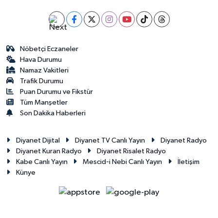
Nöbetçi Eczaneler
Hava Durumu
Namaz Vakitleri
Trafik Durumu
Puan Durumu ve Fikstür
Tüm Manşetler
Son Dakika Haberleri
Diyanet Dijital
Diyanet TV Canlı Yayın
Diyanet Radyo
Diyanet Kuran Radyo
Diyanet Risalet Radyo
Kabe Canlı Yayın
Mescid-i Nebi Canlı Yayın
İletişim
Künye