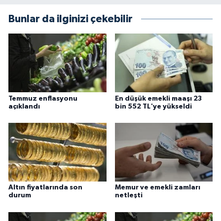
Bunlar da ilginizi çekebilir
Konya Müftülüğü
Kütahya Müftülüğü
Malatya Müftülüğü
Manisa Müftülüğü
Temmuz enflasyonu
En düşük emekli maaşı 23
açıklandı
bin 552 TL'ye yükseldi
Mardin Müftülüğü
Mersin Müftülüğü
Muğla Müftülüğü
Altın fiyatlarında son
Memur ve emekli zamları
Muş Müftülüğü
durum
netleşti
Nevşehir Müftülüğü