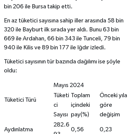
Diyarbakır Müftülüğü
İhtida Haberleri
bin 206 ile Bursa takip etti.
Düzce Müftülüğü
YAŞAM
En az tüketici sayısına sahip iller arasında 58 bin
320 ile Bayburt ilk sırada yer aldı. Bunu 63 bin
Edirne Müftülüğü
669 ile Ardahan, 66 bin 343 ile Tunceli, 79 bin
940 ile Kilis ve 89 bin 177 ile Iğdır izledi.
Elazığ Müftülüğü
Tüketici sayısının tür bazında dağılımı ise şöyle
Erzincan Müftülüğü
oldu:
Erzurum Müftülüğü
Mayıs 2024
Eskişehir Müftülüğü
Tüketi
Toplam
Önceki yıla
Tüketici Türü
ci
içindeki
göre
Gaziantep Müftülüğü
Sayısı
pay(%)
değişim
Giresun Müftülüğü
282.6
Aydınlatma
0,56
0,23