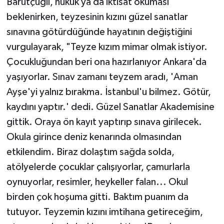
Barutçugil, hukuk ya da iktisat okuması
beklenirken, teyzesinin kızını güzel sanatlar
Konya Müftülüğü
sınavına götürdüğünde hayatının değiştiğini
Kütahya Müftülüğü
vurgulayarak, "Teyze kızım mimar olmak istiyor.
Çocukluğundan beri ona hazırlanıyor Ankara'da
Malatya Müftülüğü
yaşıyorlar. Sınav zamanı teyzem aradı, 'Aman
Ayşe'yi yalnız bırakma. İstanbul'u bilmez. Götür,
Manisa Müftülüğü
kaydını yaptır.' dedi. Güzel Sanatlar Akademisine
gittik. Oraya ön kayıt yaptırıp sınava girilecek.
Mardin Müftülüğü
Okula girince deniz kenarında olmasından
Mersin Müftülüğü
etkilendim. Biraz dolaştım sağda solda,
atölyelerde çocuklar çalışıyorlar, çamurlarla
Muğla Müftülüğü
oynuyorlar, resimler, heykeller falan... Okul
birden çok hoşuma gitti. Baktım puanım da
Muş Müftülüğü
tutuyor. Teyzemin kızını imtihana getireceğim,
Nevşehir Müftülüğü