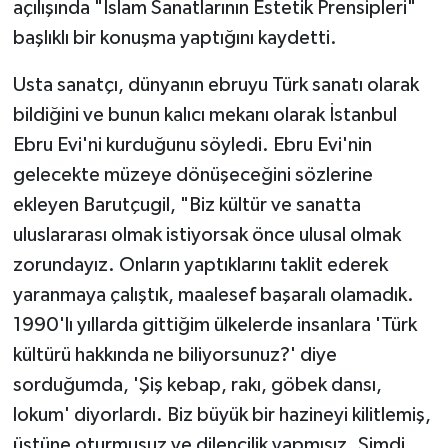
açılışında "İslam Sanatlarının Estetik Prensipleri"
başlıklı bir konuşma yaptığını kaydetti.
Usta sanatçı, dünyanın ebruyu Türk sanatı olarak
bildiğini ve bunun kalıcı mekanı olarak İstanbul
Ebru Evi'ni kurduğunu söyledi. Ebru Evi'nin
gelecekte müzeye dönüşeceğini sözlerine
ekleyen Barutçugil, "Biz kültür ve sanatta
uluslararası olmak istiyorsak önce ulusal olmak
zorundayız. Onların yaptıklarını taklit ederek
yaranmaya çalıştık, maalesef başaralı olamadık.
1990'lı yıllarda gittiğim ülkelerde insanlara 'Türk
kültürü hakkında ne biliyorsunuz?' diye
sorduğumda, 'Şiş kebap, rakı, göbek dansı,
lokum' diyorlardı. Biz büyük bir hazineyi kilitlemiş,
üstüne oturmuşuz ve dilencilik yapmışız. Şimdi