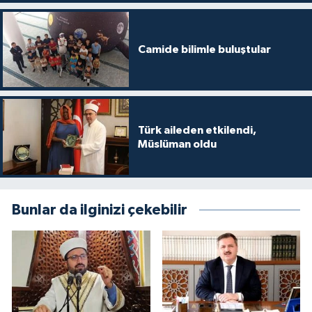
Camide bilimle buluştular
Türk aileden etkilendi,
Müslüman oldu
Bunlar da ilginizi çekebilir