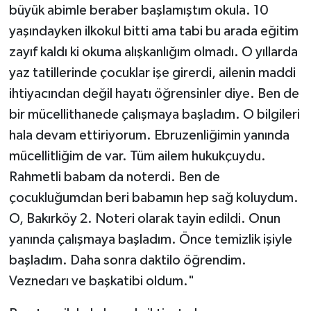
büyük abimle beraber başlamıştım okula. 10
Karaman Müftülüğü
yaşındayken ilkokul bitti ama tabi bu arada eğitim
zayıf kaldı ki okuma alışkanlığım olmadı. O yıllarda
Kars Müftülüğü
yaz tatillerinde çocuklar işe girerdi, ailenin maddi
Kastamonu Müftülüğü
ihtiyacından değil hayatı öğrensinler diye. Ben de
bir mücellithanede çalışmaya başladım. O bilgileri
Kayseri Müftülüğü
hala devam ettiriyorum. Ebruzenliğimin yanında
mücellitliğim de var. Tüm ailem hukukçuydu.
Kilis Müftülüğü
Rahmetli babam da noterdi. Ben de
çocukluğumdan beri babamın hep sağ koluydum.
Kırıkkale Müftülüğü
O, Bakırköy 2. Noteri olarak tayin edildi. Onun
Kırklareli Müftülüğü
yanında çalışmaya başladım. Önce temizlik işiyle
başladım. Daha sonra daktilo öğrendim.
Kırşehir Müftülüğü
Veznedarı ve başkatibi oldum."
Kocaeli Müftülüğü