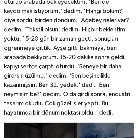
oturup arabada bekleyecektim. 'Ben de
kaydolmak istiyorum.' dedim. 'Hangi bölüm?'
Niğde Müftülüğü
diye sordu, birden dondum. 'Ağabey neler var?'
dedim. 'Tekstil olsun' dedim. Hiçbir beklentim
Ordu Müftülüğü
yoktu. 15-20 gün bir zaman geçti, sonuçları
Osmaniye Müftülüğü
öğrenmeye gittik. Ayşe gitti bakmaya, ben
arabada bekliyorum. 15-20 dakika sonra geldi,
Rize Müftülüğü
kapıyı sertçe çarptı oturdu. 'Seneye bir daha
girersin üzülme.' dedim. 'Sen beşincilikle
Sakarya Müftülüğü
kazanmışsın. Ben 32. yedek.' dedi. 'Ben
neymişim be?' dedim. O da girdi sonra, endüstri
Samsun Müftülüğü
tasarım okudu. Çok güzel işler yaptı. Bu
Siirt Müftülüğü
hayatımda bir dönüm noktası oldu." dedi.
Sinop Müftülüğü