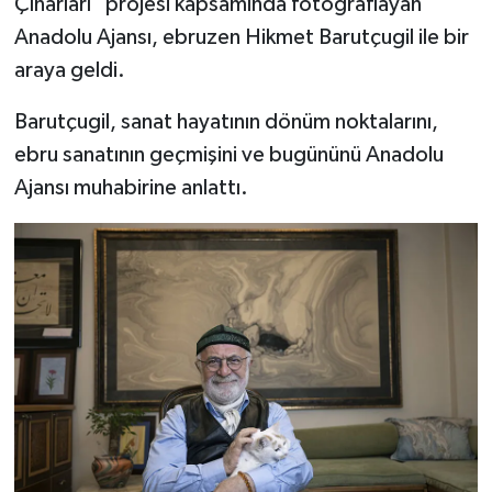
Çınarları" projesi kapsamında fotoğraflayan
Anadolu Ajansı, ebruzen Hikmet Barutçugil ile bir
Bitlis Müftülüğü
Sağlık
araya geldi.
Bolu Müftülüğü
Makaleler
Barutçugil, sanat hayatının dönüm noktalarını,
ebru sanatının geçmişini ve bugününü Anadolu
Burdur Müftülüğü
Ekonomi
Ajansı muhabirine anlattı.
Bursa Müftülüğü
Duyurular
Çanakkale Müftülüğü
Podcast
Çankırı Müftülüğü
Bilim, Teknoloji
Çorum Müftülüğü
Biyografiler
Denizli Müftülüğü
Diyanet TV