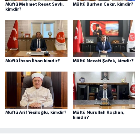
Müftü Mehmet Reşat Şavlı,
Müftü Burhan Çakır, kimdir?
kimdir?
Müftü İhsan İlhan kimdir?
Müftü Necati Şafak, kimdir?
Müftü Arif Yeşiloğlu, kimdir?
Müftü Nurullah Koçhan,
kimdir?