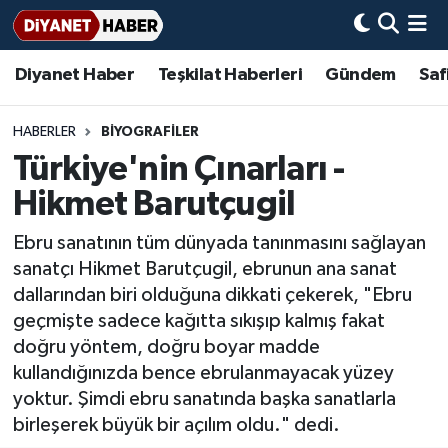
Diyanet Haber
Teşkilat Haberleri
Gündem
Saf
Diyanet Haber
Adana Müftülüğü
Bir Ayet
Aile Dergisi
İmam Hatip Okulları
Başmakale
Hadis-i Şerifler
Nöbetçi Eczaneler
Teşkilat Haberleri
Adıyaman Müftülüğü
Bir Hikaye
Aylık Dergi
Hayat Okumaları
Hava Durumu
HABERLER
BIYOGRAFILER
Türkiye'nin Çınarları -
Afyonkarahisar Müftülüğü
Gündem
Biyografiler
Ankara Namaz Vakitleri
Hikmet Barutçugil
Ağrı Müftülüğü
#Keşfet
Dini kavramlar
Trafik Durumu
Ebru sanatının tüm dünyada tanınmasını sağlayan
sanatçı Hikmet Barutçugil, ebrunun ana sanat
Aksaray Müftülüğü
Diyanet Bilgi
Basında Bugün
Süper Lig Puan Durumu ve Fikstür
dallarından biri olduğuna dikkati çekerek, "Ebru
geçmişte sadece kağıtta sıkışıp kalmış fakat
Amasya Müftülüğü
Diyanet Takvimi
DİYANET eKİTAP
Tüm Manşetler
doğru yöntem, doğru boyar madde
kullandığınızda bence ebrulanmayacak yüzey
Ankara Müftülüğü
Dualar
Diyanet Dergi
Son Dakika Haberleri
yoktur. Şimdi ebru sanatında başka sanatlarla
birleşerek büyük bir açılım oldu." dedi.
Antalya Müftülüğü
Hadislerle İslam
TDV
Haber Arşivi