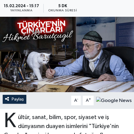
15.02.2024 - 15:17
5 DK
Ardahan Müftülüğü
Kudüs
Hutbeler
YAYINLANMA
OKUNMA SÜRESI
Artvin Müftülüğü
Kurban
DİYANET AKADEMİ
Aydın Müftülüğü
Mukabele
DİYANET GENÇLİK
Balıkesir Müftülüğü
Peygamberimizin Hayatı
DİYANET RADYO/TV
Bartın Müftülüğü
Ramazan
DEPREM
Batman Müftülüğü
Sahabeler
Dünya
Paylaş
-
+
A
A
Bayburt Müftülüğü
Zekat
Eğitim
K
ültür, sanat, bilim, spor, siyaset ve iş
Bilecik Müftülüğü
Kültür-Sanat
dünyasının duayen isimlerini "Türkiye'nin
Bingöl Müftülüğü
Aile