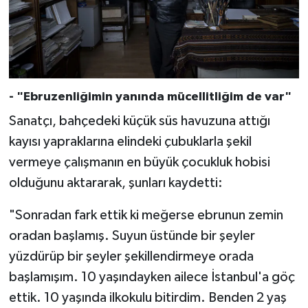
Gümüşhane Müftülüğü
Hakkari Müftülüğü
Hatay Müftülüğü
- "Ebruzenliğimin yanında mücellitliğim de var"
Iğdır Müftülüğü
Sanatçı, bahçedeki küçük süs havuzuna attığı
kayısı yapraklarına elindeki çubuklarla şekil
Isparta Müftülüğü
vermeye çalışmanın en büyük çocukluk hobisi
olduğunu aktararak, şunları kaydetti:
İstanbul Müftülüğü
"Sonradan fark ettik ki meğerse ebrunun zemin
İzmir Müftülüğü
oradan başlamış. Suyun üstünde bir şeyler
yüzdürüp bir şeyler şekillendirmeye orada
Kahramanmaraş Müftülüğü
başlamışım. 10 yaşındayken ailece İstanbul'a göç
Karabük Müftülüğü
ettik. 10 yaşında ilkokulu bitirdim. Benden 2 yaş