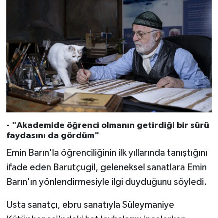
Sivas Müftülüğü
Şanlıurfa Müftülüğü
Şırnak Müftülüğü
Tekirdağ Müftülüğü
Tokat Müftülüğü
- "Akademide öğrenci olmanın getirdiği bir sürü
Trabzon Müftülüğü
faydasını da gördüm"
Emin Barın'la öğrenciliğinin ilk yıllarında tanıştığını
Tunceli Müftülüğü
ifade eden Barutçugil, geleneksel sanatlara Emin
Uşak Müftülüğü
Barın'ın yönlendirmesiyle ilgi duyduğunu söyledi.
Van Müftülüğü
Usta sanatçı, ebru sanatıyla Süleymaniye