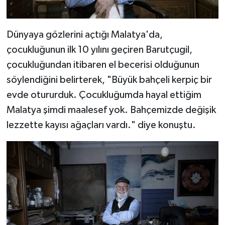
Diyarbakır Müftülüğü
İhtida Haberleri
Düzce Müftülüğü
YAŞAM
Dünyaya gözlerini açtığı Malatya'da,
çocukluğunun ilk 10 yılını geçiren Barutçugil,
Edirne Müftülüğü
çocukluğundan itibaren el becerisi olduğunun
söylendiğini belirterek, "Büyük bahçeli kerpiç bir
Elazığ Müftülüğü
evde otururduk. Çocukluğumda hayal ettiğim
Erzincan Müftülüğü
Malatya şimdi maalesef yok. Bahçemizde değişik
lezzette kayısı ağaçları vardı." diye konuştu.
Erzurum Müftülüğü
Eskişehir Müftülüğü
Gaziantep Müftülüğü
Giresun Müftülüğü