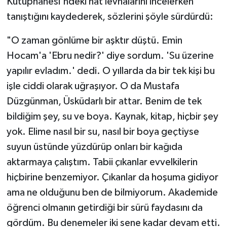
Kütüphanesi'ndeki hat levhalarını incelerken
Yalova Müftülüğü
tanıştığını kaydederek, sözlerini şöyle sürdürdü:
Yozgat Müftülüğü
"O zaman gönlüme bir aşktır düştü. Emin
Hocam'a 'Ebru nedir?' diye sordum. 'Su üzerine
Zonguldak Müftülüğü
yapılır evladım.' dedi. O yıllarda da bir tek kişi bu
işle ciddi olarak uğraşıyor. O da Mustafa
Düzgünman, Üsküdarlı bir attar. Benim de tek
bildiğim şey, su ve boya. Kaynak, kitap, hiçbir şey
yok. Elime nasıl bir su, nasıl bir boya geçtiyse
suyun üstünde yüzdürüp onları bir kağıda
aktarmaya çalıştım. Tabii çıkanlar evvelkilerin
hiçbirine benzemiyor. Çıkanlar da hoşuma gidiyor
ama ne olduğunu ben de bilmiyorum. Akademide
öğrenci olmanın getirdiği bir sürü faydasını da
gördüm. Bu denemeler iki sene kadar devam etti.