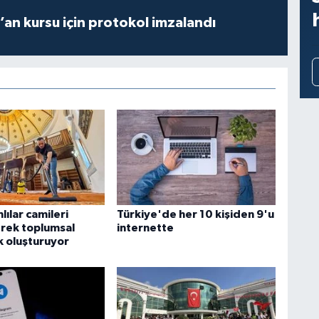
r’an kursu için protokol imzalandı
lılar camileri
Türkiye'de her 10 kişiden 9'u
rek toplumsal
internette
k oluşturuyor