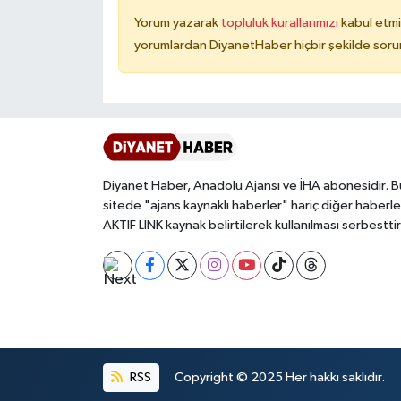
Yorum yazarak
topluluk kurallarımızı
kabul etmi
Konya Müftülüğü
yorumlardan DiyanetHaber hiçbir şekilde soru
Kütahya Müftülüğü
Malatya Müftülüğü
Manisa Müftülüğü
Diyanet Haber, Anadolu Ajansı ve İHA abonesidir. B
sitede "ajans kaynaklı haberler" hariç diğer haberle
Mardin Müftülüğü
AKTİF LİNK kaynak belirtilerek kullanılması serbesttir
Mersin Müftülüğü
Muğla Müftülüğü
Muş Müftülüğü
RSS
Copyright © 2025 Her hakkı saklıdır.
Nevşehir Müftülüğü