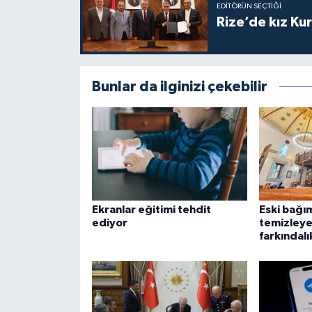
EDITÖRÜN SEÇTIĞI
Gümüşhane Müftülüğü
Rize’de kız Ku
Hakkari Müftülüğü
Hatay Müftülüğü
Bunlar da ilginizi çekebilir
Iğdır Müftülüğü
Isparta Müftülüğü
İstanbul Müftülüğü
Ekranlar eğitimi tehdit
Eski bağım
ediyor
temizleye
İzmir Müftülüğü
farkındalı
Kahramanmaraş Müftülüğü
Karabük Müftülüğü