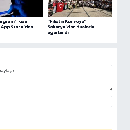
legram’ı kısa
"Filistin Konvoyu"
e App Store’dan
Sakarya'dan dualarla
uğurlandı