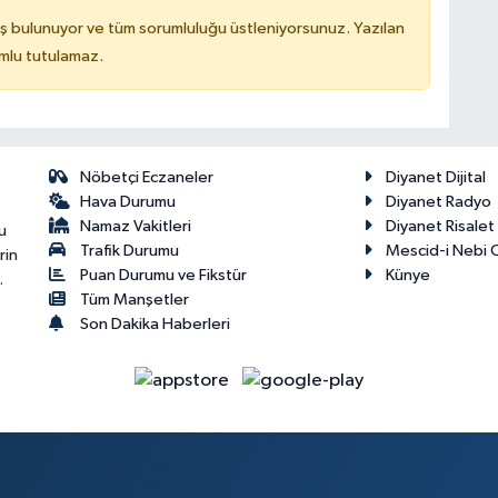
ş bulunuyor ve tüm sorumluluğu üstleniyorsunuz. Yazılan
mlu tutulamaz.
Nöbetçi Eczaneler
Diyanet Dijital
Hava Durumu
Diyanet Radyo
Namaz Vakitleri
Diyanet Risale
u
Trafik Durumu
Mescid-i Nebi C
rin
Puan Durumu ve Fikstür
Künye
.
Tüm Manşetler
Son Dakika Haberleri