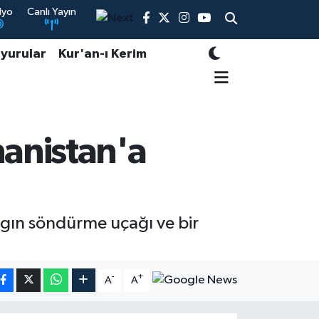
dyo
Canlı Yayın
yurular
Kur'an-ı Kerim
nanistan'a
ngın söndürme uçağı ve bir
-
+
A
A