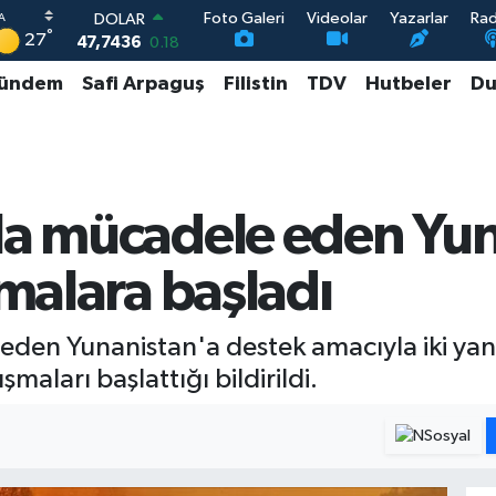
Foto Galeri
Videolar
Yazarlar
Ra
DOLAR
°
27
47,7436
0.18
EURO
ündem
Safi Arpaguş
Filistin
TDV
Hutbeler
Du
55,2510
0.32
STERLİN
64,4811
0.38
GRAM ALTIN
6660.55
0
BİST100
nla mücadele eden Yu
13.779
-14
şmalara başladı
eden Yunanistan'a destek amacıyla iki ya
şmaları başlattığı bildirildi.