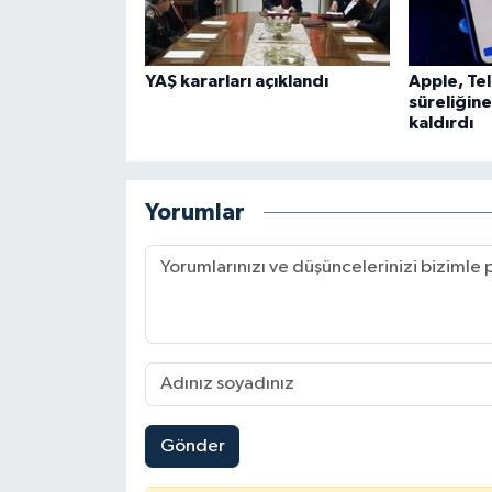
Karaman Müftülüğü
YAŞ kararları açıklandı
Apple, Te
Kars Müftülüğü
süreliğin
kaldırdı
Kastamonu Müftülüğü
Kayseri Müftülüğü
Yorumlar
Kilis Müftülüğü
Kırıkkale Müftülüğü
Kırklareli Müftülüğü
Kırşehir Müftülüğü
Gönder
Kocaeli Müftülüğü