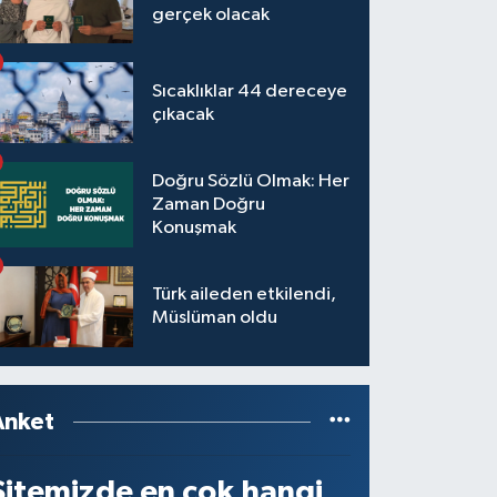
gerçek olacak
Sıcaklıklar 44 dereceye
çıkacak
Doğru Sözlü Olmak: Her
Zaman Doğru
Konuşmak
Türk aileden etkilendi,
Müslüman oldu
Anket
Sitemizde en çok hangi