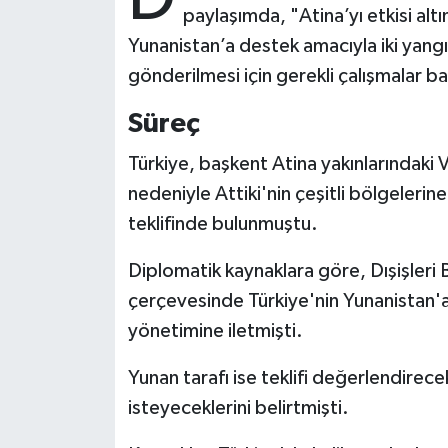
paylaşımda, "Atina’yı etkisi a
Yunanistan’a destek amacıyla iki yang
Bitlis Müftülüğü
Sağlık
gönderilmesi için gerekli çalışmalar başl
Bolu Müftülüğü
Makaleler
Süreç
Burdur Müftülüğü
Ekonomi
Türkiye, başkent Atina yakınlarındaki 
nedeniyle Attiki'nin çeşitli bölgelerin
Bursa Müftülüğü
Duyurular
teklifinde bulunmuştu.
Çanakkale Müftülüğü
Podcast
Diplomatik kaynaklara göre, Dışişleri B
çerçevesinde Türkiye'nin Yunanistan'a
Çankırı Müftülüğü
Bilim, Teknoloji
yönetimine iletmişti.
Çorum Müftülüğü
Biyografiler
Yunan tarafı ise teklifi değerlendirec
Denizli Müftülüğü
Diyanet TV
isteyeceklerini belirtmişti.